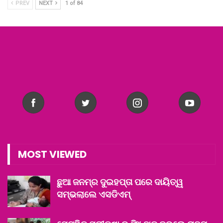
PREV
NEXT
1 of 84
MOST VIEWED
ଛୁଆ ଜନମ୍‌ର ଦୁଇହପ୍ତା ପରେ ଦାୟିତ୍ୱ
ସମ୍ଭଲାଲେ ଏସଡିଏମ୍‌