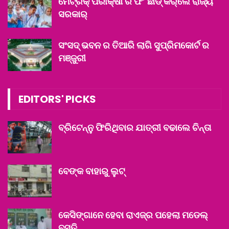
ମେଟ୍ରିକ୍ ପରୀକ୍ଷା ର ଫି’ ଛାଡ୍ କର୍‌ଲେ ରାଜ୍ୟ
ସରକାର୍
ସଂସଦ୍ ଭବନ ର ତିଆରି ଲାଗି ସୁପ୍ରିମକୋର୍ଟ ର
ମଞ୍ଜୁରୀ
EDITORS' PICKS
ବ୍ରିଟେନ୍‌ନୁ ଫିରିଥିବାର ଯାତ୍ରୀ ବଢାଲେ ଚିନ୍ତା
ବେଙ୍କ ବାହାରୁ ଲୁଟ୍‌
କେସିଙ୍ଗାନେ ହେବା ରାଏଜ୍‌ର ପହେଲା ମଡେଲ୍
ବସ୍ତି