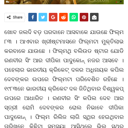
Share
ଖୋବ ଜଲଦି ବଡ଼ ପରଦାନେ ଆସବାକେ ଯାଉଛେ ଫିଲ୍ମ
୮୩ । ଆଏବାର ଖ୍ରୀଷ୍ଟମାସନେ ଫିଲ୍ମଟା ମୁକ୍ତିଲାଭ
କରବାକେ ଯାଉଛେ । ଫିଲ୍ମଥି ବଲିଉଡ ଷ୍ଟାର ଯୋଡି
ରଣବୀର ସିଂ ଆର ଦୀପିକା ପାଦୁକୋନ୍ ନଜର ଆସବେ ।
ପହେଲାର ଭାରତୀୟ କ୍ରିକେଟ୍ ଦଳର ଅଧିନାୟକ କପିଲ
ଦେବଙ୍କର ଉପରେ ଫିଲ୍ମଟା ପରିବେଶିତ ରହିଛେ ।
୧୯୮୩ନେ ଭାରତୀୟ କ୍ରିକେଟ ଦଳ ଜିତିଥିବାର ବିଶ୍ୱକପ୍
ଉପରେ ଆଧାରିତ । ରଣବୀର ସିଂ କପିଲ ଦେବ ଆର
ସ୍ତ୍ରୀ ରୋମି ଦେବଙ୍କର ରୋଲ ନିଭାବେ ଦୀପିକା
ପାଦୁକୋନ୍ । ଫିଲ୍ମ ରିଲିଜ ଲାଗି ସ୍ଥିର ହେଇଥିବାର
ତାରିଖନେ କିଛିଟା ସମସ୍ୟା ଆସିଥିଲେ ଭିଲ ସ୍ଥିର