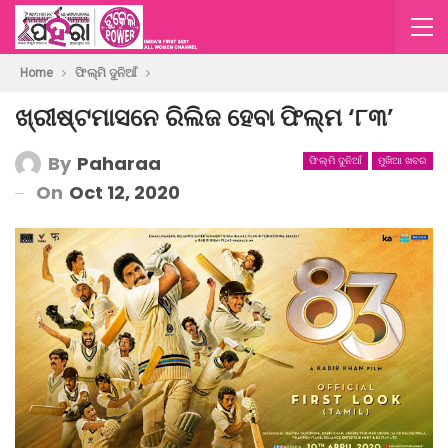
Home
ଫିଲ୍ମି ଦୁନିଆଁ
ଖ୍ରୀଷ୍ଟମାସନେ ରିଲିଜ ହେବା ଫିଲ୍ମ ‘୮୩’
By
Paharaa
ଫିଲ୍ମି ଦୁନିଆଁ
ମୁଖିଆ ଖବର
On
Oct 12, 2020