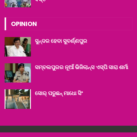
OPINION
ସୁନ୍ଦର ହେବା ସୁବର୍ଣ୍ଣପୁର
ସମ୍ବଲପୁରର ନୂଆଁ ଭିଜିଲାନ୍ସ ଏସ୍‌ପି ସାରା ଶର୍ମା
ସୋର୍ ପଡୁଛନ୍ ମାଧୋ ସିଂ