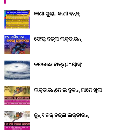
କାଣା ଖୁଲା.. କାଣା ବନ୍ଦ୍‌
ଫେର୍ ବଢ୍‌ଲା ଲକ୍‌ଡାଉନ୍‌
ଡରଉଛେ ବାତ୍ୟା “ୟାସ୍‌’
ଲକ୍‌ଡାଉନ୍‌ନେ ଇ ଦୁକାନ୍ ମାନେ ଖୁଲା
ଜୁନ୍ ୧ ତକ୍ ବଢ୍‌ଲା ଲକ୍‌ଡାଉନ୍‌