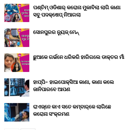
ପଶ୍ଚିମ୍ ଓଡିଶାର୍ କରୋନା ମୁକାବିଲା ଲାଗି କାଣା
ସବୁ ପଦକ୍ଷେପ୍ ନିଆଗଲା
ସୋନପୁରର ନ୍ୟୁଜ୍ ମେନ୍
ଛୁଆକେ ଗର୍ଭନେ ଧରିକରି ହାରିଗଲେ ଡାକ୍ତର ମାଁ
ହାପ୍ପି- ହାଇପୋକ୍ସିଆ କାଣା, କାଣା କଲେ
ଜାନିପାରବେ ଆପଣ
ରାଏଜ୍‌ନେ କାଏ ସତେ କମ୍‌ବାର୍‌କେ ଲାଗିଛେ
କରୋନା ସଂକ୍ରମଣ