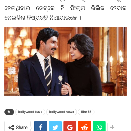
ହେଇଥିବାର ଡେଟ୍‌ରେ ହି ଫିଲ୍ମ ରିଲିଜ ହେବାର
ନେଇକିନା ନିଷ୍ପତ୍ତି ନିଆଯାଇଛେ ।
bollywood buzz
bollywood news
film 83
Share