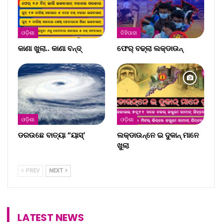
ଓଡ଼ିଶା
ଦିହିପାହା
କାଣା ଖୁଲା.. କାଣା ବନ୍ଦ୍‌
ଫେର୍ ବଢ୍‌ଲା ଲକ୍‌ଡାଉନ୍‌
ଓଡ଼ିଶା
ଓଡ଼ିଶା
ଡରଉଛେ ବାତ୍ୟା “ୟାସ୍‌’
ଲକ୍‌ଡାଉନ୍‌ନେ ଇ ଦୁକାନ୍ ମାନେ
ଖୁଲା
PREV
NEXT
LATEST NEWS