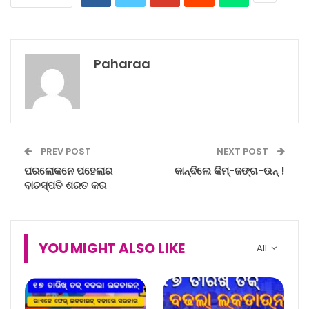
Paharaa
PREV POST
NEXT POST
ପରଲୋକନେ ପହେଲାର
କାନ୍ଦିଲେ କିମ୍‌-ଜଙ୍ଗ-ଉନ୍‌ !
ବାଚସ୍ପତି ଶରତ କର
YOU MIGHT ALSO LIKE
All