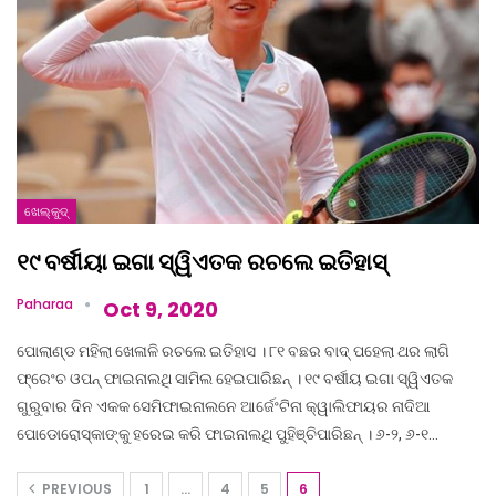
ଖେଲ୍‌କୁଦ୍‌
୧୯ ବର୍ଷୀୟା ଇଗା ସ୍ୱିଏତକ ରଚଲେ ଇତିହାସ୍‌
Paharaa
Oct 9, 2020
ପୋଲାଣ୍ଡ ମହିଲା ଖେଳାଳି ରଚଲେ ଇତିହାସ । ୮୧ ବଛର ବାଦ୍ ପହେଲା ଥର ଲାଗି
ଫ୍ରେଂଚ ଓପନ୍ ଫାଇନାଲଥି ସାମିଲ ହେଇପାରିଛନ୍ । ୧୯ ବର୍ଷୀୟ ଇଗା ସ୍ୱିଏତକ
ଗୁରୁବାର ଦିନ ଏକକ ସେମିଫାଇନାଲନେ ଆର୍ଜେଂଟିନା କ୍ୱାଲିଫାୟର ନାଦିଆ
ପୋଡୋରୋସ୍କାଙ୍କୁ ହରେଇ କରି ଫାଇନାଲଥି ପୁହିଞ୍ଚିପାରିଛନ୍ । ୬-୨, ୬-୧…
PREVIOUS
1
…
4
5
6