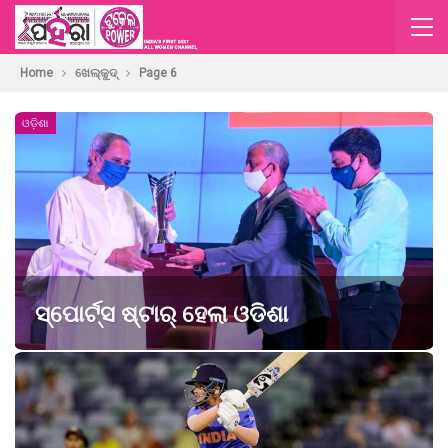
Home
ଖେଲ୍‌କୁଦ୍‌
Page 6
ଓଡ଼ିଶା
ସ୍ପୋର୍ଟ୍ସ ଷ୍ଟାର୍ ହେଲା ଓଡିଶା