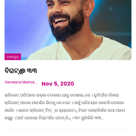
ଖେଲ୍‌କୁଦ୍‌
ବିରାଟ୍‌@ ୩୩
Vandana Mishra
Nov 5, 2020
କ୍ରିକେଟ୍ ପଡିଆନେ ଛକ୍କା ଚଉକାର ଯାଦୁ ଦେଖାସନ୍ ସେ । ଦୁନିଆଁର ନାଁକରା
କ୍ରିକେଟ୍ ତାରକା ମାନକଁର ଭିତରୁ ସେ ଝନେ । ତାକୁଁ ପରିଚୟର କେନସି ଦରକାର
ନାଇଁନ । ଭାରତ କ୍ରିକେଟ୍ ଟିମ୍‌୍‌ର କ୍ୟାପଟେନ୍ ବିରାଟ କୋହଲିକଁର କଥା ଆମେ
କହୁଛୁ । ଆଝି ହେଉଛେ ବିରାଟକଁର ଜନମ୍ ଦିନ୍ । ୩୨ ପୁରିକିରି ୩୩…