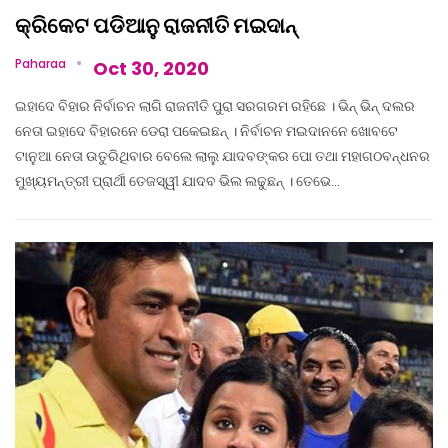
କ୍ରିକେଟ ପଡିଆନୁ ରାଜନୀତି ମଇଦାନ୍‌
Paharaa
Oct 30, 2020
ଇହାଦେ ବିହାର ନିର୍ବାଚନ ଲାଗି ରାଜନୀତି ପୁରା ସରଗରମ ରହିଛେ । ଭିନ୍ ଭିନ୍ ଦଲର
ନେତା ଇହାଦେ ବିହାରନେ ଡେରା ପକେଇଛନ୍ । ନିର୍ବାଚନ ମଇଦାନନେ ଖୋବଟେ
ଟାନୁଆ ନେତା ଉତୁରିଥିବାର ବେଲେ ଲାଲୁ ଯାଦବଙ୍କର ପୋ ତଥା ମହାଗଠବନ୍ଧନର
ମୁଖ୍ୟମନ୍ତ୍ରୀ ପ୍ରାର୍ଥୀ ତେଜସ୍ୱୀ ଯାଦବ ଭିଲ ଲଢୁଛନ୍ । ତେଭେ…