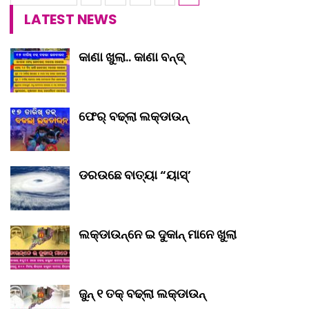
LATEST NEWS
କାଣା ଖୁଲା.. କାଣା ବନ୍ଦ୍‌
ଫେର୍ ବଢ୍‌ଲା ଲକ୍‌ଡାଉନ୍‌
ଡରଉଛେ ବାତ୍ୟା “ୟାସ୍‌’
ଲକ୍‌ଡାଉନ୍‌ନେ ଇ ଦୁକାନ୍ ମାନେ ଖୁଲା
ଜୁନ୍ ୧ ତକ୍ ବଢ୍‌ଲା ଲକ୍‌ଡାଉନ୍‌