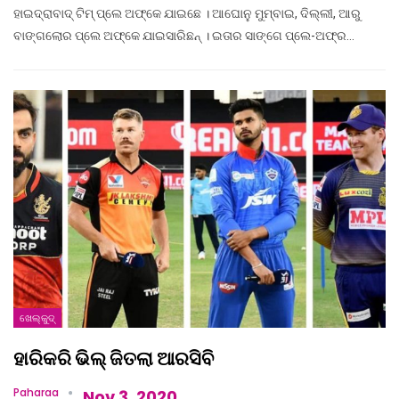
ହାଇଦ୍ରାବାଦ୍ ଟିମ୍ ପ୍ଲେ ଅଫ୍‌କେ ଯାଇଛେ । ଆଘୋନୁ ମୁମ୍ବାଇ, ଦିଲ୍ଲୀ, ଆରୁ
ବାଙ୍ଗଲୋର ପ୍ଲେ ଅଫ୍‌କେ ଯାଇସାରିଛନ୍ । ଇତାର ସାଙ୍ଗେ ପ୍ଲେ-ଅଫ୍‌ର…
ଖେଲ୍‌କୁଦ୍‌
ହାରିକରି ଭିଲ୍ ଜିତଲା ଆରସିବି
Paharaa
Nov 3, 2020