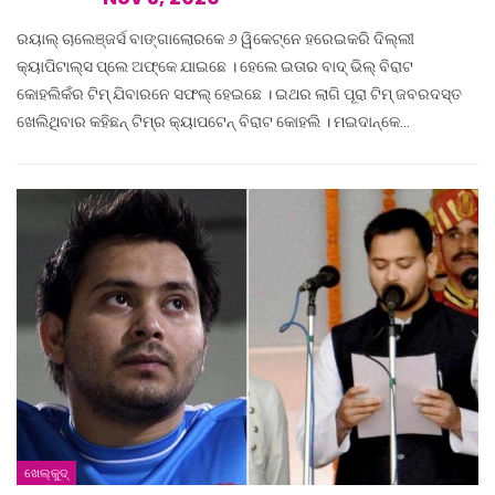
ରୟାଲ୍ ଚାଲେଞ୍ଜର୍ସ ବାଙ୍ଗାଲୋରକେ ୬ ୱିକେଟ୍‌ନେ ହରେଇକରି ଦିଲ୍ଲୀ
କ୍ୟାପିଟାଲ୍ସ ପ୍ଲେ ଅଫ୍‌କେ ଯାଇଛେ । ହେଲେ ଇତାର ବାଦ୍ ଭିଲ୍ ବିରାଟ
କୋହଲିକଁର ଟିମ୍ ଯିବାରନେ ସଫଲ୍ ହେଇଛେ । ଇଥର ଲାଗି ପୂରା ଟିମ୍ ଜବରଦସ୍ତ
ଖେଲିଥିବାର କହିଛନ୍ ଟିମ୍‌ର କ୍ୟାପଟେନ୍ ବିରାଟ କୋହଲି । ମଇଦାନ୍‌କେ…
ଖେଲ୍‌କୁଦ୍‌