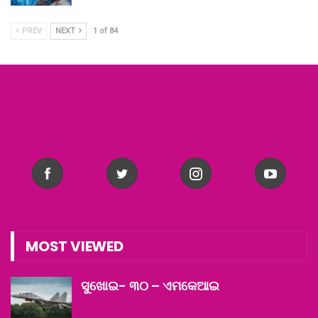
PREV
NEXT
1 of 84
MOST VIEWED
ସୁଖୋଇ- ୩୦ – ଏମକେଆଇ