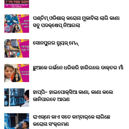
ପଶ୍ଚିମ୍ ଓଡିଶାର୍ କରୋନା ମୁକାବିଲା ଲାଗି କାଣା
ସବୁ ପଦକ୍ଷେପ୍ ନିଆଗଲା
ସୋନପୁରର ନ୍ୟୁଜ୍ ମେନ୍
ଛୁଆକେ ଗର୍ଭନେ ଧରିକରି ହାରିଗଲେ ଡାକ୍ତର ମାଁ
ହାପ୍ପି- ହାଇପୋକ୍ସିଆ କାଣା, କାଣା କଲେ
ଜାନିପାରବେ ଆପଣ
ରାଏଜ୍‌ନେ କାଏ ସତେ କମ୍‌ବାର୍‌କେ ଲାଗିଛେ
କରୋନା ସଂକ୍ରମଣ