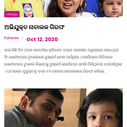
ଖେଲ୍‌କୁଦ୍‌
ଅଭିଯୁକ୍ତ ନାବାଲକ ଗିରଫ
Paharaa
Oct 12, 2020
ଗଲା କିଛି ଦିନ ତଲେ ଭାରତୀୟ କ୍ରିକେଟ ଦଲର ପହେଲାର ଅଧିନାୟକ ମହେନ୍ଦ୍ର
ସିଂ ଧୋନୀଙ୍କର ଟୁକେଲକେ ଦୁଷ୍କର୍ମ ଧମକ ଆସିଥିଲା । ସୋସିଆଲ ମିଡିଆନେ
ଧୋନୀଙ୍କର ଟୁକେଲ ଜିଭାଙ୍କୁ ଦୁଷ୍କର୍ମ କରାଯିବାର ଧମକି ମିଲିଥିବାର ଝନାପଡିଥିଲା
। ଘଟଣାନେ ଗୁଜୁରାଟନୁ ଝନେ ୧୬ ବଛରର ନାବାଲକକେ ଗିରଫ କରିଛେ…