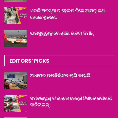
ଏତକି ଅବସ୍ଥା ତ ହେଲନ ଟିକେ ଆମର୍ କଥା
ହେଲେ ଶୁନଗୋ
ଝାରସୁଗୁଡ଼ାନୁ ଚେନ୍ନାଇ ଉଡବା ବିମାନ୍‌
EDITORS' PICKS
ଆଏବାର ଉପନିର୍ବାଚନ ଲାଗି ତୟାରି
ସମ୍ବଲପୁର୍ ଟାଉନ୍‌କେ କେନ୍ତା ହିସାବେ କରାଗଲା
ସାନିଟାଇଜ୍