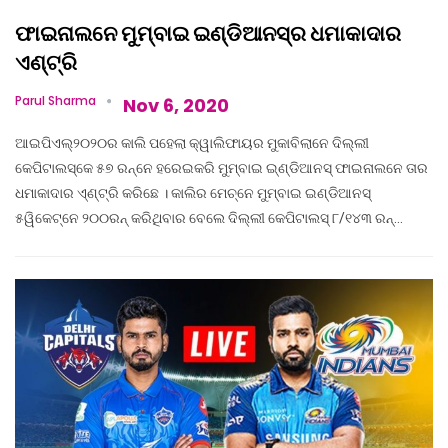
ଫାଇନାଲନେ ମୁମ୍ବାଇ ଇଣ୍ଡିଆନସ୍‌ର ଧମାକାଦାର
ଏଣ୍ଟ୍ରି
Parul Sharma
Nov 6, 2020
ଆଇପିଏଲ୍‌୨୦୨୦ର କାଲି ପହେଲା କ୍ୱାଲିଫାୟର ମୁକାବିଲାନେ ଦିଲ୍ଲୀ
କେପିଟାଲସ୍‌କେ ୫୭ ରନ୍‌ନେ ହରେଇକରି ମୁମ୍ବାଇ ଇ୍‌ଣ୍ଡିଆନସ୍‌ ଫାଇନାଲନେ ତାର
ଧମାକାଦାର ଏ୍‌ଣ୍ଟ୍ରି କରିଛେ । କାଲିର ମେଚ୍‌ନେ ମୁମ୍ବାଇ ଇଣ୍ଡିଆନସ୍‌
୫ୱିକେଟ୍‌ନେ ୨୦୦ରନ୍‌ କରିଥିବାର ବେଲେ ଦିଲ୍ଲୀ କେପିଟାଲସ୍‌ ୮/୧୪୩ ରନ୍‌…