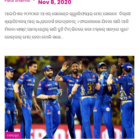
Parul Sharma
Nov 8, 2020
ଆଇପିଏଲ ୨୦୨୦ନେ ଆଏଜ୍‌ ସେକେଣ୍ଡ କ୍ୱାଲିଫାୟର୍‌ ମେଚ୍‌ ଖେଲବେ ‌ ଦିଲ୍ଲୀ
କ୍ୟାପିଟାଲସ୍‌ ଆର୍‌ ସନ୍‌ରାଇଜର୍ସ ହାଇଦ୍ରାବାଦ୍‌ । ଫାଇନାଲକେ ଯିବାର ଲାଗି ଆଜି
ମିଲବା ଲାଷ୍ଟ୍‌ ଚାନସ୍‌ ହେଥିର୍‌ ଲାଗି ଦୁହି ଟିମ୍‌ ଭିତରେ କଡା ଟକ୍କର୍‌ ସାଙ୍ଗେ ଗୁଟେ
ଜୋର୍‌ଦାର୍‌ ମେଚ୍‌ ହେବା ବୋଲି ସଭେ…
ଖେଲ୍‌କୁଦ୍‌