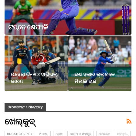
ଟପ୍‌ନେ ଶେଫାଳି
ପହେଲା ଟି-୨୦: ହାରିଗଲା
ଦଶ ହଜାର କ୍ଲବନେ
ଭାରତ
ମିତାଲି ରାଜ
Browsing Category
ଖେଲ୍‌କୁଦ୍‌
UNCATEGORIZED
ଅପରାଧ
ଓଡ଼ିଶା
କଲା ଆର ସଂସ୍କୃତି
କେହିଝନେ
ଜନମ୍ ଦିନ୍