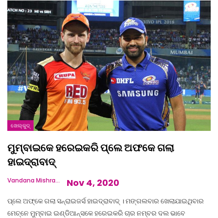
ଖେଲ୍‌କୁଦ୍‌
ମୁମ୍ବାଇକେ ହରେଇକରି ପ୍ଲେ ଅଫକେ ଗଲା
ହାଇଦ୍ରାବାଦ୍‌
Vandana Mishra
Nov 4, 2020
ପ୍ଲେ ଅଫ୍‌କେ ଗଲା ସନ୍‌ରାଇଜର୍ସ ହାଇଦ୍ରାବାଦ୍ । ମଙ୍ଗଲବାର ଖେଲାଯାଇଥିବାର
ମେଚ୍‌ନେ ମୁମ୍ବାଇ ଇଣ୍ଡିଆନ୍ସକେ ହରେଇକରି ଚାର ନମ୍ବର ଦଲ ଭାବେ