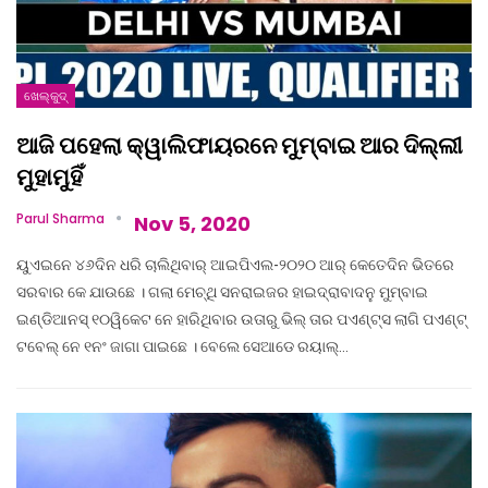
ଖେଲ୍‌କୁଦ୍‌
ଆଜି ପହେଲା କ୍ୱାଲିଫାୟରନେ ମୁମ୍ବାଇ ଆର ଦିଲ୍ଲୀ
ମୁହାମୁହିଁ
Parul Sharma
Nov 5, 2020
ୟୁଏଇନେ ୪୬ଦିନ ଧରି ଚାଲିଥିବାର୍‌ ଆଇପିଏଲ-୨୦୨୦ ଆର୍‌ କେତେଦିନ ଭିତରେ
ସରବାର କେ ଯାଉଛେ । ଗଲା ମେଚ୍‌ଥି ସନରାଇଜର ହାଇଦ୍ରାବାଦନୁ ମୁମ୍ବାଇ
ଇଣ୍ଡିଆନସ୍‌ ୧୦ୱିକେଟ ନେ ହାରିଥିବାର ଉତାରୁ ଭିଲ୍‌ ତାର ପଏଣ୍ଟ୍‌ସ ଲାଗି ପଏଣ୍ଟ୍‌
ଟବେଲ୍‌ ନେ ୧ନଂ ଜାଗା ପାଇଛେ । ବେଲେ ସେଆଡେ ରୟାଲ୍‌…