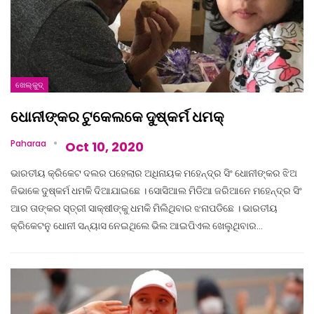
ଖେଲ୍‌କୁଦ୍‌
ଧୋନୀଙ୍କର ଟୁକେଲକେ ଦୁଷ୍କର୍ମ ଧମକ୍‌
Paharaa
Oct 10, 2020
ଭାରତୀୟ କ୍ରିକେଟ ଦଲର ପହେଲାର ଅଧିନାୟକ ମହେନ୍ଦ୍ର ସିଂ ଧୋନୀଙ୍କର ଝିଅ
ଜିଭାକେ ଦୁଷ୍କର୍ମ ଧମକି ଦିଆଯାଇଛେ । ସୋସିଆଲ ମିଡିଆ ଜରିଆନେ ମହେନ୍ଦ୍ର ସିଂ
ଆର ତାଙ୍କର ସ୍ତ୍ରୀ ସାକ୍ଷୀଙ୍କୁ ଧମକି ମିଲିଥିବାର ଝନାପଡିଛେ । ଭାରତୀୟ
କ୍ରିକେଟନୁ ଧୋନୀ ସନ୍ୟାସ ନେଇଥିଲେ ଭିଲ ଆଇପିଏଲ ଖେଲୁଥିବାର…