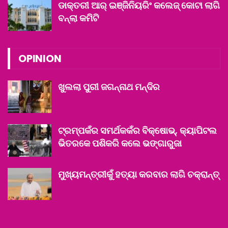
ଡାକ୍ତରୀ ଆର୍ ଇଞ୍ଜିନିୟରିଂ କଲେଜ୍ କୋଟା ଲାଗି
ବନ୍‌ଲା କମିଟି
OPINION
ଖୁଲଲା ପୁରୀ ଜଗନ୍ନାଥ ମନ୍ଦିର
ଟ୍ରମ୍ପକଁର ସମର୍ଥକକଁର ବିକ୍ଷୋଭ୍‌, କ୍ୟାପିଟଲ
ଭିତରକେ ପଶିକରି କଲେ ଭଙ୍ଗାରୁଜା
ମୁଖ୍ୟମନ୍ତ୍ରୀକୁଁ ହତ୍ୟା କରବାର ଲାଗି ଚକ୍ରାନ୍ତ୍‌