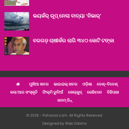
ଭୟକଁର୍‌ ରୂପ୍‌ ନେଲା ବାତ୍ୟା ‘ନିଭାର୍‌’
ବରଗଡ଼ ଚାଷୀକଁର ଲାଗି ୩୪୦ କୋଟି ଟଙ୍କା
ମୁଖିଆ ଖବର
ଭାଇରାଲ୍ ଖବର
ଓଡ଼ିଶା
ଦେଶ୍‌-ବିଦେଶ୍‌
କଲା ଆର ସଂସ୍କୃତି
ଫିଲ୍ମି ଦୁନିଆଁ
ଖେଲ୍‌କୁଦ୍‌
କେହିଝନେ
ଦିହିପାହା
ଜନମ୍ ଦିନ୍
© 2026 - Paharaa.com. All Rights Reserved.
Designed by
Web Odisha