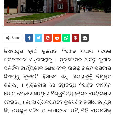
Share
ଜିଏମ୍‌ୟୁର ନୂଆଁ କୁଳପତି ହିସାବେ ଯୋଗ ଦେଲେ
ପ୍ରଫେସର ଏନ୍‌.ନାଗରାଜୁ । ପ୍ରଫେସର ଅତନୁ କୁମାର
ପତିକଁର କାର୍ଯ୍ୟକାଲ ଶେଷ ହେଲା ଉତାରୁ ରାଜ୍ୟ ସରକାର
ଜିଏମ୍‌ୟୁ କୁଳପତି ହିସାବେ ଏନ୍‌. ନାଗରାଜୁକୁଁ ନିଯୁକ୍ତ
କରିଛନ୍ । ଶୁକ୍ରବାର ସେ ବିଧିବଦ୍ଧ ହିସାବେ କାମ୍‌ନେ
ଯୋଗ ଦେବାର ସାଙ୍ଗେ ବିଶ୍ୱବିଦ୍ୟାଳୟର କାର୍ଯ୍ୟଭାର
ନେଇଛନ୍ । ଇ କାର୍ଯ୍ୟକ୍ରମନେ କୁଳସଚିବ ଗିରୀଶ ଚନ୍ଦ୍ର
ସିଂ, ଉପକୁଳ ସଚିବ ଡ. ଉମାଚରଣ ପତି, ପିଜି କାଉନସିଲ୍