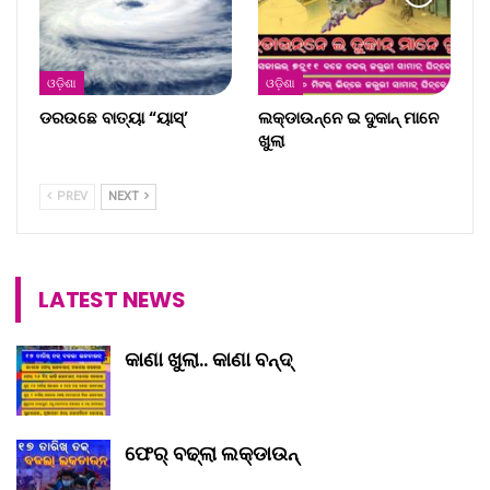
ଓଡ଼ିଶା
ଓଡ଼ିଶା
ଡରଉଛେ ବାତ୍ୟା “ୟାସ୍‌’
ଲକ୍‌ଡାଉନ୍‌ନେ ଇ ଦୁକାନ୍ ମାନେ
ଖୁଲା
PREV
NEXT
LATEST NEWS
କାଣା ଖୁଲା.. କାଣା ବନ୍ଦ୍‌
ଫେର୍ ବଢ୍‌ଲା ଲକ୍‌ଡାଉନ୍‌