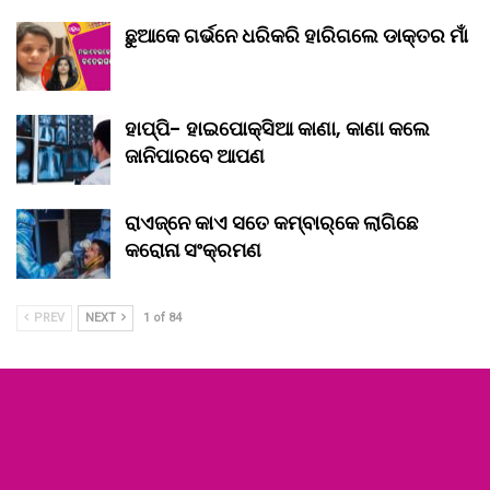
ଛୁଆକେ ଗର୍ଭନେ ଧରିକରି ହାରିଗଲେ ଡାକ୍ତର ମାଁ
ହାପ୍ପି- ହାଇପୋକ୍ସିଆ କାଣା, କାଣା କଲେ
ଜାନିପାରବେ ଆପଣ
ରାଏଜ୍‌ନେ କାଏ ସତେ କମ୍‌ବାର୍‌କେ ଲାଗିଛେ
କରୋନା ସଂକ୍ରମଣ
PREV
NEXT
1 of 84