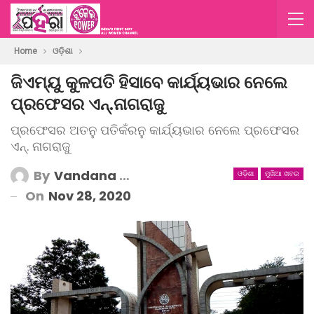
Home
ଓଡ଼ିଶା
ଜିଏମ୍‌ୟୁ କୁଳପତି ହିସାବେ କାର୍ଯ୍ୟଭାର ନେଲେ
ପ୍ରଫେସର ଏନ୍‌.ନାଗରାଜୁ
ପ୍ରଫେସର ଅତନୁ ପତିକଁରନୁ କାର୍ଯ୍ୟଭାର ନେଲେ ପ୍ରଫେସର
ଏନ୍‌. ନାଗରାଜୁ
By
Vandana Mishra
ଓଡ଼ିଶା
ମୁଖିଆ ଖବର
On
Nov 28, 2020