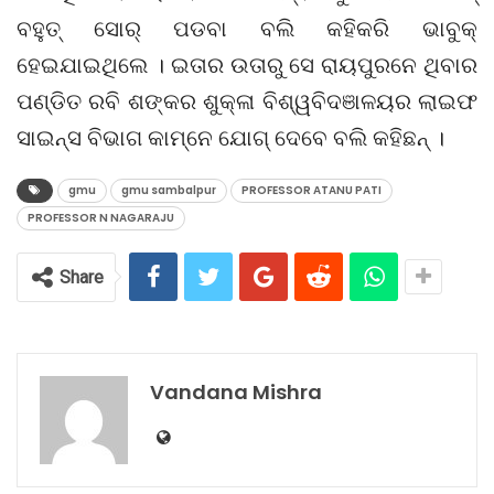
ବହୁତ୍ ସୋର୍ ପଡବା ବଲି କହିକରି ଭାବୁକ୍
ହେଇଯାଇଥିଲେ । ଇତାର ଉତାରୁ ସେ ରାୟପୁରନେ ଥିବାର
ପଣ୍ଡିତ ରବି ଶଙ୍କର ଶୁକ୍ଳା ବିଶ୍ୱବିଦଞାଳୟର ଲାଇଫ
ସାଇନ୍ସ ବିଭାଗ କାମ୍‌ନେ ଯୋଗ୍ ଦେବେ ବଲି କହିଛନ୍ ।
gmu
gmu sambalpur
PROFESSOR ATANU PATI
PROFESSOR N NAGARAJU
Share
Vandana Mishra