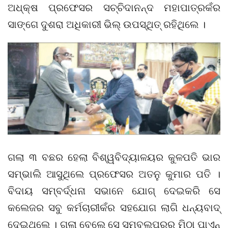
ଅଧ୍‌କ୍ଷ ପ୍ରଫେସର ସଚ୍ଚିଦାନନ୍ଦ ମହାପାତ୍ରକଁର
ସାଙ୍ଗେ ଦୁଶରା ଅଧିକାରୀ ଭିଲ୍ ଉପସ୍ଥିତ୍ ରହିଥିଲେ ।
ଗଲା ୩ ବଛର ହେଲା ବିଶ୍ୱବିଦ୍ୟାଳୟର କୁଳପତି ଭାର
ସମ୍ଭାଲି ଆସୁଥିଲେ ପ୍ରଫେସର ଅତନୁ କୁମାର ପତି ।
ବିଦାୟ ସମ୍ବର୍ଦ୍ଧନା ସଭାନେ ଯୋଗ୍ ଦେଇକରି ସେ
କଲେଜର ସବୁ କର୍ମଚାରୀକଁର ସହଯୋଗ ଲାଗି ଧନ୍ୟବାଦ୍
ଦେଇଥିଲେ । ଗଲା ବେଲେ ସେ ସମ୍ବଲପୁରର ମିଠା ପାଏନ୍