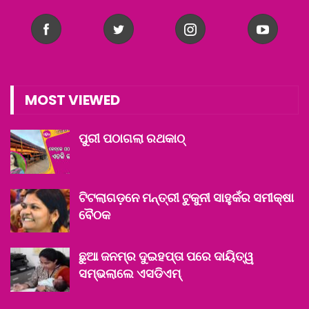
MOST VIEWED
ପୁରୀ ପଠାଗଲା ରଥକାଠ୍
ଟିଟଲାଗଡ଼ନେ ମନ୍ତ୍ରୀ ଟୁକୁନୀ ସାହୁକଁର ସମୀକ୍ଷା
ବୈଠକ
ଛୁଆ ଜନମ୍‌ର ଦୁଇହପ୍ତା ପରେ ଦାୟିତ୍ୱ
ସମ୍ଭଲାଲେ ଏସଡିଏମ୍‌