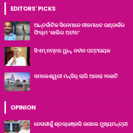
EDITORS' PICKS
ଆନ୍ତର୍ଜାତିକ ସିନେମାନେ ନୀଳମାଧବ ପଣ୍ଡାକଁର
ଫିଲ୍ମ ‘କାଲିର ଅତୀତ’
ସିଏମ୍ ନମ୍ବର ୱାନ୍‌, ନବୀନ ପଟ୍ଟନାୟକ
ସମଲେଶ୍ୱରୀ ମନ୍ଦିର୍‌ ଲାଗି ଆସଲା ୨କୋଟି
OPINION
ନେତାଜୀକୁଁ ଶ୍ରଦ୍ଧାଞ୍ଜଲି ଜନାଲେ ମୁଖ୍ୟମନ୍ତ୍ରୀ