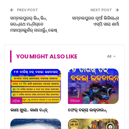
PREV POST
NEXT POST
ସମ୍ବଲପୁରର୍‌ ଭିନ୍‌ ଭିନ୍‌
ସମ୍ବଲପୁରର ନୂଆଁ ଭିଜିଲାନ୍ସ
ଜଗନ୍ନାଥ ମନ୍ଦିର୍‌ନେ
ଏସ୍‌ପି ସାରା ଶର୍ମା
ମହାପ୍ରଭୁକଁର୍‌ ନାଗାର୍ଜୁନ୍‌ ଭେଷ୍‌
YOU MIGHT ALSO LIKE
All
ଓଡ଼ିଶା
ଦିହିପାହା
କାଣା ଖୁଲା.. କାଣା ବନ୍ଦ୍‌
ଫେର୍ ବଢ୍‌ଲା ଲକ୍‌ଡାଉନ୍‌