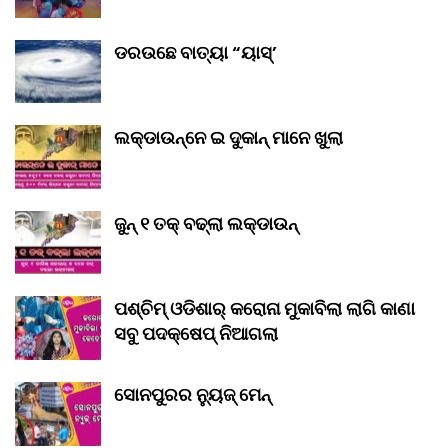
ଡରଉଛେ ବାତ୍ୟା “ୟାସ୍‌’
ଲକ୍‌ଡାଉନ୍‌ନେ ଇ ଦୁକାନ୍ ମାନେ ଖୁଲା
ଜୁନ୍ ୧ ତକ୍ ବଢ୍‌ଲା ଲକ୍‌ଡାଉନ୍‌
ପଶ୍ଚିମ୍ ଓଡିଶାର୍ କରୋନା ମୁକାବିଲା ଲାଗି କାଣା
ସବୁ ପଦକ୍ଷେପ୍ ନିଆଗଲା
ସୋନପୁରର ନ୍ୟୁଜ୍ ମେନ୍