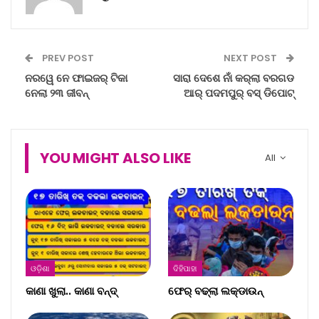
PREV POST
NEXT POST
ନରୱେ ନେ ଫାଇଜର୍ ଟିକା
ସାରା ଦେଶେ ନାଁ କର୍‌ଲା ବରଗଡ
ନେଲା ୨୩ ଜୀବନ୍
ଆର୍ ପଦମପୁର୍ ବସ୍ ଡିପୋଟ୍
YOU MIGHT ALSO LIKE
All
ଓଡ଼ିଶା
ଦିହିପାହା
କାଣା ଖୁଲା.. କାଣା ବନ୍ଦ୍‌
ଫେର୍ ବଢ୍‌ଲା ଲକ୍‌ଡାଉନ୍‌