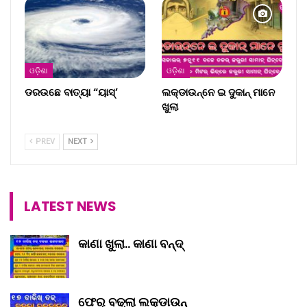
ଓଡ଼ିଶା
ଓଡ଼ିଶା
ଡରଉଛେ ବାତ୍ୟା “ୟାସ୍‌’
ଲକ୍‌ଡାଉନ୍‌ନେ ଇ ଦୁକାନ୍ ମାନେ
ଖୁଲା
PREV
NEXT
LATEST NEWS
କାଣା ଖୁଲା.. କାଣା ବନ୍ଦ୍‌
ଫେର୍ ବଢ୍‌ଲା ଲକ୍‌ଡାଉନ୍‌