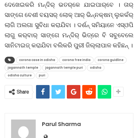
ଦେଖେଇକରି ମନ୍ଦିର୍ ଭତର୍‌କେ ଯାଇପାର୍‌ବେ । ତାର୍
ସାଙ୍ଗେ ବେଶୀ ବୟସର୍ ଲୋକ୍ ଆର୍ ଭିନ୍ନକ୍ଷମ୍ ଲୁକକଁର୍
ଲାଗି ଅଲଗା ସୁବିଧା କରାଯିବା । ଦର୍ଶନ୍ ସମିୟାନେ ଏସ୍‌ଓପି
ଲାଗୁ କର୍‌ବାର୍ ସାଙ୍ଗେ ମନ୍ଦିର୍ ଭିତ୍‌ରେ ବି ସବୁବେଲେ
ସାନିଟାଇଜ୍ କରାଯିବା ବଲିକରି ପୁରୀ ଜିଲ୍ଲାପାଳ କହିଛନ୍ ।
corona case in odisha
corona free india
corona guidline
jagannath temple
jagannath temple puri
odisha
odisha culture
puri
Share
Parul Sharma