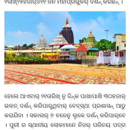
୧ଲାଖ୍‌୨୫ହଜାର୍‌୪୧୧ ଜନ ମହାପ୍ରଭୁକଁର୍ ଦର୍ଶନ୍ କରିଛନ୍ ।
ହେଲେ ଆଏବାର୍ ୨୧ତାରିଖ୍ ନୁ ଦିନ୍‌କ ପାଖାପାଖି ୩୦ହଜାର୍
ଭକତ୍ ଦର୍ଶନ୍ କରିପାରୁଥିବାର୍ ବେବ୍‌ସ୍ଥା ପ୍ରଶାସନ୍ ଆଡୁ
କରାଯିବା । ସକାଲର୍ ୭ ବଜେନୁ ଲୁକେ ଦର୍ଶନ୍ କରିପାର୍‌ବେ
। ପୁରୀ ର ସ୍ଥାନୀୟ ଲୋକମାନେ ନିଜର୍ ପରିଚୟ ପତ୍ର