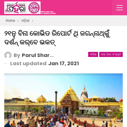
Home
ଓଡ଼ିଶା
୨୧ନୁ ବିନା କୋଭିଡ ରିପୋର୍ଟ ଥି ଜଗନ୍ନାଥ୍‌କୁଁ
ଦର୍ଶନ୍ କର୍‌ବେ ଭକତ୍
By
Parul Sharma
ଓଡ଼ିଶା
କଲା ଆର ସଂସ୍କୃତି
Last updated
Jan 17, 2021