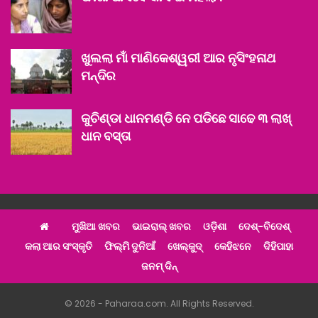
ଖୁଲଲା ମାଁ ମାଣିକେଶ୍ୱରୀ ଆର ନୃସିଂହନାଥ
ମନ୍ଦିର
କୁଚିଣ୍ଡା ଧାନମଣ୍ଡି ନେ ପଡିଛେ ସାଢେ ୩ ଲାଖ୍‌
ଧାନ ବସ୍ତା
ମୁଖିଆ ଖବର
ଭାଇରାଲ୍ ଖବର
ଓଡ଼ିଶା
ଦେଶ୍‌-ବିଦେଶ୍‌
କଲା ଆର ସଂସ୍କୃତି
ଫିଲ୍ମି ଦୁନିଆଁ
ଖେଲ୍‌କୁଦ୍‌
କେହିଝନେ
ଦିହିପାହା
ଜନମ୍ ଦିନ୍
© 2026 - Paharaa.com. All Rights Reserved.