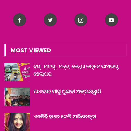
MOST VIEWED
ବସ୍‌.. ମଟର୍‌.. ବନ୍ଦ, କେନ୍ତା କର୍‌ବେ ଡାଏଭର୍‌,
ହେଲ୍‌ପର୍
ଆଏବାର ମାସୁ ଖୁଲବା ଅଙ୍ଗନୱାଡି
ଏନସିବି ହାତେ ଟେଲି ଅଭିନେତ୍ରୀ