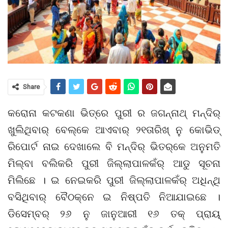
Share
କରୋନା କଟକଣା ଭିତ୍‌ରେ ପୁରୀ ର ଜଗନ୍ନାଥ୍ ମନ୍ଦିର୍
ଖୁଲିଥିବାର୍ ବେଲ୍‌କେ ଆଏବାର୍ ୨୧ତାରିଖ୍ ନୁ କୋଭିଡ୍
ରିପୋର୍ଟ ନାଇ ଦେଖାଲେ ବି ମନ୍ଦିର୍ ଭିତର୍‌କେ ଅନୁମତି
ମିଲ୍‌ବା ବଲିକରି ପୁରୀ ଜିଲ୍ଲାପାଳକଁର୍ ଆଡୁ ସୂଚନା
ମିଲିଛେ । ଇ ନେଇକରି ପୁରୀ ଜିଲ୍ଲାପାଳକଁର୍ ଅଧିନ୍‌ଥି
ବସିଥିବାର୍ ବୈଠକ୍‌ନେ ଇ ନିଷ୍ପତି ନିଆଯାଇଛେ ।
ଡିସେମ୍ବର୍ ୨୬ ନୁ ଜାନୁଆରୀ ୧୬ ତକ୍ ପ୍ରାୟ୍