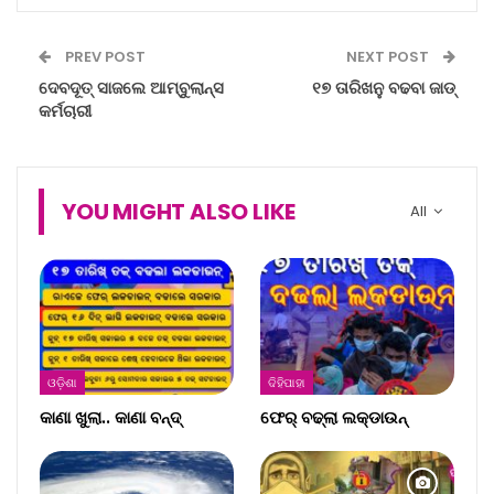
PREV POST
NEXT POST
ଦେବଦୂତ୍ ସାଜଲେ ଆମ୍ବୁଲାନ୍ସ
୧୭ ତାରିଖନୁ ବଢବା ଜାଡ୍
କର୍ମଚାରୀ
YOU MIGHT ALSO LIKE
All
ଓଡ଼ିଶା
ଦିହିପାହା
କାଣା ଖୁଲା.. କାଣା ବନ୍ଦ୍‌
ଫେର୍ ବଢ୍‌ଲା ଲକ୍‌ଡାଉନ୍‌