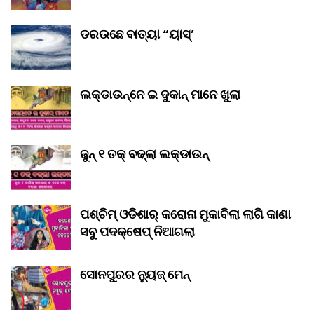
ଡରଉଛେ ବାତ୍ୟା “ୟାସ୍‌’
ଲକ୍‌ଡାଉନ୍‌ନେ ଇ ଦୁକାନ୍ ମାନେ ଖୁଲା
ଜୁନ୍ ୧ ତକ୍ ବଢ୍‌ଲା ଲକ୍‌ଡାଉନ୍‌
ପଶ୍ଚିମ୍ ଓଡିଶାର୍ କରୋନା ମୁକାବିଲା ଲାଗି କାଣା
ସବୁ ପଦକ୍ଷେପ୍ ନିଆଗଲା
ସୋନପୁରର ନ୍ୟୁଜ୍ ମେନ୍