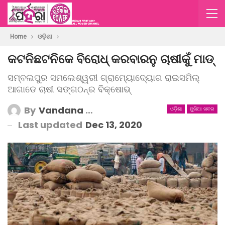
Home
ଓଡ଼ିଶା
କଟନିଛଟନିକେ ବିରୋଧ୍ କରବାରନୁ ଚାଷୀକୁଁ ମାଡ୍‌
ସମ୍ବଲପୁର ସମଲେଶ୍ୱରୀ ଗ୍ରାମ୍ୟୋଦ୍ୟୋଗ ରାଇସମିଲ୍
ଆଗାଡେ ଚାଷୀ ସଙ୍ଗଠନ୍‌ର ବିକ୍ଷୋଭ୍‌
By
Vandana Mishra
ଓଡ଼ିଶା
ମୁଖିଆ ଖବର
Last updated
Dec 13, 2020