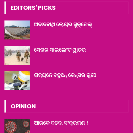
EDITORS' PICKS
ଅବାଦବାଥି ଲୋୟର ସୁକ୍‌ତେଲ୍
ସେନାର ସାଇଲେଂଟ ୱାଚର
ରାଜ୍ୟନେ ବଢୁଛନ୍ କେନ୍ସର ରୁଗୀ
OPINION
ଆଗକେ ବଢବା ସଂକ୍ରମଣ !