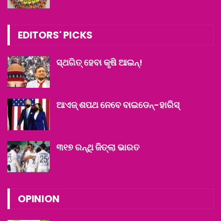
EDITORS' PICKS
ସ୍ଥଗିତ୍ ହେବା କୃଷି ଆଇନ୍‌!
ଆଏଜ୍ ଶପଥ ନେବେ ବାଇଡେନ୍‌-ହାରିସ୍‌
୩୧୭ ରନ୍‌ଥି ଜିତ୍‌ଲା ଭାରତ
OPINION