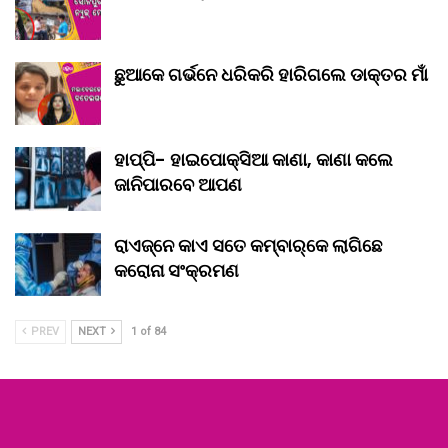
ଛୁଆକେ ଗର୍ଭନେ ଧରିକରି ହାରିଗଲେ ଡାକ୍ତର ମାଁ
ହାପ୍ପି- ହାଇପୋକ୍ସିଆ କାଣା, କାଣା କଲେ
ଜାନିପାରବେ ଆପଣ
ରାଏଜ୍‌ନେ କାଏ ସତେ କମ୍‌ବାର୍‌କେ ଲାଗିଛେ
କରୋନା ସଂକ୍ରମଣ
PREV
NEXT
1 of 84