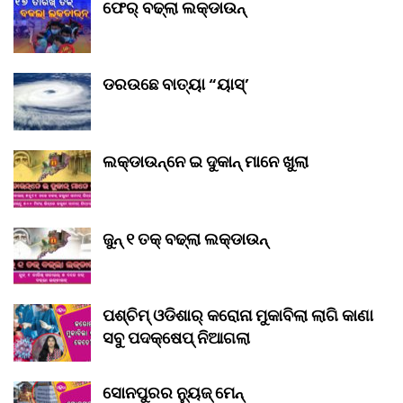
ଫେର୍ ବଢ୍‌ଲା ଲକ୍‌ଡାଉନ୍‌
ଡରଉଛେ ବାତ୍ୟା “ୟାସ୍‌’
ଲକ୍‌ଡାଉନ୍‌ନେ ଇ ଦୁକାନ୍ ମାନେ ଖୁଲା
ଜୁନ୍ ୧ ତକ୍ ବଢ୍‌ଲା ଲକ୍‌ଡାଉନ୍‌
ପଶ୍ଚିମ୍ ଓଡିଶାର୍ କରୋନା ମୁକାବିଲା ଲାଗି କାଣା
ସବୁ ପଦକ୍ଷେପ୍ ନିଆଗଲା
ସୋନପୁରର ନ୍ୟୁଜ୍ ମେନ୍