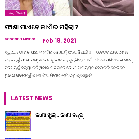
ଦେଶ୍‌-ବିଦେଶ୍‌
ଫାଶୀ ପାଏବେ କାଏଁ ଇ ମହିଲା ?
Vandana Mishra
Feb 18, 2021
ସ୍ୱାଧୀନ୍ ଭାରତ ପହେଲା ମହିଲା ଦୋଷୀକୁଁ ଫାଶୀ ଦିଆଯିବା । ଉତ୍ତରପ୍ରଦେଶର
ସବନମ୍‌କୁଁ ଫାଶୀ ଦଣ୍ଡାଦେଶ ଶୁନେଇଛନ୍ ସୁପ୍ରିମ୍ କୋର୍ଟ । ନିଜର ପରିବାରର ୭ଜନ୍
ସଦସ୍ୟକୁଁ ହତ୍ୟା କରିଥିବାର ଘଟନାନେ ଦୋଷୀ ସାବ୍ୟସ୍ତ ହେଇକରି ଜେଲନେ
ଥିବାର ସବନମ୍‌କୁଁ ଫାଶୀ ଦିଆଯିବାର ଲାଗି ସବୁ ପ୍ରସ୍ତୁତି…
LATEST NEWS
କାଣା ଖୁଲା.. କାଣା ବନ୍ଦ୍‌