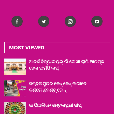
MOST VIEWED
ଆଦର୍ଶ ବିଦ୍ୟାଲୟର୍ ନାଁ ଲେଖା ଲାଗି ଆରମ୍ଭ
ହେଲା ଫର୍ମଫିଲପ୍
ସମ୍ବଲପୁରର କେନ୍ କେନ୍ ଜାଗାନେ
କଣ୍ଟେନ୍‌ମେଣ୍ଟ୍ ଜୋନ୍
ଇ ଦିଆଲିନେ ସମ୍ବଲପୁରୀ ଦୀପ୍‌