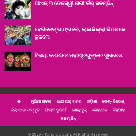
ଆଏଜ୍ ୩ ତେଜସ୍ୱୀ ନାରୀ’କଁର୍ ଜନମ୍‌ଦିନ୍
ବେରିକେଡ୍ ଭାଙ୍ଗଲେ, ଲାଲକିଲ୍ଲା ଭିତରକେ
ଢୁକଲେ
ବିଜୟା ଦଶମୀନେ ମହାପ୍ରଭୁଙ୍କର ସୁନାବେଶ
ମୁଖିଆ ଖବର
ଭାଇରାଲ୍ ଖବର
ଓଡ଼ିଶା
ଦେଶ୍‌-ବିଦେଶ୍‌
କଲା ଆର ସଂସ୍କୃତି
ଫିଲ୍ମି ଦୁନିଆଁ
ଖେଲ୍‌କୁଦ୍‌
କେହିଝନେ
ଦିହିପାହା
ଜନମ୍ ଦିନ୍
© 2026 - Paharaa.com. All Rights Reserved.