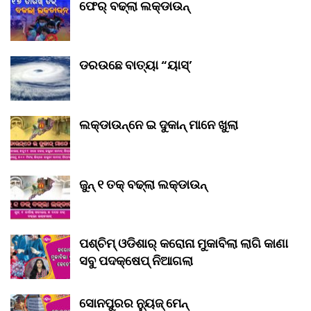
ଫେର୍ ବଢ୍‌ଲା ଲକ୍‌ଡାଉନ୍‌
ଡରଉଛେ ବାତ୍ୟା “ୟାସ୍‌’
ଲକ୍‌ଡାଉନ୍‌ନେ ଇ ଦୁକାନ୍ ମାନେ ଖୁଲା
ଜୁନ୍ ୧ ତକ୍ ବଢ୍‌ଲା ଲକ୍‌ଡାଉନ୍‌
ପଶ୍ଚିମ୍ ଓଡିଶାର୍ କରୋନା ମୁକାବିଲା ଲାଗି କାଣା
ସବୁ ପଦକ୍ଷେପ୍ ନିଆଗଲା
ସୋନପୁରର ନ୍ୟୁଜ୍ ମେନ୍