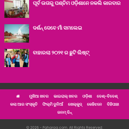
ପୂର୍ବ ଉତାରୁ ପଶ୍ଚିମ ଓଡ଼ିଶାନେ ନକଲି କାରବାର
ଦର୍ଶନ୍ ଦେବେ ମାଁ ସମଲେଇ
ବାହାରଲା ୨୦୨୧ ର ଛୁଟି ଲିଷ୍ଟ୍‌
ମୁଖିଆ ଖବର
ଭାଇରାଲ୍ ଖବର
ଓଡ଼ିଶା
ଦେଶ୍‌-ବିଦେଶ୍‌
କଲା ଆର ସଂସ୍କୃତି
ଫିଲ୍ମି ଦୁନିଆଁ
ଖେଲ୍‌କୁଦ୍‌
କେହିଝନେ
ଦିହିପାହା
ଜନମ୍ ଦିନ୍
© 2026 - Paharaa.com. All Rights Reserved.