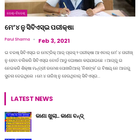
ଦେଶ୍‌-ବିଦେଶ୍‌
ମେ’୪ ନୁ ସିବିଏସ୍‌ଇ ପରୀକ୍ଷା
Parul Sharma
Feb 3, 2021
ଇ ବରଷ୍ ସିବିଏସ୍‌ଇ ର ମେଟ୍ରିକ୍ ଆର୍ ପ୍ଲସ୍ ୨ ପରୀକ୍ଷା ଆଏବାର୍ ମେ' ୪ ତାରୀଖ୍
ନୁ ହେବା ବଲିକରି ସିବିଏସ୍‌ଇ ବୋର୍ଡ ଆଡୁ ଘୋଷଣା କରାଯାଇଛେ । ଆଗ୍‌ରୁ ଇ
ନେଇକରି ଶିକ୍ଷା ମନ୍ତ୍ରୀ ରମେଶ ପୋଖରିଆଲ୍ ‘ନିଶଙ୍କ' ଇ ବିଷୟ୍ ନେ ଆଗରୁ
ସୁଚନା ଦେଇଥିଲେ । ମେ ୪ ତାରିଖ୍ ନୁ ହେଉଥିବାର୍ ସିବିଏସ୍‌ଇ…
LATEST NEWS
କାଣା ଖୁଲା.. କାଣା ବନ୍ଦ୍‌