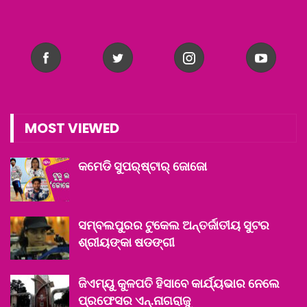
MOST VIEWED
କମେଡି ସୁପର୍‌ଷ୍ଟାର୍ ଜୋଜୋ
ସମ୍ବଲପୁରର ଟୁକେଲ ଅନ୍ତର୍ଜାତୀୟ ସୁଟର
ଶ୍ରୀୟଙ୍କା ଷଡଙ୍ଗୀ
ଜିଏମ୍‌ୟୁ କୁଳପତି ହିସାବେ କାର୍ଯ୍ୟଭାର ନେଲେ
ପ୍ରଫେସର ଏନ୍‌.ନାଗରାଜୁ