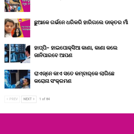
ଛୁଆକେ ଗର୍ଭନେ ଧରିକରି ହାରିଗଲେ ଡାକ୍ତର ମାଁ
ହାପ୍ପି- ହାଇପୋକ୍ସିଆ କାଣା, କାଣା କଲେ
ଜାନିପାରବେ ଆପଣ
ରାଏଜ୍‌ନେ କାଏ ସତେ କମ୍‌ବାର୍‌କେ ଲାଗିଛେ
କରୋନା ସଂକ୍ରମଣ
PREV
NEXT
1 of 84