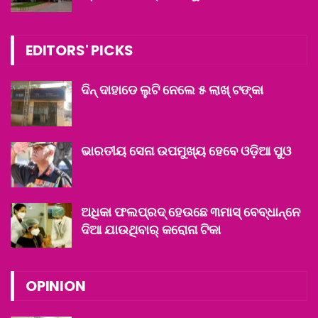
EDITORS' PICKS
ଦିନ୍ ଦାହାଡେ ଲୁଟି ନେଲେ ୫ ଲାଖ୍ ଟଙ୍କା
ଭାରତୀୟ ସେନା ଉପମୁଖ୍ୟ ହେବେ ଓଡ଼ିଆ ପୁଓ
ଅଧିକା ଫଲପ୍ରଦ୍ ହେଉଛେ ୩ମାସ୍ ବେବ୍‌ଧାନ୍‌ନେ
ଦିଆ ଯାଉଥିବାର୍ କରୋନା ଟିକା
OPINION