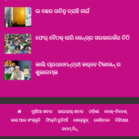
ଇ ବଛର ତାତିନୁ ତ୍ରାହି ନାଇଁ
ଫେର୍ ବୈଠକ୍ ଲାଗି କେନ୍ଦ୍ର ସରକାରକଁର ଚିଠି
କାଲି ପ୍ରଧାନମନ୍ତ୍ରୀ କର୍‌ବେ ଟିକାଦାନ୍ ର
ଶୁଭାରମ୍ଭ‌
ମୁଖିଆ ଖବର
ଭାଇରାଲ୍ ଖବର
ଓଡ଼ିଶା
ଦେଶ୍‌-ବିଦେଶ୍‌
କଲା ଆର ସଂସ୍କୃତି
ଫିଲ୍ମି ଦୁନିଆଁ
ଖେଲ୍‌କୁଦ୍‌
କେହିଝନେ
ଦିହିପାହା
ଜନମ୍ ଦିନ୍