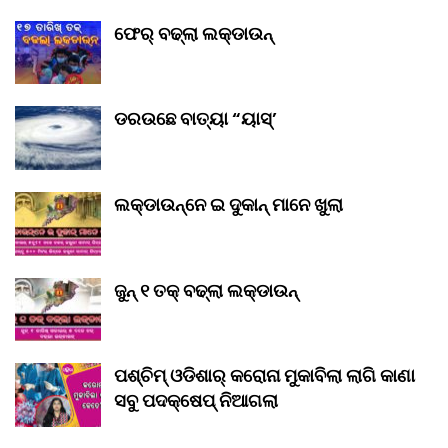
ଫେର୍ ବଢ୍‌ଲା ଲକ୍‌ଡାଉନ୍‌
ଡରଉଛେ ବାତ୍ୟା “ୟାସ୍‌’
ଲକ୍‌ଡାଉନ୍‌ନେ ଇ ଦୁକାନ୍ ମାନେ ଖୁଲା
ଜୁନ୍ ୧ ତକ୍ ବଢ୍‌ଲା ଲକ୍‌ଡାଉନ୍‌
ପଶ୍ଚିମ୍ ଓଡିଶାର୍ କରୋନା ମୁକାବିଲା ଲାଗି କାଣା
ସବୁ ପଦକ୍ଷେପ୍ ନିଆଗଲା