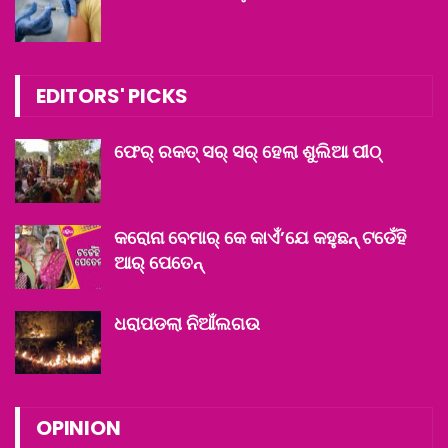
EDITORS' PICKS
ଫେର୍ ରକତ୍ ସର୍ ସର୍ ହେଲା ଶୁଲିଆ ପୀଠ୍
କରୋନା ବେମାର୍ କେ କାଏଁ’ଯେ କହୁଛନ୍ ଟଡେଁହି
ଆର୍ ପେତେନ୍‌
ଧରାପଡଲା ନିଆଁଲଗଉ
OPINION