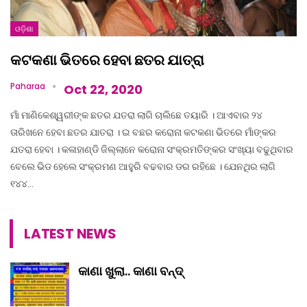
ଓଡ଼ିଶା
କଟକଣା ଭିତରେ ହେବା ଛତର ଯାତ୍ରା
Paharaa
Oct 22, 2020
ମାଁ ମାଣିକେଶ୍ୱରୀଙ୍କ ଛତର ଯତରା ଲାଗି ଚାଲିଛେ ତୟାରି । ଆଏବାର ୨୪
ତାରିଖନେ ହେବା ଛତର ଯାତରା । ଇ ବଛର କରୋନା କଟକଣା ଭିତରେ ମାଁଙ୍କର
ଯତରା ହେବା । କଳାହାଣ୍ଡି ଜିଲ୍ଲାନେ କରୋନା ସଂକ୍ରମତିଙ୍କର ସଂଖ୍ୟା ବଢୁଥିବାର
ବେଲେ ଭିଡ ହେଲେ ସଂକ୍ରମଣ ଆହୁରି ବଢବାର ଡର ରହିଛେ । ଯେନଥିର ଲାଗି
୧୪୪…
LATEST NEWS
କାଣା ଖୁଲା.. କାଣା ବନ୍ଦ୍‌