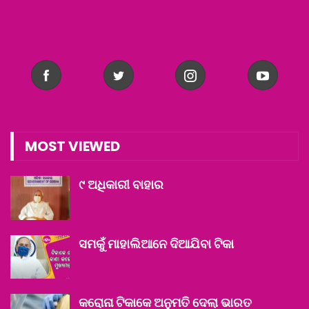
MOST VIEWED
୯ ଅଧିକାରୀ ବାହାର
ସମକୁଁ ମାହାଲିଆନେ ଦିଆଯିବା ଟିକା
କରୋନା ଟିକାକେ ଅନୁମତି ଦେଲା ଭାରତ