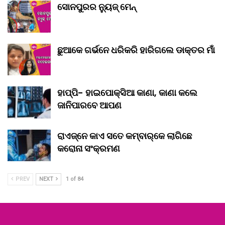
ସୋନପୁରର ନ୍ୟୁଜ୍ ମେନ୍
ଛୁଆକେ ଗର୍ଭନେ ଧରିକରି ହାରିଗଲେ ଡାକ୍ତର ମାଁ
ହାପ୍ପି- ହାଇପୋକ୍ସିଆ କାଣା, କାଣା କଲେ
ଜାନିପାରବେ ଆପଣ
ରାଏଜ୍‌ନେ କାଏ ସତେ କମ୍‌ବାର୍‌କେ ଲାଗିଛେ
କରୋନା ସଂକ୍ରମଣ
PREV
NEXT
1 of 84