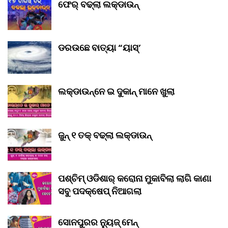
ଫେର୍ ବଢ୍‌ଲା ଲକ୍‌ଡାଉନ୍‌
ଡରଉଛେ ବାତ୍ୟା “ୟାସ୍‌’
ଲକ୍‌ଡାଉନ୍‌ନେ ଇ ଦୁକାନ୍ ମାନେ ଖୁଲା
ଜୁନ୍ ୧ ତକ୍ ବଢ୍‌ଲା ଲକ୍‌ଡାଉନ୍‌
ପଶ୍ଚିମ୍ ଓଡିଶାର୍ କରୋନା ମୁକାବିଲା ଲାଗି କାଣା
ସବୁ ପଦକ୍ଷେପ୍ ନିଆଗଲା
ସୋନପୁରର ନ୍ୟୁଜ୍ ମେନ୍