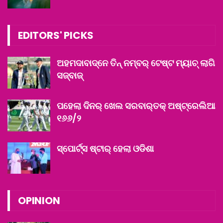
EDITORS' PICKS
ଅହମଦାବାଦ୍‌ନେ ତିନ୍ ନମ୍ବର୍ ଟେଷ୍ଟ ମ୍ୟାଚ୍ ଲାଗି
ସଜ୍‌ବାଜ୍‌
ପହେଲା ଦିନର୍ ଖେଲ ସରବାର୍‌ତକ୍ ଅଷ୍ଟ୍ରେଲିଆ
୧୬୬/୨
ସ୍ପୋର୍ଟ୍ସ ଷ୍ଟାର୍ ହେଲା ଓଡିଶା
OPINION