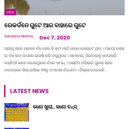
ଓଡ଼ିଶା
ରେକର୍ଡନେ ଗୁଟେ ଆର ବାହାରେ ଗୁଟେ
Vandana Mishra
Dec 7, 2020
ପ୍ରାୟ୍ ସହର ମାନକେ ବଁଧ ହେଉ କି କଟା ନାଇଁ ହେଲେ ଜୋର୍‌ଟେ ଥିବା । ଆଘୋ ଲୋକ୍
ଇ ବଁଧ କଟା ଉପରେ ଭରଷି କରି ଚଲୁଥିଲେ । ଖାଏବାର, ପିଇବାରନୁ ନେଇକରି
ଉହ୍ନିଆଁ କାମେ ଲଗଉଥିଲେ ବଁଧର ପାଏନ୍ । ପଶ୍ଚିମ ଓଡ଼ିଶାର ପୁରନା ସହର
ବରଗଡ଼ନେ ଭିଲ୍ ରହିଛେ ୨୩ନୁ ଅଏତକା ବଁଧ୍ କଟା । ଜିଲ୍ଲା ଦେଇକରି…
LATEST NEWS
କାଣା ଖୁଲା.. କାଣା ବନ୍ଦ୍‌