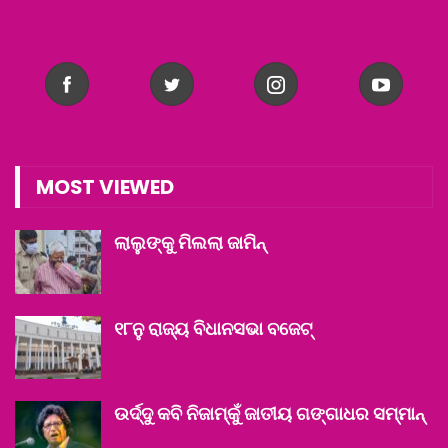
MOST VIEWED
ଲାଲୁଙ୍କୁ ମିଲଲା ଜାମିନ୍‌
୧୮ନୁ ରାଜ୍ୟ ବିଧାନସଭା ବଜେଟ୍‌
ଉର୍ଦ୍ଦୁ କବି ନିଜାମ୍‌କୁଁ ଜାତୀୟ ଗଙ୍ଗାଧର ସମ୍ମାନ୍‌