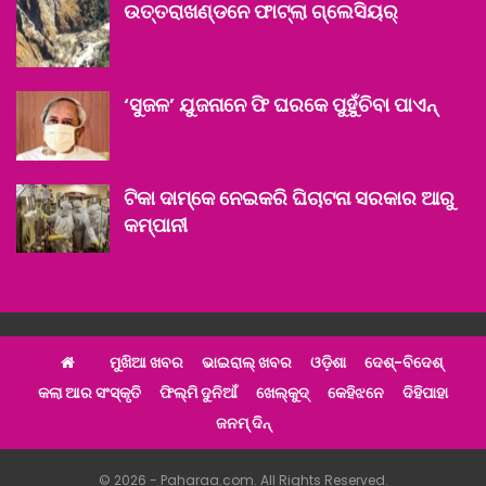
ଉତ୍ତରାଖଣ୍ଡନେ ଫାଟ୍‌ଲା ଗ୍ଲେସିୟର୍
‘ସୁଜଳ’ ଯୁଜନାନେ ଫି ଘରକେ ପୁହୁଁଚିବା ପାଏନ୍‌
ଟିକା ଦାମ୍‌କେ ନେଇକରି ଘିଚାଟନା ସରକାର ଆରୁ
କମ୍ପାନୀ
ମୁଖିଆ ଖବର
ଭାଇରାଲ୍ ଖବର
ଓଡ଼ିଶା
ଦେଶ୍‌-ବିଦେଶ୍‌
କଲା ଆର ସଂସ୍କୃତି
ଫିଲ୍ମି ଦୁନିଆଁ
ଖେଲ୍‌କୁଦ୍‌
କେହିଝନେ
ଦିହିପାହା
ଜନମ୍ ଦିନ୍
© 2026 - Paharaa.com. All Rights Reserved.