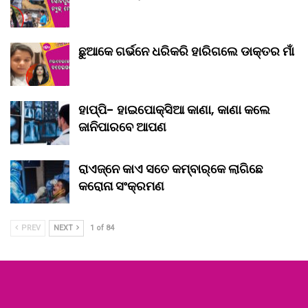
ଛୁଆକେ ଗର୍ଭନେ ଧରିକରି ହାରିଗଲେ ଡାକ୍ତର ମାଁ
ହାପ୍ପି- ହାଇପୋକ୍ସିଆ କାଣା, କାଣା କଲେ
ଜାନିପାରବେ ଆପଣ
ରାଏଜ୍‌ନେ କାଏ ସତେ କମ୍‌ବାର୍‌କେ ଲାଗିଛେ
କରୋନା ସଂକ୍ରମଣ
PREV
NEXT
1 of 84