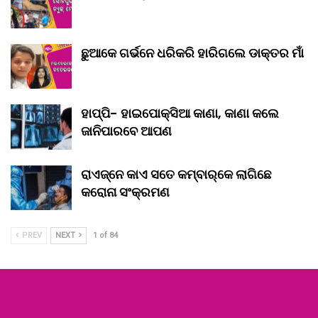
ଛୁଆକେ ଗର୍ଭନେ ଧରିକରି ହାରିଗଲେ ଡାକ୍ତର ମାଁ
ହାପ୍ପି- ହାଇପୋକ୍ସିଆ କାଣା, କାଣା କଲେ
ଜାନିପାରବେ ଆପଣ
ରାଏଜ୍‌ନେ କାଏ ସତେ କମ୍‌ବାର୍‌କେ ଲାଗିଛେ
କରୋନା ସଂକ୍ରମଣ
PREV
NEXT
1 of 84