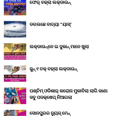
ଫେର୍ ବଢ୍‌ଲା ଲକ୍‌ଡାଉନ୍‌
ଡରଉଛେ ବାତ୍ୟା “ୟାସ୍‌’
ଲକ୍‌ଡାଉନ୍‌ନେ ଇ ଦୁକାନ୍ ମାନେ ଖୁଲା
ଜୁନ୍ ୧ ତକ୍ ବଢ୍‌ଲା ଲକ୍‌ଡାଉନ୍‌
ପଶ୍ଚିମ୍ ଓଡିଶାର୍ କରୋନା ମୁକାବିଲା ଲାଗି କାଣା
ସବୁ ପଦକ୍ଷେପ୍ ନିଆଗଲା
ସୋନପୁରର ନ୍ୟୁଜ୍ ମେନ୍