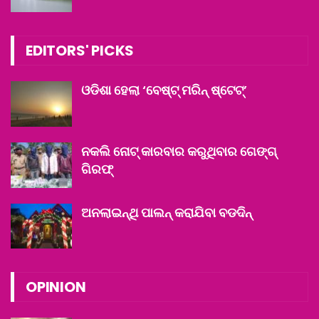
EDITORS' PICKS
ଓଡିଶା ହେଲା ‘ବେଷ୍ଟ୍‌ ମରିନ୍‌ ଷ୍ଟେଟ୍’‌
ନକଲି ନୋଟ୍‌ କାରବାର କରୁଥିବାର ଗେଙ୍ଗ୍‌
ଗିରଫ୍‌
ଅନଲାଇନ୍‌ଥି ପାଲନ୍ କରାଯିବା ବଡଦିନ୍
OPINION