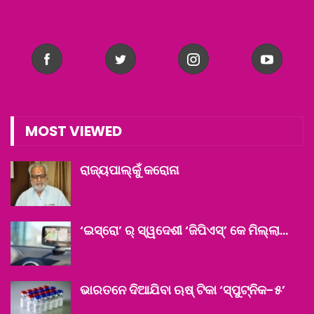
MOST VIEWED
ରାଜ୍ୟପାଲ୍‌କୁଁ କରୋନା
‘ଇସ୍ରୋ’ ର୍‌ ସ୍ୱଦେଶୀ ‘ଜିପିଏସ୍‌’ କେ ମିଲ୍‌ଲା…
ଭାରତନେ ଦିଆଯିବା ଋଷ୍ ଟିକା ‘ସ୍ପୁଟ୍‌ନିକ-୫’