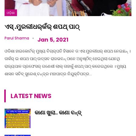
ଓଡ଼ିଶା
ଏସ୍ .ମୁରଲୀଧର୍‌କଁର୍ ଶପଥ୍ ପାଠ୍
Parul Sharma
Jan 5, 2021
ଓଡିଶା ହାଇକୋର୍ଟର୍ ମୁଖ୍ୟ ବିଚାର୍‌ପତି ହିସାବେ ଡ.ଏସ.ମୁରଲୀଧର୍ ଶପଥ ନେଇଛନ୍ ।
ତାକଁର୍ ଇ ଶପଥ ପାଠ୍ ଉତ୍ସବ ରାଜଭବନ୍ ଠାନେ ଅନୁଷ୍ଠିତ୍ ହେଇଥିଲା ଯେନଥି
ରାଜ୍ୟପାଳ ପ୍ରଫେସର୍ ଗଣେଶୀ ଲାଲ୍ ତାହାକୁଁ ଶପଥ୍ ପାଠ୍ କରେଇଥିଲେ । ମୁଖ୍ୟ
ଶାସନ ସଚିବ୍ ସୁରେଶ୍ ଚନ୍ଦ୍ର ମହାପାତ୍ର ନିଯୁକ୍ତିପତ୍ର…
LATEST NEWS
କାଣା ଖୁଲା.. କାଣା ବନ୍ଦ୍‌