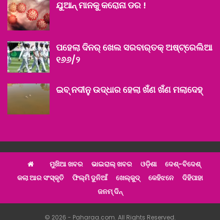
ଯୁଆନ୍ ମାନକୁ କରୋନା ଡର !
ପହେଲା ଦିନର୍ ଖେଲ ସରବାର୍‌ତକ୍ ଅଷ୍ଟ୍ରେଲିଆ
୧୬୬/୨
ଇବ୍ ନଦୀନୁ ଉଦ୍ଧାର ହେଲା ଖଁଣ ଖଁଣ ମଲାଦେହ୍‌
ମୁଖିଆ ଖବର
ଭାଇରାଲ୍ ଖବର
ଓଡ଼ିଶା
ଦେଶ୍‌-ବିଦେଶ୍‌
କଲା ଆର ସଂସ୍କୃତି
ଫିଲ୍ମି ଦୁନିଆଁ
ଖେଲ୍‌କୁଦ୍‌
କେହିଝନେ
ଦିହିପାହା
ଜନମ୍ ଦିନ୍
© 2026 - Paharaa.com. All Rights Reserved.