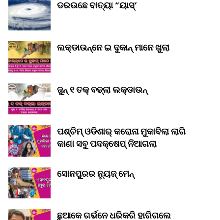
ଡରଉଛେ ବାତ୍ୟା “ୟାସ୍‌’
ଲକ୍‌ଡାଉନ୍‌ନେ ଇ ଦୁକାନ୍ ମାନେ ଖୁଲା
ଜୁନ୍ ୧ ତକ୍ ବଢ୍‌ଲା ଲକ୍‌ଡାଉନ୍‌
ପଶ୍ଚିମ୍ ଓଡିଶାର୍ କରୋନା ମୁକାବିଲା ଲାଗି
କାଣା ସବୁ ପଦକ୍ଷେପ୍ ନିଆଗଲା
ସୋନପୁରର ନ୍ୟୁଜ୍ ମେନ୍
ଛୁଆକେ ଗର୍ଭନେ ଧରିକରି ହାରିଗଲେ