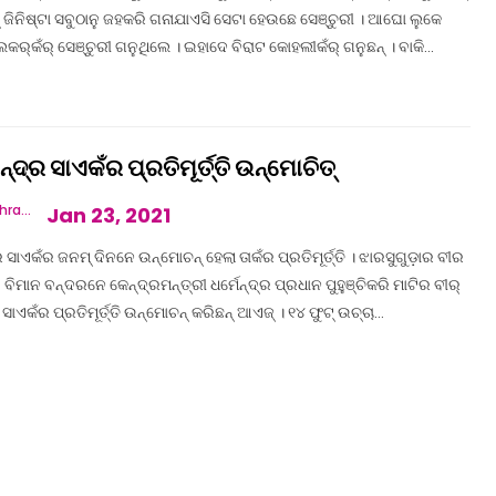
 ଜିନିଷ୍‌ଟା ସବୁଠାନୁ ଜହକରି ଗନାଯାଏସି ସେଟା ହେଉଛେ ସେଞ୍ଚୁରୀ । ଆଘୋ ଲୁକେ
ୁଲକର୍‌କଁର୍ ସେଞ୍ଚୁରୀ ଗନୁଥିଲେ । ଇହାଦେ ବିରାଟ କୋହଲୀକଁର୍ ଗନୁଛନ୍ । ବାକି…
ନ୍ଦ୍ର ସାଏକଁର ପ୍ରତିମୂର୍ତ୍ତି ଉନ୍ମୋଚିତ୍‌
Vandana Mishra
Jan 23, 2021
ର ସାଏକଁର ଜନମ୍ ଦିନନେ ଉନ୍ମୋଚନ୍ ହେଲା ତାକଁର ପ୍ରତିମୂର୍ତ୍ତି । ଝାରସୁଗୁଡ଼ାର ବୀର
 ବିମାନ ବନ୍ଦରନେ କେନ୍ଦ୍ରମନ୍ତ୍ରୀ ଧର୍ମେନ୍ଦ୍ର ପ୍ରଧାନ ପୁହୁଞ୍ଚିକରି ମାଟିର ବୀର୍
 ସାଏକଁର ପ୍ରତିମୂର୍ତ୍ତି ଉନ୍ମୋଚନ୍ କରିଛନ୍ ଆଏଜ୍ । ୧୪ ଫୁଟ୍ ଉଚ୍ଚା…