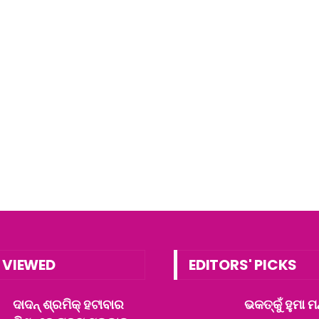
 VIEWED
EDITORS' PICKS
ଦାଦନ୍ ଶ୍ରମିକ୍ ହଟାବାର
ଭକତ୍‌କୁଁ ହୁମା ମ