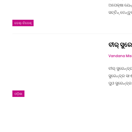
ଅପେକ୍ଷା ଯେନ୍
ସଚ୍ଚିନ୍ ତେନ୍ଦ
ଦେଶ୍‌-ବିଦେଶ୍‌
ବୀର୍ ସୁରେ
ବୀର୍ ସୁରେନ୍ଦ୍
ସୁରେନ୍ଦ୍ର ସାଏ
ପୁଓ ସୁରେନ୍ଦ୍ର
ଓଡ଼ିଶା