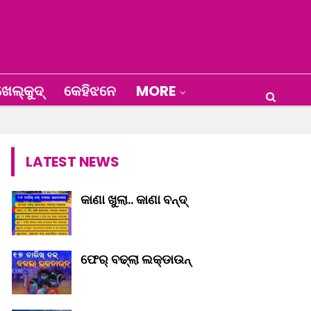
େଲ୍‌କୁଦ୍‌
କେହିଝନେ
MORE
LATEST NEWS
କାଣା ଖୁଲା.. କାଣା ବନ୍ଦ୍‌
ଫେର୍ ବଢ୍‌ଲା ଲକ୍‌ଡାଉନ୍‌