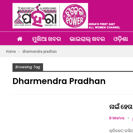
ମୁଖିଆ ଖବର
ଭାଇରାଲ୍ ଖବର
ଓଡ଼ିଶା
Home
dharmendra pradhan
Browsing Tag
Dharmendra Pradhan
ନାଇଁ ହେତା
B Mishra
କ୍ରିକେଟ୍ ରସିଆ