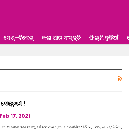
ଦେଶ୍‌-ବିଦେଶ୍‌
କଲା ଆର ସଂସ୍କୃତି
ଫିଲ୍ମି ଦୁନିଆଁ
ଖ
 ସେଞ୍ଚୁରୀ !
Feb 17, 2021
 ଦେଶ୍ ଭାରତରେ ସେଞ୍ଚୁରୀ ହେଉଛେ ଗୁଟେ ବଡ୍‌ଭାରିଟେ ଜିନିଷ୍ । ଅଲ୍‌ଗା ସବୁ ଜିନିଷ୍