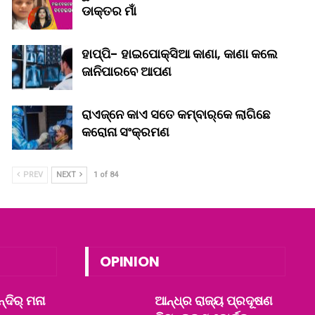
ଡାକ୍ତର ମାଁ
ହାପ୍ପି- ହାଇପୋକ୍ସିଆ କାଣା, କାଣା କଲେ
ଜାନିପାରବେ ଆପଣ
ରାଏଜ୍‌ନେ କାଏ ସତେ କମ୍‌ବାର୍‌କେ ଲାଗିଛେ
କରୋନା ସଂକ୍ରମଣ
PREV
NEXT
1 of 84
OPINION
ନ୍ଦିର୍ ମନା
ଆନ୍ଧ୍ର ରାଜ୍ୟ ପ୍ରଦୂଷଣ