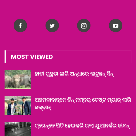
MOST VIEWED
ହାତୀ ଗୁହୁଡା ଲାଗି ଅନ୍ଧାରେ କାଟୁଛନ୍ ଦିନ୍‌
ଅହମଦାବାଦ୍‌ନେ ତିନ୍ ନମ୍ବର୍ ଟେଷ୍ଟ ମ୍ୟାଚ୍ ଲାଗି
ସଜ୍‌ବାଜ୍‌
ଟ୍ରେନ୍‌ନେ ପିଟି ହେଇକରି ଗଲା ଯୁଆନକଁର ଜୀବନ୍‌