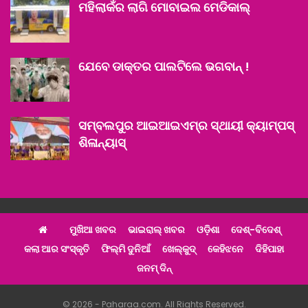
ମହିଲାକଁର ଲାଗି ମୋବାଇଲ ମେଡିକାଲ୍‌
ଯେବେ ଡାକ୍ତର ପାଲଟିଲେ ଭଗବାନ୍ !
ସମ୍ବଲପୁର ଆଇଆଇଏମ୍‌ର ସ୍ଥାୟୀ କ୍ୟାମ୍ପସ୍‌
ଶିଳାନ୍ୟାସ୍
ମୁଖିଆ ଖବର
ଭାଇରାଲ୍ ଖବର
ଓଡ଼ିଶା
ଦେଶ୍‌-ବିଦେଶ୍‌
କଲା ଆର ସଂସ୍କୃତି
ଫିଲ୍ମି ଦୁନିଆଁ
ଖେଲ୍‌କୁଦ୍‌
କେହିଝନେ
ଦିହିପାହା
ଜନମ୍ ଦିନ୍
© 2026 - Paharaa.com. All Rights Reserved.