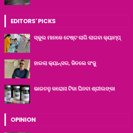
EDITORS' PICKS
ସ୍କୁଲ ମାନକେ ଟେଷ୍ଟ ଲାଗି ଲାଗବା କ୍ୟାମ୍ପ୍
ହାରଲା କ୍ୟାନ୍ସର, ଜିତଲେ ସଂଜୁ
ଭାରତନୁ କରୋନା ଟିକା ଘିନବା ଶ୍ରୀଲଙ୍କା
OPINION