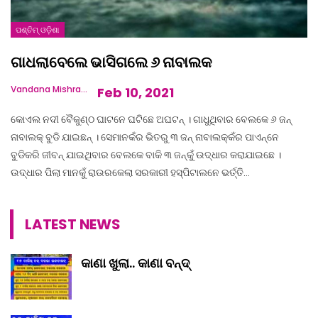
ପଶ୍ଚିମ୍ ଓଡ଼ିଶା
ଗାଧଲାବେଲେ ଭାସିଗଲେ ୬ ନାବାଲକ
Vandana Mishra
Feb 10, 2021
କୋଏଲ ନଦୀ ବୈକୁଣ୍ଠ ଘାଟନେ ଘଟିଛେ ଅଘଟନ୍ । ଗାଧୁଥିବାର ବେଲକେ ୬ ଜନ୍
ନାବାଲକ୍ ବୁଡି ଯାଇଛନ୍ । ସେମାନକଁର ଭିତରୁ ୩ ଜନ୍ ନାବାଲକ୍‌କଁର ପାଏନ୍‌ନେ
ବୁଡିକରି ଜୀବନ୍ ଯାଇଥିବାର ବେଲକେ ବାକି ୩ ଜନ୍‌କୁଁ ଉଦ୍ଧାର କରାଯାଇଛେ ।
ଉଦ୍ଧାର ପିଲା ମାନକୁଁ ରାଉରକେଲା ସରକାରୀ ହସ୍ପିଟାଲନେ ଭର୍ତ୍ତି…
LATEST NEWS
କାଣା ଖୁଲା.. କାଣା ବନ୍ଦ୍‌