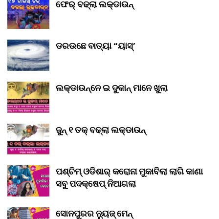
ଫେର୍ ବଢ୍‌ଲା ଲକ୍‌ଡାଉନ୍‌
ଡରଉଛେ ବାତ୍ୟା “ୟାସ୍‌’
ଲକ୍‌ଡାଉନ୍‌ନେ ଇ ଦୁକାନ୍ ମାନେ ଖୁଲା
ଜୁନ୍ ୧ ତକ୍ ବଢ୍‌ଲା ଲକ୍‌ଡାଉନ୍‌
ପଶ୍ଚିମ୍ ଓଡିଶାର୍ କରୋନା ମୁକାବିଲା ଲାଗି କାଣା
ସବୁ ପଦକ୍ଷେପ୍ ନିଆଗଲା
ସୋନପୁରର ନ୍ୟୁଜ୍ ମେନ୍