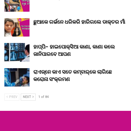
ଛୁଆକେ ଗର୍ଭନେ ଧରିକରି ହାରିଗଲେ ଡାକ୍ତର ମାଁ
ହାପ୍ପି- ହାଇପୋକ୍ସିଆ କାଣା, କାଣା କଲେ
ଜାନିପାରବେ ଆପଣ
ରାଏଜ୍‌ନେ କାଏ ସତେ କମ୍‌ବାର୍‌କେ ଲାଗିଛେ
କରୋନା ସଂକ୍ରମଣ
PREV
NEXT
1 of 84