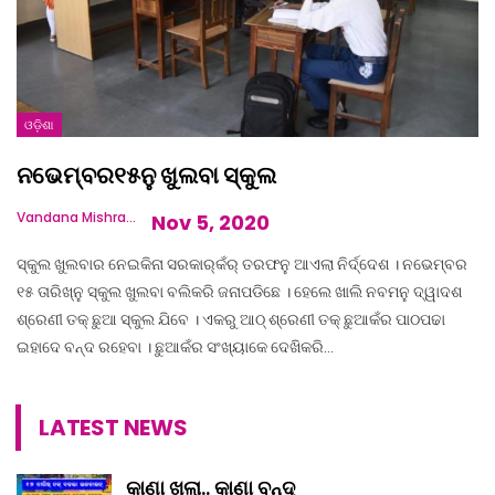
ଓଡ଼ିଶା
ନଭେମ୍ବର୧୫ନୁ ଖୁଲବା ସ୍କୁଲ
Vandana Mishra
Nov 5, 2020
ସ୍କୁଲ ଖୁଲବାର ନେଇକିନା ସରକାର୍‌କଁର୍ ତରଫନୁ ଆଏଲା ନିର୍ଦ୍ଦେଶ । ନଭେମ୍ବର
୧୫ ତାରିଖ୍ନୁ ସ୍କୁଲ ଖୁଲବା ବଲିକରି ଜନାପଡିଛେ । ହେଲେ ଖାଲି ନବମନୁ ଦ୍ୱାଦଶ
ଶ୍ରେଣୀ ତକ୍ ଛୁଆ ସ୍କୁଲ ଯିବେ । ଏକରୁ ଆଠ୍ ଶ୍ରେଣୀ ତକ୍ ଛୁଆକଁର ପାଠପଢା
ଇହାଦେ ବନ୍ଦ ରହେବା । ଛୁଆକଁର ସଂଖ୍ୟାକେ ଦେଖିକରି…
LATEST NEWS
କାଣା ଖୁଲା.. କାଣା ବନ୍ଦ୍‌