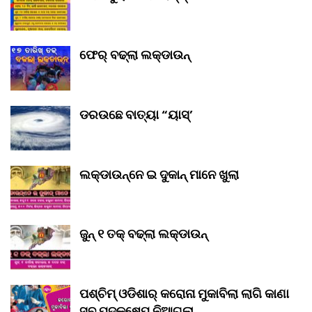
ଫେର୍ ବଢ୍‌ଲା ଲକ୍‌ଡାଉନ୍‌
ଡରଉଛେ ବାତ୍ୟା “ୟାସ୍‌’
ଲକ୍‌ଡାଉନ୍‌ନେ ଇ ଦୁକାନ୍ ମାନେ ଖୁଲା
ଜୁନ୍ ୧ ତକ୍ ବଢ୍‌ଲା ଲକ୍‌ଡାଉନ୍‌
ପଶ୍ଚିମ୍ ଓଡିଶାର୍ କରୋନା ମୁକାବିଲା ଲାଗି କାଣା
ସବୁ ପଦକ୍ଷେପ୍ ନିଆଗଲା