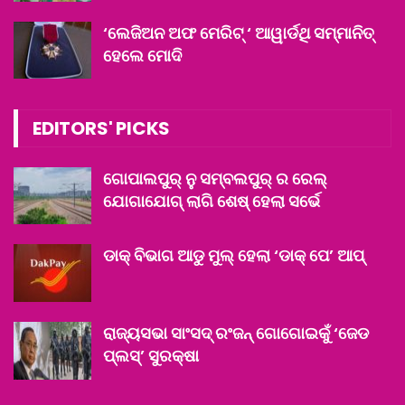
‘ଲେଜିଅନ ଅଫ ମେରିଟ୍ ‘ ଆୱାର୍ଡଥି ସମ୍ମାନିତ୍
ହେଲେ ମୋଦି
EDITORS' PICKS
ଗୋପାଲପୁର୍ ନୁ ସମ୍ବଲପୁର୍ ର ରେଲ୍
ଯୋଗାଯୋଗ୍ ଲାଗି ଶେଷ୍ ହେଲା ସର୍ଭେ
ଡାକ୍ ବିଭାଗ ଆଡୁ ମୁଲ୍ ହେଲା ‘ଡାକ୍ ପେ’ ଆପ୍‌
ରାଜ୍ୟସଭା ସାଂସଦ୍ ରଂଜନ୍ ଗୋଗୋଇକୁଁ ‘ଜେଡ
ପ୍ଲସ୍‌’ ସୁରକ୍ଷା