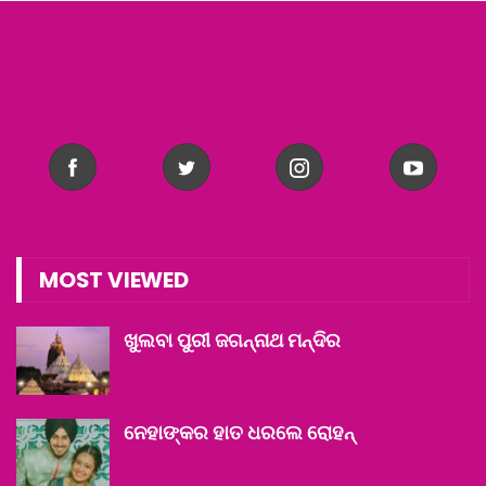
MOST VIEWED
ଖୁଲବା ପୁରୀ ଜଗନ୍ନାଥ ମନ୍ଦିର
ନେହାଙ୍କର ହାତ ଧରଲେ ରୋହନ୍‌