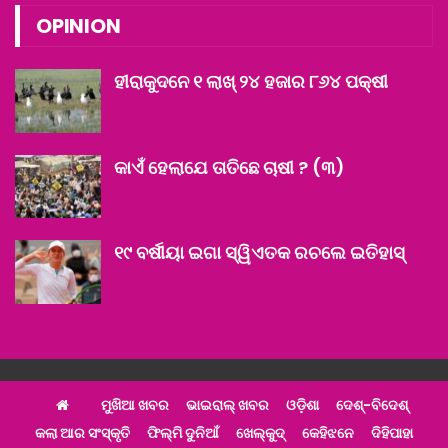
OPINION
ହୀରାକୁଦନେ ୧ ଲାଖ୍‌ ୨୪ ହଜାର ୮୬୪ ପକ୍ଷୀ
କାଏଁ ହେଲାଯେ ତାତିଛେ ଚାଷୀ ? (୩)
୧୯ ବର୍ଷୀୟା ଇଗା ସ୍ୱିଏତକ ରଚଲେ ଇତିହାସ୍‌
ମୁଖିଆ ଖବର
ଭାଇରାଲ୍ ଖବର
ଓଡ଼ିଶା
ଦେଶ୍‌-ବିଦେଶ୍‌
କଲା ଆର ସଂସ୍କୃତି
ଫିଲ୍ମି ଦୁନିଆଁ
ଖେଲ୍‌କୁଦ୍‌
କେହିଝନେ
ଦିହିପାହା