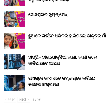
ସୋନପୁରର ନ୍ୟୁଜ୍ ମେନ୍
ଛୁଆକେ ଗର୍ଭନେ ଧରିକରି ହାରିଗଲେ ଡାକ୍ତର ମାଁ
ହାପ୍ପି- ହାଇପୋକ୍ସିଆ କାଣା, କାଣା କଲେ
ଜାନିପାରବେ ଆପଣ
ରାଏଜ୍‌ନେ କାଏ ସତେ କମ୍‌ବାର୍‌କେ ଲାଗିଛେ
କରୋନା ସଂକ୍ରମଣ
PREV
NEXT
1 of 84