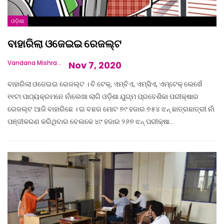
ଓଡ଼ିଶା
ବାହାରିଲା ଓଜେଇଇ ରେଜଲ୍ଟ
Vandana Mishra
Nov 7, 2020
ବାହାରିଲା ଓଜେଇଇ ରେଜଲ୍ଟ । ବି.ଟେକ୍‌, ଏମ୍‌ବିଏ, ଏମ୍‌ସିଏ, ଏମ୍‌ଟେକ୍ ଲେଖେଁ
୧୧ଟା ପାଠ୍ୟକ୍ରମନେ ନାଁଲେଖା ଲାଗି ଓଡ଼ିଶା ଯୁଗ୍ମ ପ୍ରବେଶିକା ପରୀକ୍ଷାର
ରେଜଲ୍ଟ ଆଜି ବାହାରିଛେ । ଇ ବଛର ମୋଟ ୭୯ ହଜାର ୭୫୪ ଝନ୍ ଛାତ୍ରଛାତ୍ରୀ ନାଁ
ପଞ୍ଜୀକରଣ କରିଥିବାର ବେଲକେ ୪୯ ହଜାର ୨୬୭ ଝନ୍ ପରୀକ୍ଷା…