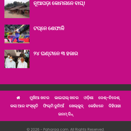
ନୂଆପଡ଼ା କୋମନାନେ ବାଘ୍‌!
ଟପ୍‌ନେ ଶେଫାଳି
୨୪ ଘଣ୍ଟାନେ ୩ ହଜାର
ମୁଖିଆ ଖବର
ଭାଇରାଲ୍ ଖବର
ଓଡ଼ିଶା
ଦେଶ୍‌-ବିଦେଶ୍‌
କଲା ଆର ସଂସ୍କୃତି
ଫିଲ୍ମି ଦୁନିଆଁ
ଖେଲ୍‌କୁଦ୍‌
କେହିଝନେ
ଦିହିପାହା
ଜନମ୍ ଦିନ୍
© 2026 - Paharaa.com. All Rights Reserved.