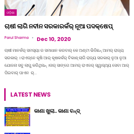
ଓଡ଼ିଶା
ଚାଷୀ ଲାଗି ନବୀନ ସରକାରକଁର୍‌ ନୂଆ ପଦକ୍ଷେପ୍
Parul Sharma
Dec 10, 2020
ଚାଷୀ ମାନକଁର୍‌ ସମସ୍ୟା ର ସମାଧାନ କରବାର୍‌ କେ ଅଣ୍ଟା ଭିଡିଛନ୍‌ ଆମର୍‌ ରାଜ୍ୟ
ସରକାର୍‌ । ରାଏଜ୍‌ନେ କୃଷି ଆର୍‌ କୃଷକକଁର୍‌ ବିକାଶ୍‌ ଲାଗି ରାଜ୍ୟ ସରକାର୍‌ ନୁଆ ନୁଆ
ଯୋଜନା ସବୁ ଲାଗୁ କରିଥିସନ୍‌ ।ତାର୍‌ ସାଙ୍ଗେ ଆମର୍‌ ରାଏଜର୍‌ ସ୍ୱାସ୍ଥ୍ୟ ସେବା ଆର୍‌
ପିଇବାର୍‌ ପାଏନ ‌ ର୍‌…
LATEST NEWS
କାଣା ଖୁଲା.. କାଣା ବନ୍ଦ୍‌