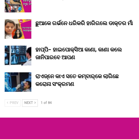
ଛୁଆକେ ଗର୍ଭନେ ଧରିକରି ହାରିଗଲେ ଡାକ୍ତର ମାଁ
ହାପ୍ପି- ହାଇପୋକ୍ସିଆ କାଣା, କାଣା କଲେ
ଜାନିପାରବେ ଆପଣ
ରାଏଜ୍‌ନେ କାଏ ସତେ କମ୍‌ବାର୍‌କେ ଲାଗିଛେ
କରୋନା ସଂକ୍ରମଣ
PREV
NEXT
1 of 84