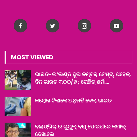
MOST VIEWED
ଭାରତ-ଇଂଲଣ୍ଡ ଦୁଇ ନମ୍ବର୍ ଟେଷ୍ଟ୍‌, ପହେଲା
ଦିନ ଭାରତ ୩୦୦/୬ ; ରୋହିତ୍ ଶର୍ମା…
କରୋନା ଟିକାକେ ଅନୁମତି ଦେଲା ଭାରତ
ବଲାଙ୍ଗିର୍ ର ଗୁଗୁଲ୍ ବୟ୍ ଫେରଥରେ କମାଲ୍
ଦେଖାଲେ