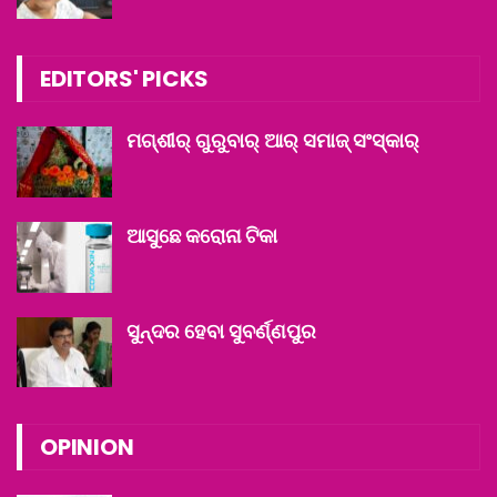
EDITORS' PICKS
ମଗ୍‌ଶୀର୍ ଗୁରୁବାର୍ ଆର୍ ସମାଜ୍ ସଂସ୍କାର୍
ଆସୁଛେ କରୋନା ଟିକା
ସୁନ୍ଦର ହେବା ସୁବର୍ଣ୍ଣପୁର
OPINION