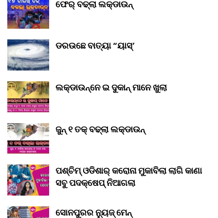
ଫେର୍ ବଢ୍‌ଲା ଲକ୍‌ଡାଉନ୍‌
ଡରଉଛେ ବାତ୍ୟା “ୟାସ୍‌’
ଲକ୍‌ଡାଉନ୍‌ନେ ଇ ଦୁକାନ୍ ମାନେ ଖୁଲା
ଜୁନ୍ ୧ ତକ୍ ବଢ୍‌ଲା ଲକ୍‌ଡାଉନ୍‌
ପଶ୍ଚିମ୍ ଓଡିଶାର୍ କରୋନା ମୁକାବିଲା ଲାଗି କାଣା
ସବୁ ପଦକ୍ଷେପ୍ ନିଆଗଲା
ସୋନପୁରର ନ୍ୟୁଜ୍ ମେନ୍