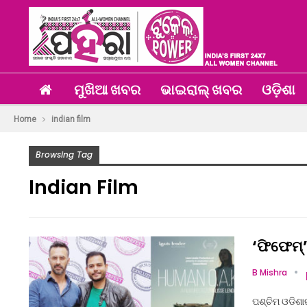
ମୁଖିଆ ଖବର
ଭାଇରାଲ୍ ଖବର
ଓଡ଼ିଶା
Home
indian film
Browsing Tag
Indian Film
‘ଫିଫେମ୍‌
B Mishra
ପଶ୍ଚିମ ଓଡିଶାର