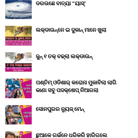
ଡରଉଛେ ବାତ୍ୟା “ୟାସ୍‌’
ଲକ୍‌ଡାଉନ୍‌ନେ ଇ ଦୁକାନ୍ ମାନେ ଖୁଲା
ଜୁନ୍ ୧ ତକ୍ ବଢ୍‌ଲା ଲକ୍‌ଡାଉନ୍‌
ପଶ୍ଚିମ୍ ଓଡିଶାର୍ କରୋନା ମୁକାବିଲା ଲାଗି
କାଣା ସବୁ ପଦକ୍ଷେପ୍ ନିଆଗଲା
ସୋନପୁରର ନ୍ୟୁଜ୍ ମେନ୍
ଛୁଆକେ ଗର୍ଭନେ ଧରିକରି ହାରିଗଲେ