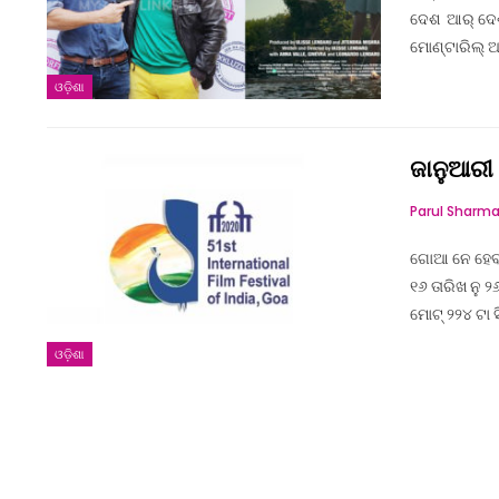
ଦେଶ ଆର୍ ଦେଶ୍ 
ମୋଣ୍ଟାରିଲ୍ ଆ
ଓଡ଼ିଶା
ଜାନୁଆରୀ 
Parul Sharm
ଗୋଆ ନେ ହେବାର
୧୬ ତାରିଖ ନୁ ୨୬
ମୋଟ୍ ୨୨୪ ଟା 
ଓଡ଼ିଶା