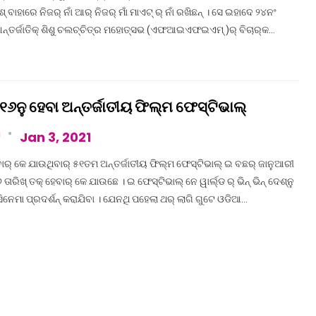
ବାହାରେ ନିଜର୍ ନାଁ ଆର୍ ନିଜର୍ ମାଁ ମାଏଟ୍ ର୍ ନାଁ ରଖିଛନ୍ । ସେ ଇହାଦେ ୨୪ନଂ
ନ୍ତର୍ଜାତିକ୍ ଶିଶୁ ଚଲଚ୍ଚିତ୍ର ମହୋତ୍ସଭ (ଏଫଆଇଏଫଇଏମ୍ )ର୍ ବିଚାର୍‌କ…
୧୬ନୁ ହେବା ଅନ୍ତର୍ଜାତୀୟ ଫିଲ୍ମ ଫେସ୍ଟିଭାଲ୍
a
Jan 3, 2021
୍ କେ ଯାଉଥିବାର୍ ୫୧ତମ ଅନ୍ତର୍ଜାତୀୟ ଫିଲ୍ମ ଫେସ୍ଟିଭାଲ୍ ଇ ବଛର୍ ଜାନୁଆରୀ
 ତାରିଖ୍ ତକ୍ ହେବାର୍ କେ ଯାଉଛେ । ଇ ଫେସ୍ଟିଭାଲ୍ ନେ ୱାର୍ଲ୍ଡ ର୍ ଭିନ୍ ଭିନ୍ ଦେଶ୍‌ନୁ
ସିନେମା ପ୍ରଦର୍ଶନ୍ କରାଯିବା । ଯେନଥି ପହେଲା ଥର୍ ଲାଗି ଗୁଟେ ଓଡିଆ…