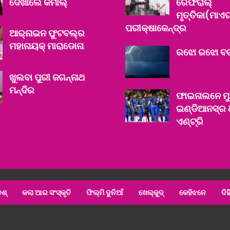
ଦେଖାଲେ କମାଲ୍‌
ରେଫରାଲ୍‌
ମୃତ୍ତିକା(ମାଏଟ୍
ପରୀକ୍ଷାକେନ୍ଦ୍ର
ଆର୍‌ନାଇନ ଫୁଟବଲ୍‌ର
ମହାନାୟକ୍‌ ମାରାଡୋନା
ରଝୋ ରଝୋ ବ
ଖୁଲବା ପୁରୀ ଜଗନ୍ନାଥ
ମନ୍ଦିର
ଫାଇନାଲନେ ମୁ
ଇଣ୍ଡିଆନସ୍‌ର
ଏଣ୍ଟ୍ରି
ଶ୍‌
କଲା ଆର ସଂସ୍କୃତି
ଫିଲ୍ମି ଦୁନିଆଁ
ଖେଲ୍‌କୁଦ୍‌
କେହିଝନେ
ଦିହ