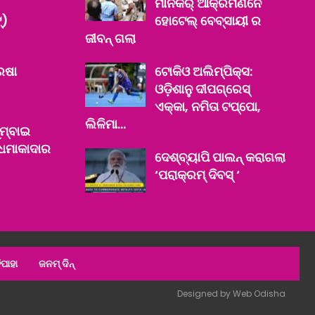
ମାନକଁର୍ ଆକ୍ରମଣନେ
‌)
ହୋଟେଲ୍ ବେବ୍‌ସାୟୀ ର
ଜୀବନ୍ ଗଲା
ରଷା
ଟୋକିଓ ଅଲିମ୍ପିକ୍ସ:
ଓଡ଼ିଶାନୁ ଦୀପଗ୍ରେସ୍
ଏକ୍କା, ନମିତା ଟପ୍ପୋ,
ଲିଳିମା…
ମ୍ବାଇ
 ଧମାକାଦାର
ଦେଶ୍‌ବ୍ୟାପି ପାଲନ୍ କରାଗଲା
‘ପରାକ୍ରମ୍ ଦିବସ୍ ‘
ିପାହା
ଜନମ୍ ଦିନ୍
Designed by
Web Odisha