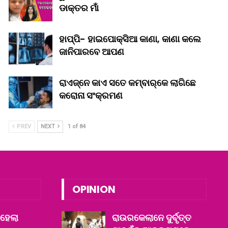
ଡାକ୍ତର ମାଁ
ହାପ୍ପି- ହାଇପୋକ୍ସିଆ କାଣା, କାଣା କଲେ
ଜାନିପାରବେ ଆପଣ
ରାଏଜ୍‌ନେ କାଏ ସତେ କମ୍‌ବାର୍‌କେ ଲାଗିଛେ
କରୋନା ସଂକ୍ରମଣ
PREV
NEXT
1 of 84
OPINION
 ହେଲା
ରାଉରକେଲାନେ ଦୁର୍ବୃତ୍ତ