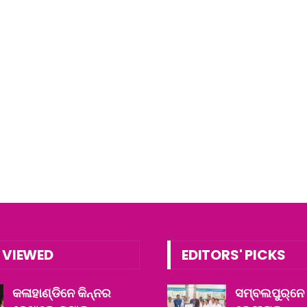
 VIEWED
EDITORS' PICKS
କଳାହାଣ୍ଡିନେ କିନ୍ନର
ସମ୍ବଲପୁର୍‌ନେ