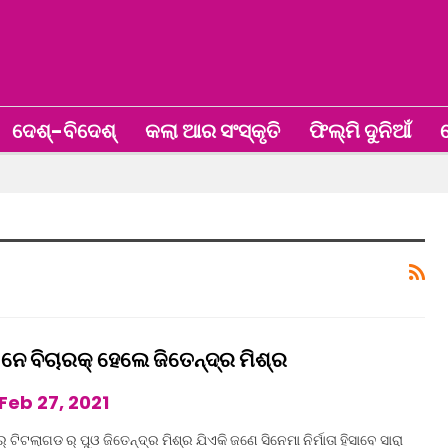
ଦେଶ୍‌-ବିଦେଶ୍‌
କଲା ଆର ସଂସ୍କୃତି
ଫିଲ୍ମି ଦୁନିଆଁ
ଖ
’ନେ ବିଚାରକ୍ ହେଲେ ଜିତେନ୍ଦ୍ର ମିଶ୍ର
Feb 27, 2021
୍ ଟିଟଲାଗଡ ର୍ ପୁଓ ଜିତେନ୍ଦ୍ର ମିଶ୍ର ଯିଏକି ଜଣେ ସିନେମା ନିର୍ମାତା ହିସାବେ ସାରା