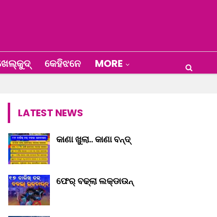
େଲ୍‌କୁଦ୍‌
କେହିଝନେ
MORE
LATEST NEWS
କାଣା ଖୁଲା.. କାଣା ବନ୍ଦ୍‌
ଫେର୍ ବଢ୍‌ଲା ଲକ୍‌ଡାଉନ୍‌