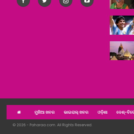
ମୁଖିଆ ଖବର
ଭାଇରାଲ୍ ଖବର
ଓଡ଼ିଶା
ଦେଶ୍‌-ବିଦେ
© 2026 - Paharaa.com. All Rights Reserved.