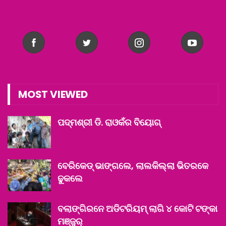
MOST VIEWED
ପଦ୍ମଶ୍ରୀ ଡି. ରାଓକଁର ବିୟୋଗ୍‌
ବେରିକେଡ୍ ଭାଙ୍ଗଲେ, ଲାଲକିଲ୍ଲା ଭିତରକେ
ଢୁକଲେ
ବଲାଙ୍ଗିରନେ ଅଡିଟରିୟମ୍ ଲାଗି ୪ କୋଟି ଟଙ୍କା
ମଞ୍ଜୁର୍‌