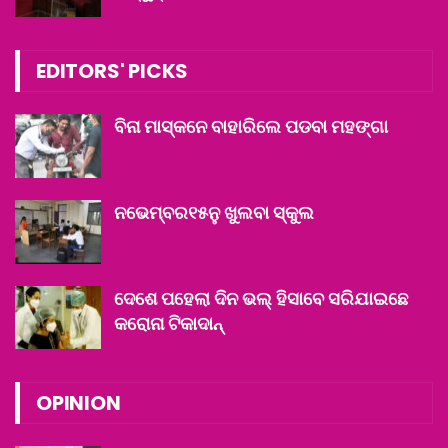
EDITORS' PICKS
ବିନା ମାସ୍କନେ ବାହାରିଲେ ପଡବା ମହଙ୍ଗା
ନଭେମ୍ବର୧୫ନୁ ଖୁଲବା ସ୍କୁଲ
ଦେଶେ ପହେଲା ଦିନ ଭଲ୍ ହିସାବେ ସରିଯାଇଛେ
କରୋନା ଟିକାଦାନ୍
OPINION