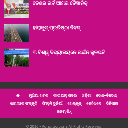
ଦେଶର ଗର୍ବ ଆମର ବୈଜ୍ଞାନିକ୍‌
ହୀରାକୁଦ୍ ପ୍ରତିଷ୍ଠା ଦିବସ୍‌
୩ ବିଶ୍ୱ ବିଦ୍ୟାଳୟନେ ନାଇଁନ କୁଳପତି
ମୁଖିଆ ଖବର
ଭାଇରାଲ୍ ଖବର
ଓଡ଼ିଶା
ଦେଶ୍‌-ବିଦେଶ୍‌
କଲା ଆର ସଂସ୍କୃତି
ଫିଲ୍ମି ଦୁନିଆଁ
ଖେଲ୍‌କୁଦ୍‌
କେହିଝନେ
ଦିହିପାହା
ଜନମ୍ ଦିନ୍
© 2026 - Paharaa.com. All Rights Reserved.