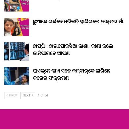
ଛୁଆକେ ଗର୍ଭନେ ଧରିକରି ହାରିଗଲେ ଡାକ୍ତର ମାଁ
ହାପ୍ପି- ହାଇପୋକ୍ସିଆ କାଣା, କାଣା କଲେ
ଜାନିପାରବେ ଆପଣ
ରାଏଜ୍‌ନେ କାଏ ସତେ କମ୍‌ବାର୍‌କେ ଲାଗିଛେ
କରୋନା ସଂକ୍ରମଣ
PREV
NEXT
1 of 84