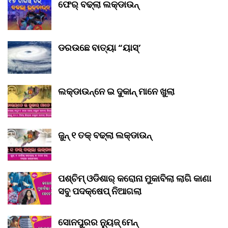
ଫେର୍ ବଢ୍‌ଲା ଲକ୍‌ଡାଉନ୍‌
ଡରଉଛେ ବାତ୍ୟା “ୟାସ୍‌’
ଲକ୍‌ଡାଉନ୍‌ନେ ଇ ଦୁକାନ୍ ମାନେ ଖୁଲା
ଜୁନ୍ ୧ ତକ୍ ବଢ୍‌ଲା ଲକ୍‌ଡାଉନ୍‌
ପଶ୍ଚିମ୍ ଓଡିଶାର୍ କରୋନା ମୁକାବିଲା ଲାଗି କାଣା
ସବୁ ପଦକ୍ଷେପ୍ ନିଆଗଲା
ସୋନପୁରର ନ୍ୟୁଜ୍ ମେନ୍