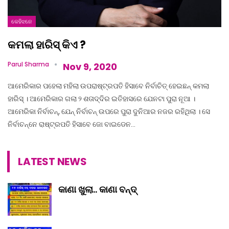
କେହିଝନେ
କମଲା ହାରିସ୍ କିଏ ?
Parul Sharma
Nov 9, 2020
ଆମେରିକାର ପହେଲା ମହିଲା ଉପରାଷ୍ଟ୍ରପତି ହିସାବେ ନିର୍ବାଚିତ୍ ହେଇଛନ୍ କମଲା
ହାରିସ୍ । ଆମେରିକାର ଗଲା ୨ ଶତାଦ୍ଦିର ଇତିହାସରେ ଯେନଟା ପୁରା ନୂଆ ।
ଆମେରିକା ନିର୍ବାଚନ୍, ଯେନ୍ ନିର୍ବାଚନ୍ ଉପରେ ପୁରା ଦୁନିଆର ନଜର ରହିଥିଲା । ସେ
ନିର୍ବାଚନ୍ନେ ରାଷ୍ଟ୍ରପତି ହିସାବେ ଜୋ ବାଇଡେନ…
LATEST NEWS
କାଣା ଖୁଲା.. କାଣା ବନ୍ଦ୍‌