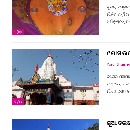
ଖୁଲଲା ସମ୍ବଲପ
ମାଁକଁର ମନ୍ଦିର 
ଧର୍ମାନୁଷ୍ଠାନ୍
ଓଡ଼ିଶା
୯ ମାସ ଉତ
Parul Sharm
କରୋନା ମହାମାରି
ସମ୍ବଲପୁର ର ଅଧ
ମାଁ କେ ଦର୍ଶନ 
ଓଡ଼ିଶା
ନୂଆ ବରଷ 