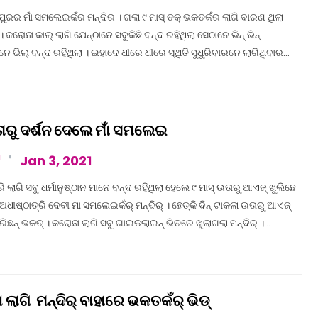
ୁରର ମାଁ ସମଲେଇକଁର ମନ୍ଦିର । ଗଲା ୯ ମାସ୍ ତକ୍ ଭକତକଁର ଲାଗି ବାରଣ ଥିଲା
। କରୋନା କାଲ୍ ଲାଗି ଯେନ୍‌ଠାନେ ସବୁକିଛି ବନ୍ଦ ରହିଥିଲା ସେଠାନେ ଭିନ୍ ଭିନ୍
 ମାନେ ଭିଲ୍ ବନ୍ଦ ରହିଥିଲା । ଇହାଦେ ଧୀରେ ଧୀରେ ସ୍ଥିତି ସୁଧୁରିବାରନେ ଲାଗିଥିବାର…
ାରୁ ଦର୍ଶନ ଦେଲେ ମାଁ ସମଲେଇ
a
Jan 3, 2021
 ଲାଗି ସବୁ ଧର୍ମାନୁଷ୍ଠାନ ମାନେ ବନ୍ଦ ରହିଥିଲା ହେଲେ ୯ ମାସ୍ ଉତାରୁ ଆଏଜ୍ ଖୁଲିଛେ
ୀଷ୍ଠାତ୍ରି ଦେବୀ ମା ସମଲେଇକଁର୍ ମନ୍ଦିର୍ । ହେତ୍‌କି ଦିନ୍ ଟାକଲା ଉତାରୁ ଆଏଜ୍
କରିଛନ୍ ଭକତ୍ । କରୋନା ଲାଗି ସବୁ ଗାଇଡଲାଇନ୍ ଭିତରେ ଖୁଲାଗଲା ମନ୍ଦିର୍ ।…
ଲାଗି ମନ୍ଦିର୍ ବାହାରେ ଭକତକଁର୍ ଭିଡ୍