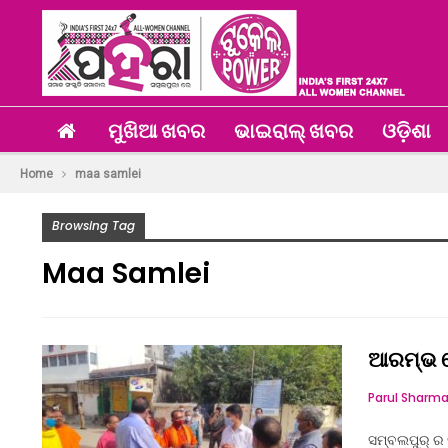
ମୁଖିଆ ଖବର
ଭାଇରାଲ୍ ଖବର
ଓଡ଼ିଶା
Home
maa samlei
Browsing Tag
Maa Samlei
ଆରମ୍ଭ ହେ
Parul Sharm
ସମ୍ବଲପୁର୍ ର 