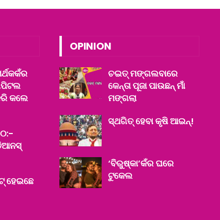
OPINION
ର୍ଥକକଁର
ଚଇତ୍ ମଙ୍ଗଲବାରେ
ୟାପିଟଲ
କେନ୍ତା ପୂଜା ପାଉଛନ୍ ମାଁ
ରି କଲେ
ମଙ୍ଗଲା
ସ୍ଥଗିତ୍ ହେବା କୃଷି ଆଇନ୍‌!
୦:-
ଡିଆନସ୍‌
‘ବିରୁଷ୍କା’କଁର ଘରେ
ଟୁକେଲ
ଟ୍ ହେଇଛେ