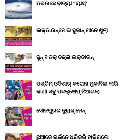
ଡରଉଛେ ବାତ୍ୟା “ୟାସ୍‌’
ଲକ୍‌ଡାଉନ୍‌ନେ ଇ ଦୁକାନ୍ ମାନେ ଖୁଲା
ଜୁନ୍ ୧ ତକ୍ ବଢ୍‌ଲା ଲକ୍‌ଡାଉନ୍‌
ପଶ୍ଚିମ୍ ଓଡିଶାର୍ କରୋନା ମୁକାବିଲା ଲାଗି
କାଣା ସବୁ ପଦକ୍ଷେପ୍ ନିଆଗଲା
ସୋନପୁରର ନ୍ୟୁଜ୍ ମେନ୍
ଛୁଆକେ ଗର୍ଭନେ ଧରିକରି ହାରିଗଲେ