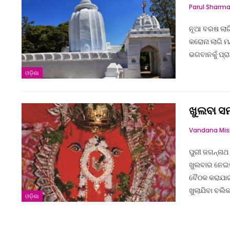
Parul Sharm
ନୂଆ ବରଷ ଲାଗି
କରୋନା ଲାଗି ମନ
ଭଗବାନକୁଁ ପ୍ରା
ଓଡ଼ିଶା
ଖୁଲବା ସ
ପୁରୀ ଜଗନ୍ନା
ଖୁଲବାର ନେଇକର
ବୈଠକ କରାଯାଇ
ଖୁଲାଯିବା ବଲି
ଓଡ଼ିଶା