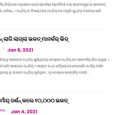
କଁର୍ ନିର୍ଦ୍ଦେଶ ଅନୁସାରେ ଉଚ୍ଚସ୍ତରୀୟ ପ୍ରତିନିଧୀ ଦଲ୍ ସମ୍ବଲପୁର୍ ର୍ ସମଲେଇ
ଶନ୍ କରିଛନ୍ । ମନ୍ଦିର୍ ର ବିକାଶ୍ ଆର୍ ମନ୍ଦିର୍ କେ ଆହୁରି ସୁନ୍ଦର୍ ବନାବାର୍ ଲାଗି
ଶନ୍ ଲାଗି ଲାଗ୍‌ଲା ଭକତ୍ ମାନକଁର୍ ଭିଡ୍
a
Jan 6, 2021
ିଖ୍ ନୁ ସମଲେଇ ମନ୍ଦିର୍ ଖୁଲିଥିବାର୍ ବେଲ୍‌କେ ମନ୍ଦିର୍ ନେ ଭକତକଁର୍ ଭିଡ ଜମୁଛେ ।
 ଲାଗି ସମଲେଇ ମନ୍ଦିର୍ ୯ ମାସ୍‌ଟେ ବନ୍ଦ ରହିଥିଲା ସେ ନେଇକରି ମା କଁର୍ ଦର୍ଶନ
ବାର୍ ନୁ ଇହାଦେ ମନ୍ଦିର୍ ଖୁଲିଥିବାର୍‌୍ ବେଲ୍‌କେ ଭକତ୍‌କଁର୍ ଗହଲି…
ଁର୍ ଦର୍ଶନ୍ କଲେ ୧୦,୦୦୦ ଭକତ୍‌
Vandana Mishra
Jan 4, 2021