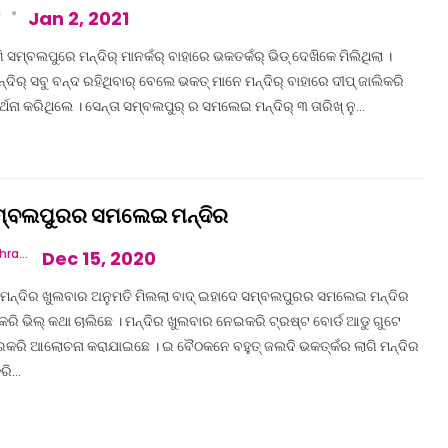
a
Jan 2, 2021
 ସମ୍ବଲପୁରେ ମନ୍ଦିର୍ ମାନକଁର୍ ବାହାରେ ଭକତକଁର୍ ଭିଡ୍ ଦେଖିକେ ମିଲିଥିଲା ।
୍ଦିର୍ ସବୁ ବନ୍ଦ ରହିଥିବାର୍ ବେଲେ ଭକତ୍ ମାନେ ମନ୍ଦିର୍ ବାହାରେ ଦୀପ୍ ଜାଲିକରି
ର୍ଥନା କରିଥିଲେ । ସେନ୍ତା ସମ୍ବଲପୁର୍ ର ସମଲେଇ ମନ୍ଦିର୍ ୩ ତାରିଖ୍ ନୁ…
ମ୍ବଲପୁରର ସମଲେଇ ମନ୍ଦିର
Vandana Mishra
Dec 15, 2020
ଥ ମନ୍ଦିର ଖୁଲବାର ଅନୁମତି ମିଲଲା ବାଦ୍ ଇହାଦେ ସମ୍ବଲପୁରର ସମଲେଇ ମନ୍ଦିର
ି ଭିଲ୍ କଥା ଚାଲିଛେ । ମନ୍ଦିର ଖୁଲବାର ନେଇକରି ଟ୍ରଷ୍ଟ ବୋର୍ଡ ଆଡୁ ଗୁଟେ
କରି ଆଲୋଚନା କରାଯାଇଛେ । ଇ ବୈଠକନେ ବହୁତ୍ ଜଲଦି ଭକତ୍‌କଁର ଲାଗି ମନ୍ଦିର
କରି…