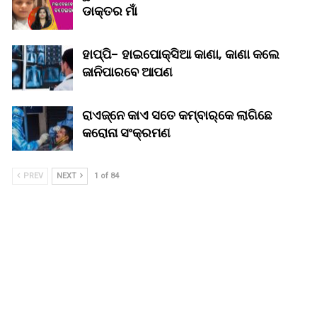
ଡାକ୍ତର ମାଁ
ହାପ୍ପି- ହାଇପୋକ୍ସିଆ କାଣା, କାଣା କଲେ
ଜାନିପାରବେ ଆପଣ
ରାଏଜ୍‌ନେ କାଏ ସତେ କମ୍‌ବାର୍‌କେ ଲାଗିଛେ
କରୋନା ସଂକ୍ରମଣ
PREV
NEXT
1 of 84