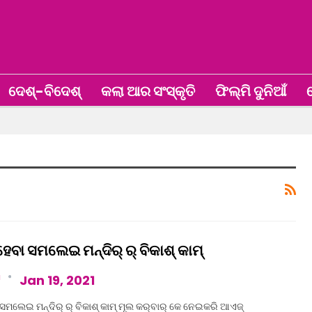
ଦେଶ୍‌-ବିଦେଶ୍‌
କଲା ଆର ସଂସ୍କୃତି
ଫିଲ୍ମି ଦୁନିଆଁ
ଖ
ବା ସମଲେଇ ମନ୍ଦିର୍ ର୍ ବିକାଶ୍ କାମ୍
a
Jan 19, 2021
ସମଲେଇ ମନ୍ଦିର୍ ର୍ ବିକାଶ୍ କାମ୍ ମୂଲ କର୍‌ବାର୍ କେ ନେଇକରି ଆଏଜ୍