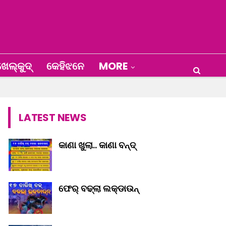
େଲ୍‌କୁଦ୍‌
କେହିଝନେ
MORE
LATEST NEWS
କାଣା ଖୁଲା.. କାଣା ବନ୍ଦ୍‌
ଫେର୍ ବଢ୍‌ଲା ଲକ୍‌ଡାଉନ୍‌