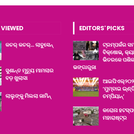
 VIEWED
EDITORS' PICKS
କଚର୍ କଚର୍‌… ଲାବୁସେନ୍
ଟ୍ରମ୍ପକଁର ସମ
ବିକ୍ଷୋଭ୍‌, କ୍
ଭିତରକେ ପଶିକ
ଭଙ୍ଗାରୁଜା
ସୁଶାନ୍ତ ମୃତ୍ୟୁ ମାମଲାର
ବଡ଼ ଖୁଲାସା
ଆଇପିଏଲ୍‌୨୦୨
‘ମୁମ୍ବାଇ ଇ୍‌ଣ୍
ଲାଲୁଙ୍କୁ ମିଲଲା ଜାମିନ୍‌
ଚମ୍ପିୟାନ୍‌’
କରୋନା ହଟସ୍ପ
ମହାରାଷ୍ଟ୍ର