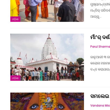
ମୁଖ୍ୟମନ୍ତ୍ରୀ
ମନ୍ଦିର୍ ପରିଦର୍
ଆଗ୍‌ରୁ…
ଓଡ଼ିଶା
ମାଁ’ର୍ ଦର୍
Parul Sharm
ଜାନୁଆରୀ ୩ ତାର
କରୋନା ମହାମାରୀ
ବନ୍ଦ କରାଯାଇଥି
ଓଡ଼ିଶା
ସମଲେଇ ମା