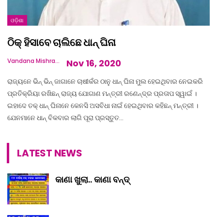
ଓଡ଼ିଶା
ଠିକ୍ ହିସାବେ ଚାଲିଛେ ଧାନ୍ ଘିନା
Vandana Mishra
Nov 16, 2020
ରାଜ୍ୟନେ ଭିନ୍ ଭିନ୍ ଜାଗାନେ ଚାଷୀକଁର ଠାନୁ ଧାନ୍ ଘିନା ମୁଲ ହେଇଥିବାର ନେଇକରି
ପ୍ରତିକ୍ରିୟା ରଖିଛନ୍ ରାଜ୍ୟ ଯୋଗାଣ ମନ୍ତ୍ରୀ ରଣେନ୍ଦ୍ର ପ୍ରତାପ ସ୍ୱାଇଁ ।
ଇହାଦେ ତକ୍ ଧାନ୍ ଘିନାନେ କେନସି ଅସବିଧା ନାଇଁ ହେଇଥିବାର କହିଛନ୍ ମନ୍ତ୍ରୀ ।
ଯେନମାନେ ଧାନ୍ ବିକବାର ଲାଗି ପୂରା ପ୍ରସ୍ତୁତ…
LATEST NEWS
କାଣା ଖୁଲା.. କାଣା ବନ୍ଦ୍‌