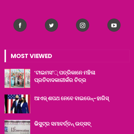
MOST VIEWED
‘ଟାଇମସ’୍ ପତ୍ରିକାନେ ମହିଳା
ପ୍ରତିବାଦକାରୀକଁର ଚିତ୍ର
ଆଏଜ୍ ଶପଥ ନେବେ ବାଇଡେନ୍‌-ହାରିସ୍‌
ଭିସୁଟ୍‌ର ସମାବର୍ତ୍ତନ୍ ଉତ୍ସବ୍‌