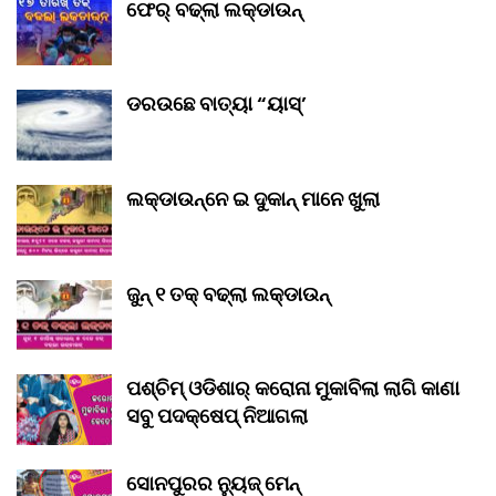
ଫେର୍ ବଢ୍‌ଲା ଲକ୍‌ଡାଉନ୍‌
ଡରଉଛେ ବାତ୍ୟା “ୟାସ୍‌’
ଲକ୍‌ଡାଉନ୍‌ନେ ଇ ଦୁକାନ୍ ମାନେ ଖୁଲା
ଜୁନ୍ ୧ ତକ୍ ବଢ୍‌ଲା ଲକ୍‌ଡାଉନ୍‌
ପଶ୍ଚିମ୍ ଓଡିଶାର୍ କରୋନା ମୁକାବିଲା ଲାଗି କାଣା
ସବୁ ପଦକ୍ଷେପ୍ ନିଆଗଲା
ସୋନପୁରର ନ୍ୟୁଜ୍ ମେନ୍