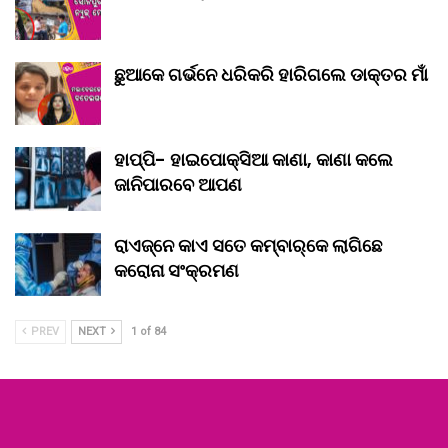
ଛୁଆକେ ଗର୍ଭନେ ଧରିକରି ହାରିଗଲେ ଡାକ୍ତର ମାଁ
ହାପ୍ପି- ହାଇପୋକ୍ସିଆ କାଣା, କାଣା କଲେ
ଜାନିପାରବେ ଆପଣ
ରାଏଜ୍‌ନେ କାଏ ସତେ କମ୍‌ବାର୍‌କେ ଲାଗିଛେ
କରୋନା ସଂକ୍ରମଣ
PREV
NEXT
1 of 84