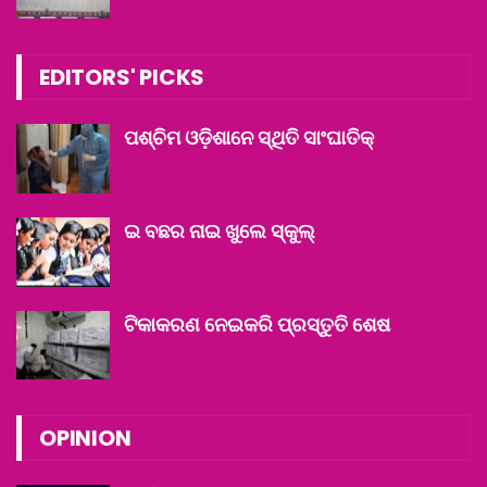
EDITORS' PICKS
ପଶ୍ଚିମ ଓଡ଼ିଶାନେ ସ୍ଥିତି ସାଂଘାତିକ୍
ଇ ବଛର ନାଇ ଖୁଲେ ସ୍କୁଲ୍‌
ଟିକାକରଣ ନେଇକରି ପ୍ରସ୍ତୁତି ଶେଷ
OPINION