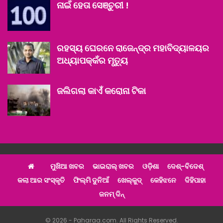
ନାଇଁ ହେତା ସେଞ୍ଚୁରୀ !
ରହସ୍ୟ ଘେରନେ ରାଜେନ୍ଦ୍ର ମହାବିଦ୍ୟାଳୟର
ଅଧ୍ୟାପକ୍‌କଁର ମୃତ୍ୟୁ
ଜଲିଗଲା କାଏଁ କରୋନା ଟିକା
ମୁଖିଆ ଖବର
ଭାଇରାଲ୍ ଖବର
ଓଡ଼ିଶା
ଦେଶ୍‌-ବିଦେଶ୍‌
କଲା ଆର ସଂସ୍କୃତି
ଫିଲ୍ମି ଦୁନିଆଁ
ଖେଲ୍‌କୁଦ୍‌
କେହିଝନେ
ଦିହିପାହା
ଜନମ୍ ଦିନ୍
© 2026 - Paharaa.com. All Rights Reserved.