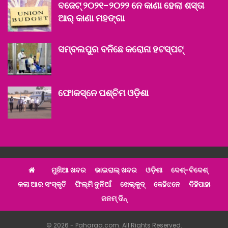
ବଜେଟ୍ ୨୦୨୧-୨୦୨୨ ନେ କାଣା ହେଲା ଶସ୍ତା
ଆର୍ କାଣା ମହଙ୍ଗା
ସମ୍ବଲପୁର ବନିଛେ କରୋନା ହଟସ୍ପଟ୍‌
ଫୋକସ୍‌ନେ ପଶ୍ଚିମ ଓଡ଼ିଶା
ମୁଖିଆ ଖବର
ଭାଇରାଲ୍ ଖବର
ଓଡ଼ିଶା
ଦେଶ୍‌-ବିଦେଶ୍‌
କଲା ଆର ସଂସ୍କୃତି
ଫିଲ୍ମି ଦୁନିଆଁ
ଖେଲ୍‌କୁଦ୍‌
କେହିଝନେ
ଦିହିପାହା
ଜନମ୍ ଦିନ୍
© 2026 - Paharaa.com. All Rights Reserved.