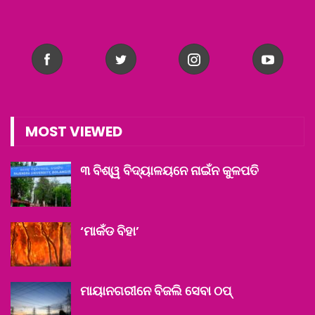
MOST VIEWED
୩ ବିଶ୍ୱ ବିଦ୍ୟାଳୟନେ ନାଇଁନ କୁଳପତି
‘ମାକଁଡ ବିହା’
ମାୟାନଗରୀନେ ବିଜଲି ସେବା ଠପ୍‌