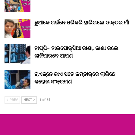
ଛୁଆକେ ଗର୍ଭନେ ଧରିକରି ହାରିଗଲେ ଡାକ୍ତର ମାଁ
ହାପ୍ପି- ହାଇପୋକ୍ସିଆ କାଣା, କାଣା କଲେ
ଜାନିପାରବେ ଆପଣ
ରାଏଜ୍‌ନେ କାଏ ସତେ କମ୍‌ବାର୍‌କେ ଲାଗିଛେ
କରୋନା ସଂକ୍ରମଣ
PREV
NEXT
1 of 84