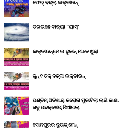
ଫେର୍ ବଢ୍‌ଲା ଲକ୍‌ଡାଉନ୍‌
ଡରଉଛେ ବାତ୍ୟା “ୟାସ୍‌’
ଲକ୍‌ଡାଉନ୍‌ନେ ଇ ଦୁକାନ୍ ମାନେ ଖୁଲା
ଜୁନ୍ ୧ ତକ୍ ବଢ୍‌ଲା ଲକ୍‌ଡାଉନ୍‌
ପଶ୍ଚିମ୍ ଓଡିଶାର୍ କରୋନା ମୁକାବିଲା ଲାଗି କାଣା
ସବୁ ପଦକ୍ଷେପ୍ ନିଆଗଲା
ସୋନପୁରର ନ୍ୟୁଜ୍ ମେନ୍