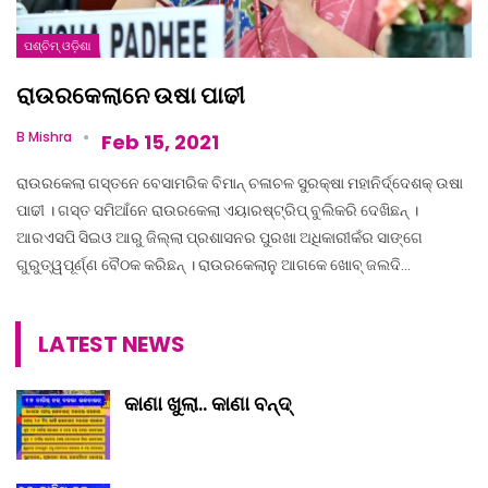
ପଶ୍ଚିମ୍ ଓଡ଼ିଶା
ରାଉରକେଲାନେ ଉଷା ପାଢୀ
B Mishra
Feb 15, 2021
ରାଉରକେଲା ଗସ୍ତନେ ବେସାମରିକ ବିମାନ୍ ଚଳାଚଳ ସୁରକ୍ଷା ମହାନିର୍ଦ୍ଦେଶକ୍ ଉଷା
ପାଢୀ । ଗସ୍ତ ସମିଆଁନେ ରାଉରକେଲା ଏୟାରଷ୍ଟ୍ରିପ୍ ବୁଲିକରି ଦେଖିଛନ୍ ।
ଆରଏସପି ସିଇଓ ଆରୁ ଜିଲ୍ଲା ପ୍ରଶାସନର ପୁରଖା ଅଧିକାରୀକଁର ସାଙ୍ଗେ
ଗୁରୁତ୍ୱପୂର୍ଣ୍ଣ ବୈଠକ କରିଛନ୍ । ରାଉରକେଲାନୁ ଆଗକେ ଖୋବ୍ ଜଲଦି…
LATEST NEWS
କାଣା ଖୁଲା.. କାଣା ବନ୍ଦ୍‌