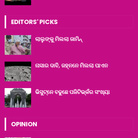
EDITORS' PICKS
ଲାଲୁଙ୍କୁ ମିଲଲା ଜାମିନ୍‌
ନାସାର ଦାବି, ଜହ୍ନନେ ମିଲଲା ପାଏନ
ଭିସୁଟ୍‌ନେ ବଢୁଛେ ପଜିଟିଭ୍‌କଁର ସଂଖ୍ୟା
OPINION