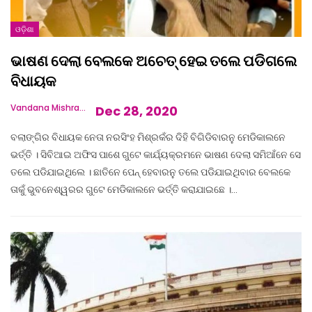
ଓଡ଼ିଶା
ଭାଷଣ ଦେଲା ବେଲକେ ଅଚେତ୍ ହେଇ ତଲେ ପଡିଗଲେ
ବିଧାୟକ
Vandana Mishra
Dec 28, 2020
ବଲାଙ୍ଗିର ବିଧାୟକ ନେତା ନରସିଂହ ମିଶ୍ରକଁର ଦିହି ବିଗିଡିବାରନୁ ମେଡିକାଲନେ
ଭର୍ତ୍ତି । ସିବିଆଇ ଅଫିସ ପାଶେ ଗୁଟେ କାର୍ଯ୍ୟକ୍ରମନେ ଭାଷଣ ଦେଲା ସମିଆଁନେ ସେ
ତଲେ ପଡିଯାଇଥିଲେ । ଛାତିନେ ପେନ୍ ହେବାରନୁ ତଲେ ପଡିଯାଇଥିବାର ବେଲକେ
ତାକୁଁ ଭୁବନେଶ୍ୱରର ଗୁଟେ ମେଡିକାଲନେ ଭର୍ତ୍ତି କରାଯାଇଛେ ।…