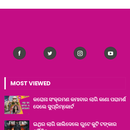
MOST VIEWED
କରୋନା ସଂକ୍ରମଣ କମାବାର ଲାଗି କାଣା ପରାମର୍ଶ
ଦେଲେ ସୁପ୍ରିମ୍‌କୋର୍ଟ
ଇଥିର ଲାଗି ଜାଲିଦେଲେ ଗୁଟେ କୁଟି ଟଙ୍କାର