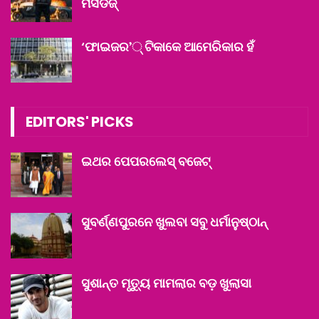
ମର୍ସିଡିଜ୍‌
‘ଫାଇଜର’୍ ଟିକାକେ ଆମେରିକାର ହଁ
EDITORS' PICKS
ଇଥର ପେପରଲେସ୍ ବଜେଟ୍
ସୁବର୍ଣ୍ଣପୁରନେ ଖୁଲବା ସବୁ ଧର୍ମାନୁଷ୍ଠାନ୍‌
ସୁଶାନ୍ତ ମୃତ୍ୟୁ ମାମଲାର ବଡ଼ ଖୁଲାସା