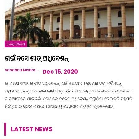
ଦେଶ୍‌-ବିଦେଶ୍‌
ନାଇଁ ବସେ ଶୀତ୍ ଅଧିବେଶନ୍
Vandana Mishra
Dec 15, 2020
ଇ ବରଷ୍ ସଂସଦର ଶୀତ ଅଧିବେଶନ୍ ନାଇଁ କରାଯାଏ । କରୋନା ଡର୍ ଲାଗି ଶୀତ୍
ଅଧିବେଶନ୍ ବନ୍ଦ କରବାର ଲାଗି ନିଷ୍ପତ୍ତି ନିଆଯାଇଥିବା ନେଇକରି ଜନାପଡିଛେ ।
ଜାନୁଆରୀନେ ଯାଇକରି ଏକାଥରେ ବଜେଟ୍ ଅଧିବେଶନ୍ କରାଯିବା ନେଇକରି ସହମତି
ମିଲିଥିବାର ସୂଚନା ରହିଛେ । ସଂସଦୀୟ ବ୍ୟାପାର ମନ୍ତ୍ରୀ ପ୍ରହଲ୍ଲାଦ…
LATEST NEWS