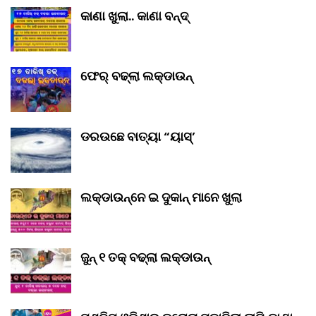
କାଣା ଖୁଲା.. କାଣା ବନ୍ଦ୍‌
ଫେର୍ ବଢ୍‌ଲା ଲକ୍‌ଡାଉନ୍‌
ଡରଉଛେ ବାତ୍ୟା “ୟାସ୍‌’
ଲକ୍‌ଡାଉନ୍‌ନେ ଇ ଦୁକାନ୍ ମାନେ ଖୁଲା
ଜୁନ୍ ୧ ତକ୍ ବଢ୍‌ଲା ଲକ୍‌ଡାଉନ୍‌