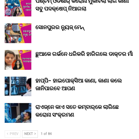
ପଶ୍ଚିମ୍ ଓଡିଶାର୍ କରୋନା ମୁକାବିଲା ଲାଗି କାଣା
ସବୁ ପଦକ୍ଷେପ୍ ନିଆଗଲା
ସୋନପୁରର ନ୍ୟୁଜ୍ ମେନ୍
ଛୁଆକେ ଗର୍ଭନେ ଧରିକରି ହାରିଗଲେ ଡାକ୍ତର ମାଁ
ହାପ୍ପି- ହାଇପୋକ୍ସିଆ କାଣା, କାଣା କଲେ
ଜାନିପାରବେ ଆପଣ
ରାଏଜ୍‌ନେ କାଏ ସତେ କମ୍‌ବାର୍‌କେ ଲାଗିଛେ
କରୋନା ସଂକ୍ରମଣ
PREV
NEXT
1 of 84