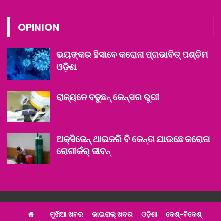
OPINION
ଭୟଙ୍କର ହିସାବେ କରୋନା ପ୍ରଭାବିତ୍ ପଶ୍ଚିମ
ଓଡ଼ିଶା
ରାଜ୍ୟନେ ବଢୁଛନ୍ କେନ୍ସର ରୁଗୀ
ଅକ୍ସିଜେନ୍ ଥାଇକରି ବି କେନ୍ତା ଯାଉଛେ କରୋନା
ରୋଗୀକଁର୍ ଜୀବନ୍
ମୁଖିଆ ଖବର
ଭାଇରାଲ୍ ଖବର
ଓଡ଼ିଶା
ଦେଶ୍‌-ବିଦେଶ୍‌