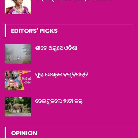
EDITORS' PICKS
ଶୀତେ ଥରୁଛେ ଓଡିଶା
ପୁରା ଦେଶ୍‌କେ ବଡ୍ ବିପତ୍ତି
ବେଲବୁଡଲେ ହାତୀ ଡର୍‌
OPINION