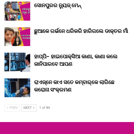
ସୋନପୁରର ନ୍ୟୁଜ୍ ମେନ୍
ଛୁଆକେ ଗର୍ଭନେ ଧରିକରି ହାରିଗଲେ ଡାକ୍ତର ମାଁ
ହାପ୍ପି- ହାଇପୋକ୍ସିଆ କାଣା, କାଣା କଲେ
ଜାନିପାରବେ ଆପଣ
ରାଏଜ୍‌ନେ କାଏ ସତେ କମ୍‌ବାର୍‌କେ ଲାଗିଛେ
କରୋନା ସଂକ୍ରମଣ
PREV
NEXT
1 of 84