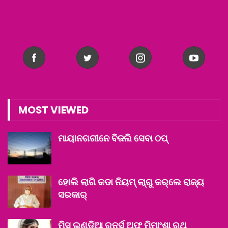
MOST VIEWED
ମାୟାନଗରୀନେ ବିଜଲି ସେବା ଠପ୍‌
ହୋଲି ଲାଗି କଡା ନିୟମ୍ ଲା୍‌ଗୁ କର୍‌ଲେ ରାଜ୍ୟ
ସରକାର୍
ମିସ୍ ଇଣ୍ଡିଆ ରନର୍ସ ଅଫ୍ ମିମାଂଶା ରଥ