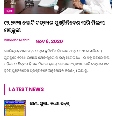
ଓଡ଼ିଶା
୯୨,୭୧୩ କୋଟି ଟଙ୍କାର ପୁଞ୍ଜିନିବେଶ ଲାଗି ମିଲଲା
ମଞ୍ଜୁରୀ
Vandana Mishra
Nov 6, 2020
କୋଭିଡ୍ ବେମାରୀ ଇହାଦେ ପୁରା ଦୁନିଆଁର ବିକାଶର ଧାରାନେ ବାଧକ ସାଜିଛେ ।
ଗୁରଦୁଟେ ଦେଶେ ଇହାଦେ ଲୋକ ରୁଜଗାର ଭିଲ୍ ହରେଇଛନ୍ । ଇ ସବୁ ଭିତରେ ଭିଲ
ଓଡ଼ିଶାନେ ଶିଳ୍ପର ବିକାଶ ଦିଗନେ ରାଜ୍ୟ ସରକାର ୯୨,୭୧୩ କୋଟି ଟଙ୍କାର ୫ଟା
ବୃହତ୍ ପୁଞ୍ଜିନିବେଶ ପ୍ରସ୍ତାବକେ ଅନୁମୋଦନ କରିଛନ୍ । ଇଆଡୁ…
LATEST NEWS
କାଣା ଖୁଲା.. କାଣା ବନ୍ଦ୍‌