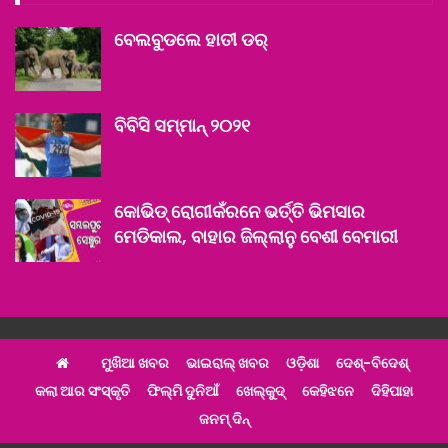
ବେଲବୁଡଲେ ହାତୀ ଡର୍‌
ବିବିସି ସମ୍ମାନ୍ ୨୦୨୧
କୋଭିଡ୍ ରୋଗୀକଁରନେ ଭର୍ତ୍ତି ଭିମସାର
ମେଡିକାଲ, ବାହାର ଜିଲ୍ଲାନୁ ବେଶୀ ବେମାରୀ
ମୁଖିଆ ଖବର
ଭାଇରାଲ୍ ଖବର
ଓଡ଼ିଶା
ଦେଶ୍‌-ବିଦେଶ୍‌
କଲା ଆର ସଂସ୍କୃତି
ଫିଲ୍ମି ଦୁନିଆଁ
ଖେଲ୍‌କୁଦ୍‌
କେହିଝନେ
ଦିହିପାହା
ଜନମ୍ ଦିନ୍