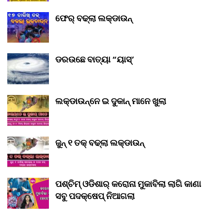
ଫେର୍ ବଢ୍‌ଲା ଲକ୍‌ଡାଉନ୍‌
ଡରଉଛେ ବାତ୍ୟା “ୟାସ୍‌’
ଲକ୍‌ଡାଉନ୍‌ନେ ଇ ଦୁକାନ୍ ମାନେ ଖୁଲା
ଜୁନ୍ ୧ ତକ୍ ବଢ୍‌ଲା ଲକ୍‌ଡାଉନ୍‌
ପଶ୍ଚିମ୍ ଓଡିଶାର୍ କରୋନା ମୁକାବିଲା ଲାଗି କାଣା
ସବୁ ପଦକ୍ଷେପ୍ ନିଆଗଲା