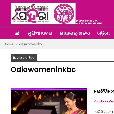
ମୁଖିଆ ଖବର
ଭାଇରାଲ୍ ଖବର
ଓଡ଼ିଶା
Home
odiawomeninkbc
Browsing Tag
Odiawomeninkbc
କେବିସିନ
କେବିସିନେ କମ