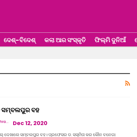
ଦେଶ୍‌-ବିଦେଶ୍‌
କଲା ଆର ସଂସ୍କୃତି
ଫିଲ୍ମି ଦୁନିଆଁ
ଖ
େ ସମ୍ବଲପୁର ବହ
Vandana Mishra
Dec 12, 2020
ାଲ୍ ଦେଖାଲେ ସମ୍ବଲପୁର ବହ। ପ୍ରଫେସର ଡ. ସସ୍ମିତା କର କୌନ ବନେଗା