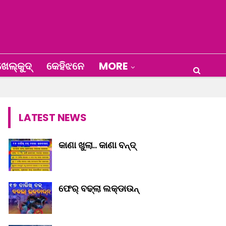
େଲ୍‌କୁଦ୍‌
କେହିଝନେ
MORE
LATEST NEWS
କାଣା ଖୁଲା.. କାଣା ବନ୍ଦ୍‌
ଫେର୍ ବଢ୍‌ଲା ଲକ୍‌ଡାଉନ୍‌