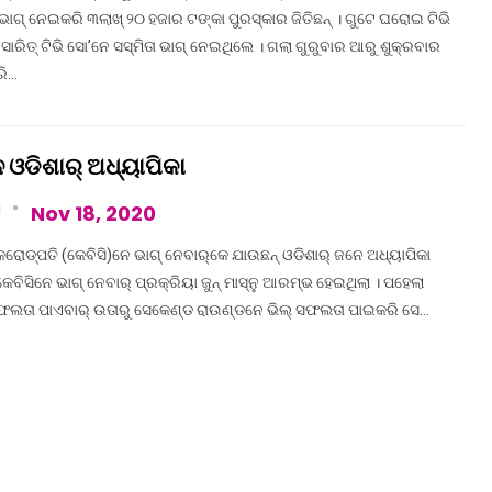
ଗ୍ ନେଇକରି ୩ଲାଖ୍ ୨୦ ହଜାର ଟଙ୍କା ପୁରସ୍କାର ଜିତିଛନ୍ । ଗୁଟେ ଘରୋଇ ଟିଭି
ରସାରିତ୍ ଟିଭି ସୋ’ନେ ସସ୍ମିତା ଭାଗ୍ ନେଇଥିଲେ । ଗଲା ଗୁରୁବାର ଆରୁ ଶୁକ୍ରବାର
ରି…
େ ଓଡିଶାର୍‌ ଅଧ୍ୟାପିକା
a
Nov 18, 2020
ରୋଡ୍‌ପତି (କେବିସି)ନେ ଭାଗ୍‌ ନେବାର୍‌କେ ଯାଉଛନ୍‌ ଓଡିଶାର୍‌ ଜନେ ଅଧ୍ୟାପିକା
 କେବିସିନେ ଭାଗ୍‌ ନେବାର୍‌ ପ୍ରକ୍ରିୟା ଜୁନ୍ ମାସ୍‌‌ନୁ ଆରମ୍ଭ ହେଇଥିଲା । ପହେଲା
ସଫଲତା ପାଏବାର୍‌ ଉତାରୁ ସେକେଣ୍ଡ ରାଉଣ୍ଡନେ ଭିଲ୍‌ ସଫଲତା ପାଇକରି ସେ…