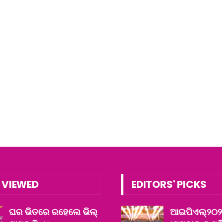
 VIEWED
EDITORS' PICKS
ଘର ଭିତରେ ରହେଲେ ଭିଲ୍
ଆଇପିଏଲ୍‌୨୦୨