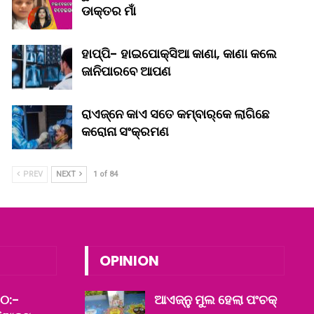
ଡାକ୍ତର ମାଁ
ହାପ୍ପି- ହାଇପୋକ୍ସିଆ କାଣା, କାଣା କଲେ
ଜାନିପାରବେ ଆପଣ
ରାଏଜ୍‌ନେ କାଏ ସତେ କମ୍‌ବାର୍‌କେ ଲାଗିଛେ
କରୋନା ସଂକ୍ରମଣ
PREV
NEXT
1 of 84
OPINION
୦:-
ଆଏଜ୍‌ନୁ ମୁଲ ହେଲା ପଂଚକ୍