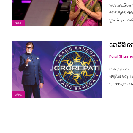
କରୋଡପତିନେ ଭା
ଚେନାଲ୍‌ନେ ପ୍
ଦୁଇ ଦିନ୍ ଧରିକ
ଓଡ଼ିଶା
କେବିସି ନ
Parul Sharm
କୋନ୍‌ ବନେଗା କ
ସସ୍ମିତା କର୍‌ ।
ରାଉଣ୍ଡ୍‌ ନେ 
ଓଡ଼ିଶା