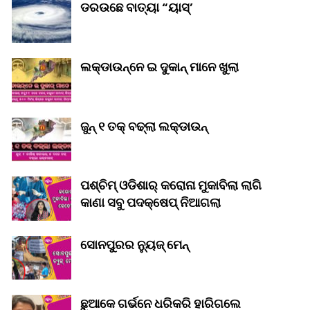
ଡରଉଛେ ବାତ୍ୟା “ୟାସ୍‌’
ଲକ୍‌ଡାଉନ୍‌ନେ ଇ ଦୁକାନ୍ ମାନେ ଖୁଲା
ଜୁନ୍ ୧ ତକ୍ ବଢ୍‌ଲା ଲକ୍‌ଡାଉନ୍‌
ପଶ୍ଚିମ୍ ଓଡିଶାର୍ କରୋନା ମୁକାବିଲା ଲାଗି
କାଣା ସବୁ ପଦକ୍ଷେପ୍ ନିଆଗଲା
ସୋନପୁରର ନ୍ୟୁଜ୍ ମେନ୍
ଛୁଆକେ ଗର୍ଭନେ ଧରିକରି ହାରିଗଲେ