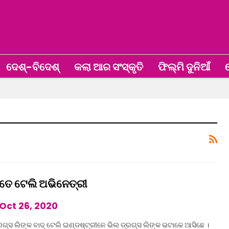
ଦେଶ୍‌-ବିଦେଶ୍‌
କଲା ଆର ସଂସ୍କୃତି
ଫିଲ୍ମି ଦୁନିଆଁ
ଖ
ାତେ ଟେଲି ଅଭିନେତ୍ରୀ
Oct 26, 2020
୍ସ ଲିଙ୍କ ବାଦ୍ ଟେଲି ଇଣ୍ଡଷ୍ଟ୍ରୀନେ ଭିଲ ଡ୍ରଗ୍ସ ଲିଙ୍କ ଭଟାକେ ଆସିଛେ ।