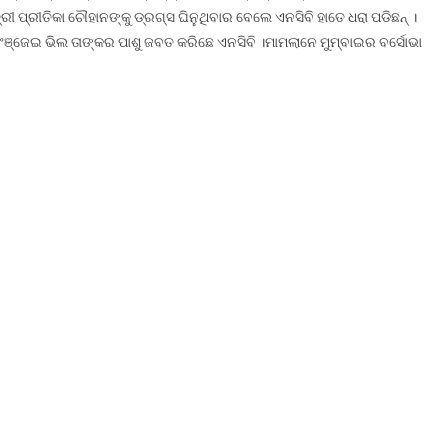
ରୀ ପ୍ରୀତିକା ଚୌହାନଙ୍କୁ ଡ୍ରଗ୍ସ ଘିନୁଥିବାର ବେଲେ ଏନସିବି ହାତେ ଧରା ପଡିଛନ୍ ।
ଂଞ୍ଜେଇ ଭିଲ ତାଙ୍କର ପାଶୁ ଜବତ କରିଛେ ଏନସିବି ।ମାମଲାନେ ମୁମ୍ବାଇର ବର୍ସୋଭା