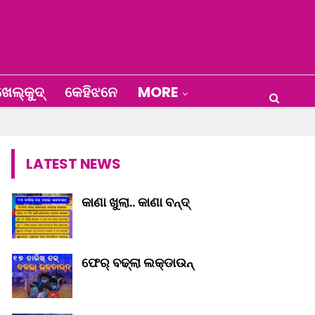
େଲ୍‌କୁଦ୍‌
କେହିଝନେ
MORE
LATEST NEWS
କାଣା ଖୁଲା.. କାଣା ବନ୍ଦ୍‌
ଫେର୍ ବଢ୍‌ଲା ଲକ୍‌ଡାଉନ୍‌