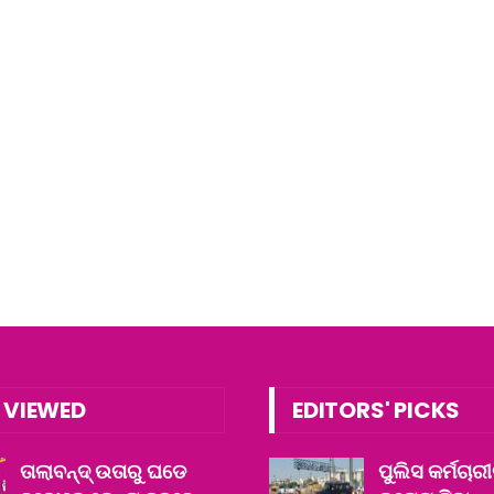
 VIEWED
EDITORS' PICKS
ତାଲାବନ୍ଦ୍ ଉତାରୁ ଘଡେ
ପୁଲିସ କର୍ମଚାରୀ