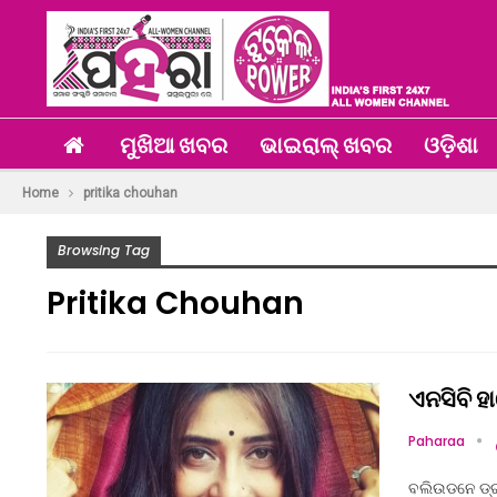
ମୁଖିଆ ଖବର
ଭାଇରାଲ୍ ଖବର
ଓଡ଼ିଶା
Home
pritika chouhan
Browsing Tag
Pritika Chouhan
ଏନସିବି ହ
Paharaa
ବଲିଉଡନେ ଡ୍ରଗ