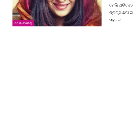
ଟେଲି ଅଭିନେତ୍
ଡ୍ରଗ୍ସ ଛଡା ଗ
ସହରର…
ଦେଶ୍‌-ବିଦେଶ୍‌