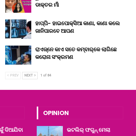
ଡାକ୍ତର ମାଁ
ହାପ୍ପି- ହାଇପୋକ୍ସିଆ କାଣା, କାଣା କଲେ
ଜାନିପାରବେ ଆପଣ
ରାଏଜ୍‌ନେ କାଏ ସତେ କମ୍‌ବାର୍‌କେ ଲାଗିଛେ
କରୋନା ସଂକ୍ରମଣ
PREV
NEXT
1 of 84
OPINION
କୁଁ ଦିଆଯିବା
ଭଟଲିର୍ ଫଗୁନ୍ ମେଲା