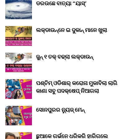
ଡରଉଛେ ବାତ୍ୟା “ୟାସ୍‌’
ଲକ୍‌ଡାଉନ୍‌ନେ ଇ ଦୁକାନ୍ ମାନେ ଖୁଲା
ଜୁନ୍ ୧ ତକ୍ ବଢ୍‌ଲା ଲକ୍‌ଡାଉନ୍‌
ପଶ୍ଚିମ୍ ଓଡିଶାର୍ କରୋନା ମୁକାବିଲା ଲାଗି
କାଣା ସବୁ ପଦକ୍ଷେପ୍ ନିଆଗଲା
ସୋନପୁରର ନ୍ୟୁଜ୍ ମେନ୍
ଛୁଆକେ ଗର୍ଭନେ ଧରିକରି ହାରିଗଲେ