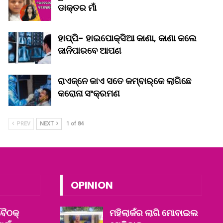
ଡାକ୍ତର ମାଁ
ହାପ୍ପି- ହାଇପୋକ୍ସିଆ କାଣା, କାଣା କଲେ
ଜାନିପାରବେ ଆପଣ
ରାଏଜ୍‌ନେ କାଏ ସତେ କମ୍‌ବାର୍‌କେ ଲାଗିଛେ
କରୋନା ସଂକ୍ରମଣ
PREV
NEXT
1 of 84
OPINION
ବୈଠକ୍
ମହିଲାକଁର ଲାଗି ମୋବାଇଲ