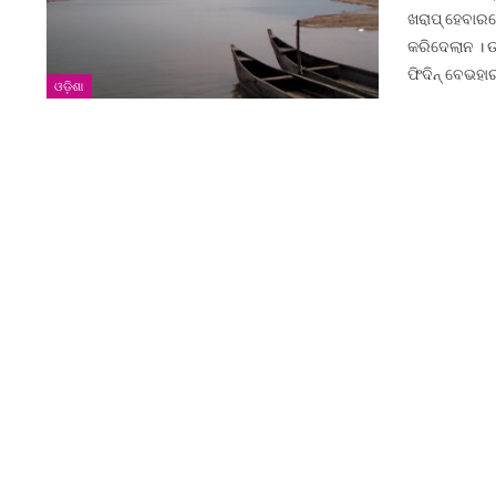
ଖରାପ୍ ହେବାରନ
କରିଦେଲାନ । ଉ
ଫିଦିନ୍ ବେଭହା
ଓଡ଼ିଶା