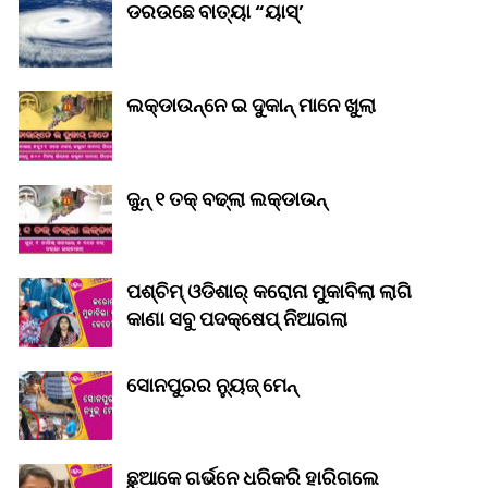
ଡରଉଛେ ବାତ୍ୟା “ୟାସ୍‌’
ଲକ୍‌ଡାଉନ୍‌ନେ ଇ ଦୁକାନ୍ ମାନେ ଖୁଲା
ଜୁନ୍ ୧ ତକ୍ ବଢ୍‌ଲା ଲକ୍‌ଡାଉନ୍‌
ପଶ୍ଚିମ୍ ଓଡିଶାର୍ କରୋନା ମୁକାବିଲା ଲାଗି
କାଣା ସବୁ ପଦକ୍ଷେପ୍ ନିଆଗଲା
ସୋନପୁରର ନ୍ୟୁଜ୍ ମେନ୍
ଛୁଆକେ ଗର୍ଭନେ ଧରିକରି ହାରିଗଲେ