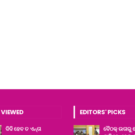
 VIEWED
EDITORS' PICKS
ଦିଦି ହେବ ତ ଏନ୍ତା
ବୈଠକ୍ ଉତାରୁ 