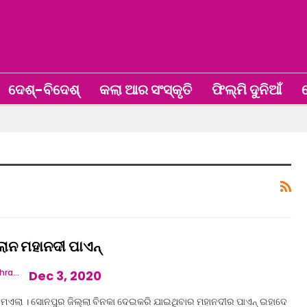
ଦେଶ୍‌-ବିଦେଶ୍‌
କଲା ଆର ସଂସ୍କୃତି
ଫିଲ୍ମି ଦୁନିଆଁ
ଖ
େଲାନ ମହାନଦୀ ପାଏନ୍
Vandana Mishra
Dec 3, 2020
 ମଏଲା । ସୋନପୁର ଜିଲ୍ଲା ବିନକା ଦେଇକରି ଯାଇଥିବାର ମହାନଦୀର ପାଏନ୍ ଇହାଦେ