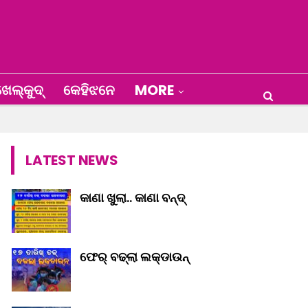
େଲ୍‌କୁଦ୍‌
କେହିଝନେ
MORE
LATEST NEWS
କାଣା ଖୁଲା.. କାଣା ବନ୍ଦ୍‌
ଫେର୍ ବଢ୍‌ଲା ଲକ୍‌ଡାଉନ୍‌