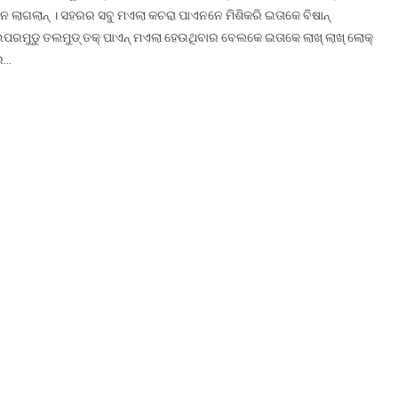
େ ଲାଗଲାନ୍ । ସହରର ସବୁ ମଏଲା କଚରା ପାଏନନେ ମିଶିକରି ଇତାକେ ବିଷାନ୍
ପରମୁଡୁ ତଲମୁଡ୍ ତକ୍ ପାଏନ୍ ମଏଲା ହେଉଥିବାର ବେଲକେ ଇତାକେ ଲାଖ୍ ଲାଖ୍ ଲୋକ୍
ର…