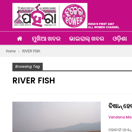
ମୁଖିଆ ଖବର
ଭାଇରାଲ୍ ଖବର
ଓଡ଼ିଶା
Home
RIVER FISH
Browsing Tag
RIVER FISH
ବିଷାନ୍ ହ
ମହାନଦୀ ପାଏନ୍