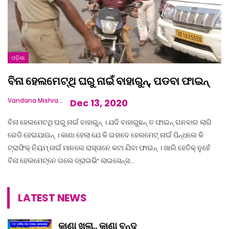
ଓଡ଼ିଶା
ବିନା ହେଲମେଟ୍‌ଥି ଘରୁ ନାଇଁ ବାହାରୁନ୍‌, ପଡବା ଫାଇନ୍‌
Vandana Mishra
Dec 13, 2020
ବିନା ହେଲମେଟଥି ଘରୁ ନାଇଁ ବାହାରୁନ୍ । ଯଦି ବାହାରୁଛନ୍ ତ ଫାଇନ୍ ଗନବାର ଲାଗି
ରେଡି ହେଇଯାଉନ୍ । କାଣା ହେଲା ଯେ କି ଇହାଦେ ହେଲମେଟ୍ ନାଇଁ ପିନ୍ଧଲେ କି
ଟ୍ରାଫିକ୍ ନିୟମ୍ ନାଇଁ ମାନଲେ ରାସ୍ତାନେ କଟା ଯିବା ଫାଇନ୍‌ । ଖାଲି ହେତିକ୍ ନୁହେଁ
ବିନା ହେଲମେଟ୍‌ନେ ଗଲେ ଡ୍ରାଇଭିଂ ଲାଇସେନ୍ସ…
LATEST NEWS
କାଣା ଖୁଲା.. କାଣା ବନ୍ଦ୍‌