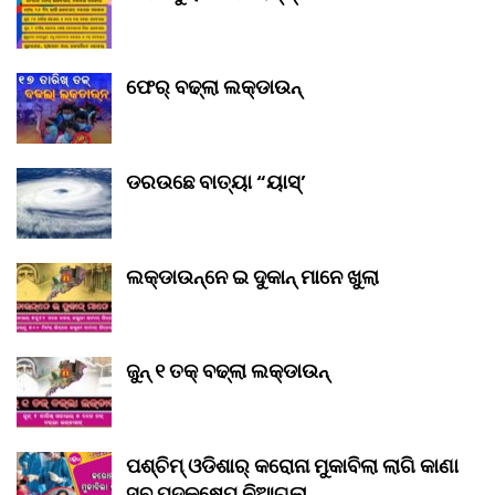
ଫେର୍ ବଢ୍‌ଲା ଲକ୍‌ଡାଉନ୍‌
ଡରଉଛେ ବାତ୍ୟା “ୟାସ୍‌’
ଲକ୍‌ଡାଉନ୍‌ନେ ଇ ଦୁକାନ୍ ମାନେ ଖୁଲା
ଜୁନ୍ ୧ ତକ୍ ବଢ୍‌ଲା ଲକ୍‌ଡାଉନ୍‌
ପଶ୍ଚିମ୍ ଓଡିଶାର୍ କରୋନା ମୁକାବିଲା ଲାଗି କାଣା
ସବୁ ପଦକ୍ଷେପ୍ ନିଆଗଲା