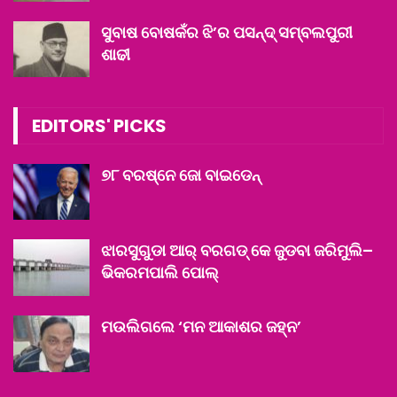
ସୁବାଷ ବୋଷକଁର ଝି’ର ପସନ୍ଦ୍ ସମ୍ବଲପୁରୀ
ଶାଢୀ
EDITORS' PICKS
୭୮ ବରଷ୍‌ନେ ଜୋ ବାଇଡେନ୍‌
ଝାରସୁଗୁଡା ଆର୍‌ ବରଗଡ୍‌ କେ ଜୁଡବା ଜରିମୁଲି–
ଭିକରମପାଲି ପୋଲ୍‌
ମଉଲିଗଲେ ‘ମନ ଆକାଶର ଜହ୍ନ’