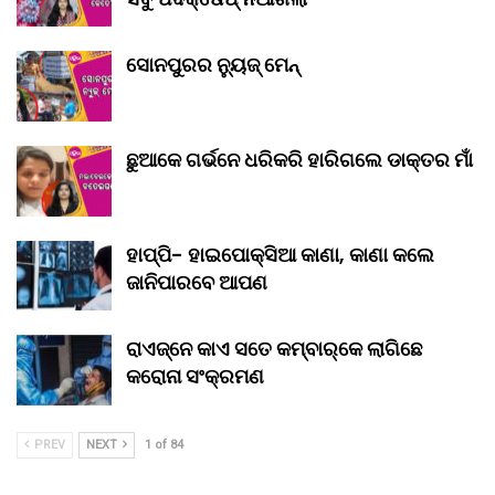
ସୋନପୁରର ନ୍ୟୁଜ୍ ମେନ୍
ଛୁଆକେ ଗର୍ଭନେ ଧରିକରି ହାରିଗଲେ ଡାକ୍ତର ମାଁ
ହାପ୍ପି- ହାଇପୋକ୍ସିଆ କାଣା, କାଣା କଲେ
ଜାନିପାରବେ ଆପଣ
ରାଏଜ୍‌ନେ କାଏ ସତେ କମ୍‌ବାର୍‌କେ ଲାଗିଛେ
କରୋନା ସଂକ୍ରମଣ
PREV
NEXT
1 of 84