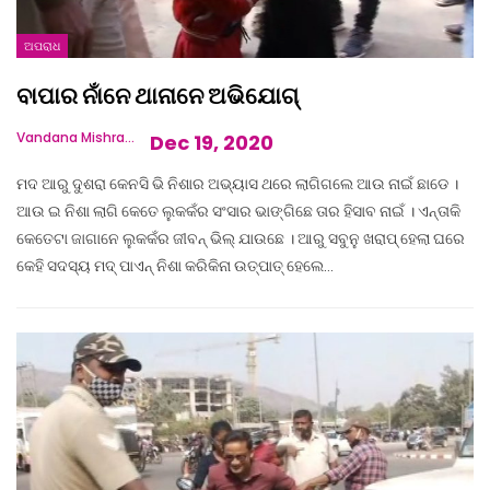
ଅପରାଧ
ବାପାର ନାଁନେ ଥାନାନେ ଅଭିଯୋଗ୍‌
Vandana Mishra
Dec 19, 2020
ମଦ ଆରୁ ଦୁଶରା କେନସି ଭି ନିଶାର ଅଭ୍ୟାସ ଥରେ ଲାଗିଗଲେ ଆଉ ନାଇଁ ଛାଡେ ।
ଆଉ ଇ ନିଶା ଲାଗି କେତେ ଲୁକକଁର ସଂସାର ଭାଙ୍ଗିଛେ ତାର ହିସାବ ନାଇଁ । ଏନ୍ତାକି
କେତେଟା ଜାଗାନେ ଲୁକକଁର ଜୀବନ୍ ଭିଲ୍ ଯାଉଛେ । ଆରୁ ସବୁନୁ ଖରାପ୍ ହେଲା ଘରେ
କେହି ସଦସ୍ୟ ମଦ୍ ପାଏନ୍ ନିଶା କରିକିନା ଉତ୍ପାତ୍ ହେଲେ…