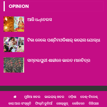
OPINION
ଆଜି ଧନ୍‌ତେରସ
ଟିକା ନେଲେ ପଶ୍ଚିମଓଡିଶାର୍ କରୋନା ଯୋଦ୍ଧା
ସମ୍ବଲପୁରୀ ଶାଢୀନେ ଭାରତ ମାନଚିତ୍ର
ମୁଖିଆ ଖବର
ଭାଇରାଲ୍ ଖବର
ଓଡ଼ିଶା
ଦେଶ୍‌-ବିଦେଶ୍‌
କଲା ଆର ସଂସ୍କୃତି
ଫିଲ୍ମି ଦୁନିଆଁ
ଖେଲ୍‌କୁଦ୍‌
କେହିଝନେ
ଦିହିପାହା