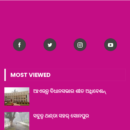
MOST VIEWED
ଆଏଜ୍‌ନୁ ବିଧାନସଭାର ଶୀତ ଅଧିବେଶନ୍
ସବୁନୁ ଥଣ୍ଡା ସହର୍ ସୋନପୁର