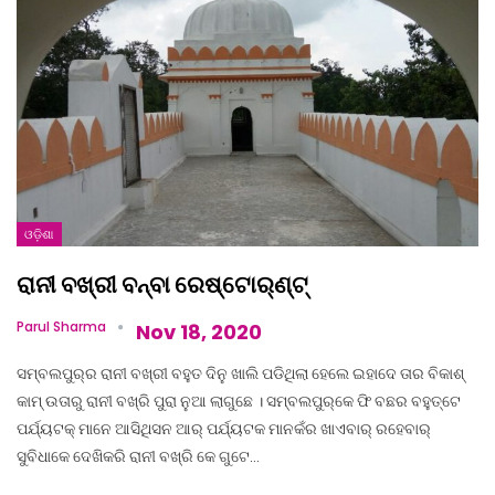
ଓଡ଼ିଶା
ରାନୀ ବଖ୍‌ରୀ ବନ୍‌ବା ରେଷ୍ଟୋର୍‌ଣ୍ଟ୍‌
Parul Sharma
Nov 18, 2020
ସମ୍ବଲପୁର୍‌ର ରାନୀ ବଖ୍‌ରୀ ବହୁତ ଦିନୁ ଖାଲି ପଡିଥିଲା ହେଲେ ଇହାଦେ ତାର ବିକାଶ୍‌
କାମ୍‌ ଉତାରୁ ରାନୀ ବଖ୍‌ରି ପୁରା ନୁଆ ଲାଗୁଛେ । ସମ୍ବଲପୁର୍‌କେ ଫି ବଛର ବହୁତ୍‌ଟେ
ପର୍ଯ୍ୟଟକ୍‌ ମାନେ ଆସିଥିସନ ଆର୍‌ ପର୍ଯ୍ୟଟକ ମାନକଁର ଖାଏବାର୍‌ ରହେବାର୍‌
ସୁବିଧାକେ ଦେଖିକରି ରାନୀ ବଖ୍‌ରି କେ ଗୁଟେ…