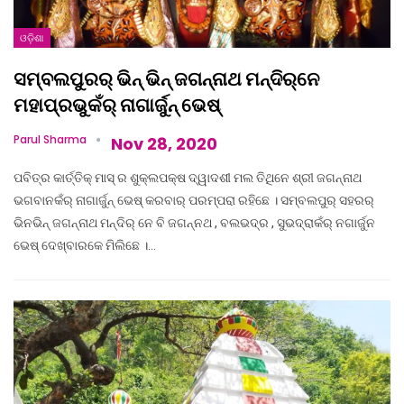
ଓଡ଼ିଶା
ସମ୍ବଲପୁରର୍‌ ଭିନ୍‌ ଭିନ୍‌ ଜଗନ୍ନାଥ ମନ୍ଦିର୍‌ନେ
ମହାପ୍ରଭୁକଁର୍‌ ନାଗାର୍ଜୁନ୍‌ ଭେଷ୍‌
Parul Sharma
Nov 28, 2020
ପବିତ୍ର କାର୍ତ୍ତିକ୍‌ ମାସ୍‌ ର ଶୁକ୍ଲପକ୍ଷ ଦ୍ୱାଦଶୀ ମଲ ତିଥିନେ ଶ୍ରୀ ଜଗନ୍ନାଥ
ଭଗବାନକଁର୍‌ ନାଗାର୍ଜୁନ୍‌ ଭେଷ୍‌ କରବାର୍‌ ପରମ୍ପରା ରହିଛେ । ସମ୍ବଲପୁର୍‌ ସହରର୍‌
ଭିନଭିନ୍‌ ଜଗନ୍ନାଥ ମନ୍ଦିର୍‌ ନେ ବି ଜଗନ୍ନଥ , ବଲଭଦ୍ର , ସୁଭଦ୍ରାକଁର୍‌ ନଗାର୍ଜୁନ
ଭେଷ୍‌ ଦେଖ୍‌ବାରକେ ମିଲିଛେ ।…