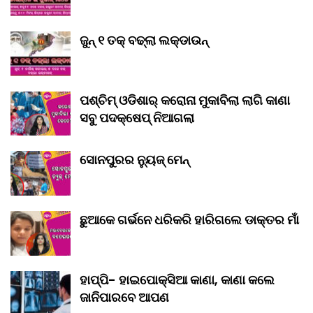
ଜୁନ୍ ୧ ତକ୍ ବଢ୍‌ଲା ଲକ୍‌ଡାଉନ୍‌
ପଶ୍ଚିମ୍ ଓଡିଶାର୍ କରୋନା ମୁକାବିଲା ଲାଗି କାଣା
ସବୁ ପଦକ୍ଷେପ୍ ନିଆଗଲା
ସୋନପୁରର ନ୍ୟୁଜ୍ ମେନ୍
ଛୁଆକେ ଗର୍ଭନେ ଧରିକରି ହାରିଗଲେ ଡାକ୍ତର ମାଁ
ହାପ୍ପି- ହାଇପୋକ୍ସିଆ କାଣା, କାଣା କଲେ
ଜାନିପାରବେ ଆପଣ