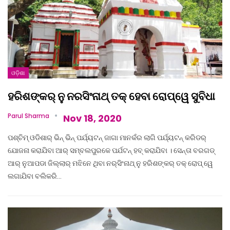
ଓଡ଼ିଶା
ହରିଶଙ୍କର୍‌ ନୁ ନରସିଂନାଥ୍‌ ତକ୍‌ ହେବା ରୋପ୍‌ୱେ ସୁବିଧା
Parul Sharma
Nov 18, 2020
ପଶ୍ଚିମ୍‌ ଓଡିଶାର୍‌ ଭିନ୍‌ ଭିନ୍‌ ପର୍ଯ୍ୟଟନ୍‌ ଜାଗା ମାନକଁର ଲାଗି ପର୍ଯ୍ୟଟନ୍‌ କରିଡର୍‌
ଯୋଜନା କରାଯିବା ଆର୍‌ ସମ୍ବଲପୁରକେ ପର୍ଯଟନ୍‌ ହବ୍‌ କରାଯିବା । ସେନ୍ତା ବରଗଡ୍‌
ଆର୍‌ ନୁଆପଡା ଜିଲ୍ଲାର୍‌ ମଝିନେ ଥିବା ନର୍‌ସିଂନାଥ୍‌ ନୁ ହରିଶଙ୍କର୍‌ ତକ୍‌ ରୋପ୍‌ ୱେ
ଲଗାଯିବା ବଲିକରି…