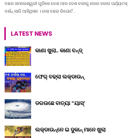
ବଛର ସମଲେଶ୍ୱରୀ ଗୁଡିକେ ଦେଶ ଆର ଦେଶ ବାହାରୁ ହଜାର ହଜାର ପର୍ଯ୍ୟଟକ୍‌
ଦର୍ଶନ୍‌ ଲାଗି ଆସିଥିସନ । ଗଲା ବଛର ରିପୋର୍ଟ…
LATEST NEWS
କାଣା ଖୁଲା.. କାଣା ବନ୍ଦ୍‌
ଫେର୍ ବଢ୍‌ଲା ଲକ୍‌ଡାଉନ୍‌
ଡରଉଛେ ବାତ୍ୟା “ୟାସ୍‌’
ଲକ୍‌ଡାଉନ୍‌ନେ ଇ ଦୁକାନ୍ ମାନେ ଖୁଲା