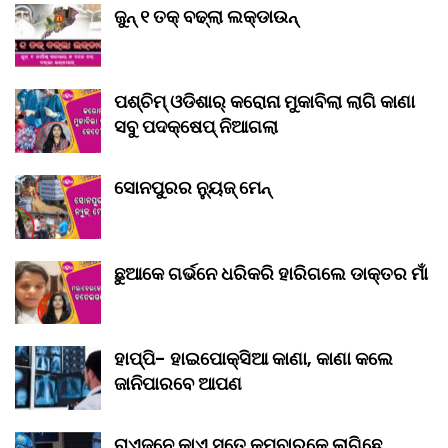
ଜୁନ୍ ୧ ତକ୍ ବଢ୍‌ଲା ଲକ୍‌ଡାଉନ୍‌
ପଶ୍ଚିମ୍ ଓଡିଶାର୍ କରୋନା ମୁକାବିଲା ଲାଗି କାଣା
ସବୁ ପଦକ୍ଷେପ୍ ନିଆଗଲା
ସୋନପୁରର ନ୍ୟୁଜ୍ ମେନ୍
ଛୁଆକେ ଗର୍ଭନେ ଧରିକରି ହାରିଗଲେ ଡାକ୍ତର ମାଁ
ହାପ୍ପି- ହାଇପୋକ୍ସିଆ କାଣା, କାଣା କଲେ
ଜାନିପାରବେ ଆପଣ
ରାଏଜ୍‌ନେ କାଏ ସତେ କମ୍‌ବାର୍‌କେ ଲାଗିଛେ