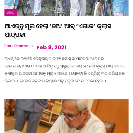
ଓଡ଼ିଶା
ଆଏଜ୍‌ନୁ ମୂଲ ହେଲା ‘ନଅ’ ଆର୍ ‘ଏଗାର’ କ୍ଲାସ
ପାଠ୍‌ପଢା
Parul Sharma
Feb 8, 2021
ରାଏଜ୍ ନେ ଇହାଦେ ୧୦କ୍ଲାସ୍ ଆର୍ ୧୨ କ୍ଲାସ୍ ର ପାଠପଢା ଆରମ୍ଭ
ହେଇଯାଇଥିବାର୍ ବେଲେ ଆଜିନୁ ସବୁ ସ୍କୁଲ୍ କଲେଜ୍ ନେ ନଅ କ୍ଲାସ୍ ଆର୍ ଏଗାର
କ୍ଲାସ୍ ର ପାଠପଢା ଆଏଜନୁ ମୂଲ୍ ହେଉଛେ । ଯେନଟା କି ଏପ୍ରିଲ୍ ୩୦ ତାରିଖ୍ ତକ୍
ଚାଲବା । କୋଭିଡ କଟକଣା ଭିତ୍‌ରେ ସବୁ ସ୍କୁଲ୍ ନେ ପାଠ୍‌ପଢା ହେବା ।…