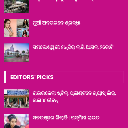
ନୂଆଁ ଅବତାରନେ ଶ୍ରଦ୍ଧା
ସମଲେଶ୍ୱରୀ ମନ୍ଦିର୍‌ ଲାଗି ଆସଲା ୨କୋଟି
EDITORS' PICKS
ରାଉରକେଲା ଷ୍ଟିଲ୍ ପ୍ଲାଣ୍ଟନେ ଗ୍ୟାସ୍ ଲିକ୍‌,
ଗଲା ୪ ଜୀବନ୍‌
ସତରଞ୍ଜର ଖିଲାଡି : ପଦ୍ମିନୀ ରାଉତ