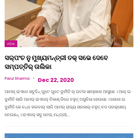
ଓଡ଼ିଶା
ସର୍‌ପଂଚ ନୁ ମୁଖ୍ୟମନ୍ତ୍ରୀ ତକ୍ ସଭେ ଦେବେ
ସମ୍ପତ୍ତିର୍ ତାଲିକା
Parul Sharma
Dec 22, 2020
ଆମର୍ ରାଏଜେ ସବୁଦିନ୍ ଗୁଟେ ଗୁଟେ ଦୁର୍ନୀତି ର୍ ଘଟନା ସାମ୍ନାକେ ଆସୁଛେ । ଆର୍ ଇ
ଦୁର୍ନୀତି ଲାଗି ଆମର୍ ରାଏଜର୍ ବିକାଶ୍ ଦିଗେ ବହୁତ୍ ଅସୁବିଧା ହେଉଛେ । ହେଲେ ଇ
ଦୁର୍ନୀତି କେ ବନ୍ଦ କରବାର୍ ଲାଗି ଆମର୍ ରାଜ୍ୟ ସରକାର୍ ବହୁତ୍ ବଡ ପଦକ୍ଷେପ୍
ନେଇଛନ୍ । ରାଏଜର୍ ସବୁ ନେତା, ମନ୍ତ୍ରୀ,…