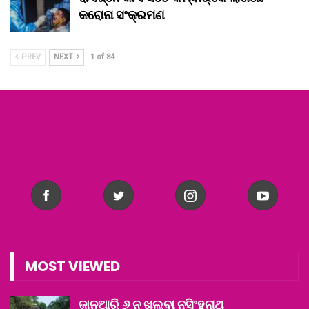
କରୋନା ସଂକ୍ରମଣ
PREV
NEXT
1 of 84
MOST VIEWED
ଜାନୁଆରି ୬ ନୁ ଖୁଲବା ନୃସିଂହନାଥ୍