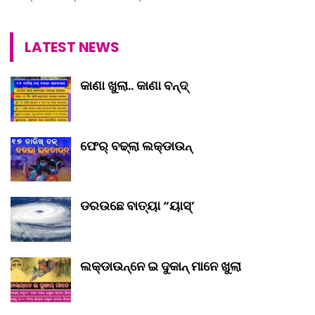
LATEST NEWS
କାଣା ଖୁଲା.. କାଣା ବନ୍ଦ୍‌
ଫେର୍ ବଢ୍‌ଲା ଲକ୍‌ଡାଉନ୍‌
ଡରଉଛେ ବାତ୍ୟା “ୟାସ୍‌’
ଲକ୍‌ଡାଉନ୍‌ନେ ଇ ଦୁକାନ୍ ମାନେ ଖୁଲା