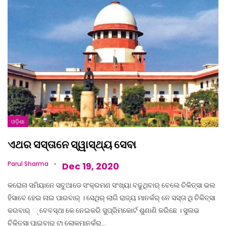
ଓଡ଼ିଶା
ଏଥର ସସ୍ତାନେ ସ୍ୱାସ୍ଥ୍ୟ ସେବା
Parul Sharma
Dec 19, 2020
କରୋନା ସମିୟାନେ ସବୁଆଡେ ସଂକ୍ରମଣ ସଂଖ୍ୟା ବଢୁଥିବାର୍‌ ବେଲେ ଚିକିତ୍ସା ଭଲ
ହିସାବେ ହେଇ ନାଇ ପାରବାର୍‌ । ସେଥିର୍‌ ଲାଗି ରାଜ୍ୟ ମାନକଁର୍‌ ନେ ସସ୍ତା ଥି ଚିକିତ୍ସା
କରବାର୍‌ ୍‌ ବେବସ୍ଥା କେ ନେଇକରି ସୁପ୍ରିମକୋର୍ଟ ଶୁଣାଣି କରିଛେ । ସୁଲଭ
ଚିକିତ୍ସା ପାଇବାର୍‌ ଟା ଲୋକମାନକଁର୍‌…