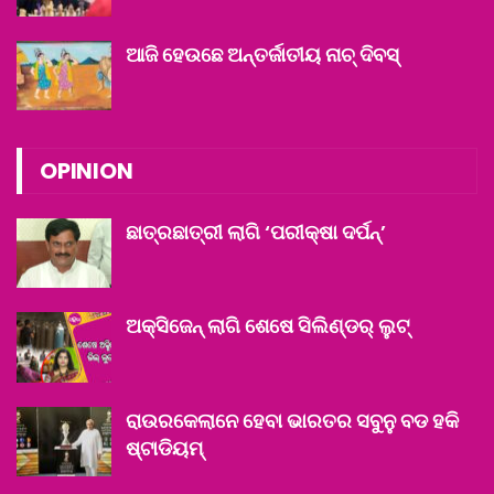
ଆଜି ହେଉଛେ ଅନ୍ତର୍ଜାତୀୟ ନାଚ୍ ଦିବସ୍
OPINION
ଛାତ୍ରଛାତ୍ରୀ ଲାଗି ‘ପରୀକ୍ଷା ଦର୍ପନ୍‌’
ଅକ୍ସିଜେନ୍ ଲାଗି ଶେଷେ ସିଲିଣ୍ଡର୍ ଲୁଟ୍
ରାଉରକେଲାନେ ହେବା ଭାରତର ସବୁନୁ ବଡ ହକି
ଷ୍ଟାଡିୟମ୍