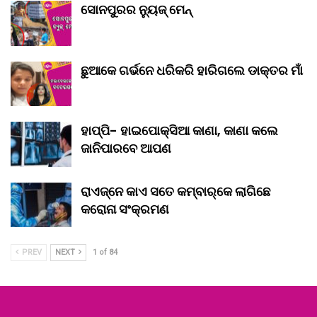
ସୋନପୁରର ନ୍ୟୁଜ୍ ମେନ୍
ଛୁଆକେ ଗର୍ଭନେ ଧରିକରି ହାରିଗଲେ ଡାକ୍ତର ମାଁ
ହାପ୍ପି- ହାଇପୋକ୍ସିଆ କାଣା, କାଣା କଲେ
ଜାନିପାରବେ ଆପଣ
ରାଏଜ୍‌ନେ କାଏ ସତେ କମ୍‌ବାର୍‌କେ ଲାଗିଛେ
କରୋନା ସଂକ୍ରମଣ
PREV
NEXT
1 of 84