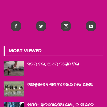
MOST VIEWED
ସରଲା ଟକା, ଆଏଲା କରୋନା ଟିକା
ହୀରାକୁଦନେ ୧ ଲାଖ୍‌ ୨୪ ହଜାର ୮୬୪ ପକ୍ଷୀ
ହାପ୍ପି- ହାଇପୋକ୍ସିଆ କାଣା, କାଣା କଲେ