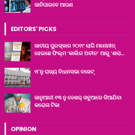
ଜାନିପାରବେ ଆପଣ
EDITORS' PICKS
ଜାତୀୟ ପୁରସ୍କାର ୨୦୧୯ ଲାଗି ମନୋନୀତ୍
ହେଇଛେ ଫିଲ୍ମ ‘କାଲିର ଅତୀତ’ ଆରୁ ‘ଶଲା…
୧୮ନୁ ରାଜ୍ୟ ବିଧାନସଭା ବଜେଟ୍‌
ଜାନୁଆରୀ ୧୩ ନୁ ଦେଶର୍ ସବୁଆଡେ ଦିଆଯିବା
କରୋନା ଟିକା
OPINION