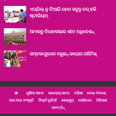
ଏପ୍ରିଲ୍ ନୁ ତିଆରି ହେବା ସବୁନୁ ବଡ୍ ହକି
ଷ୍ଟାଡିୟମ୍
ଆଏଜ୍‌ନୁ ବିଧାନସଭାର ଶୀତ ଅଧିବେଶନ୍
ସମ୍ବଲପୁରନେ ବଢୁଛନ୍ କରୋନା ପଜିଟିଭ୍
ମୁଖିଆ ଖବର
ଭାଇରାଲ୍ ଖବର
ଓଡ଼ିଶା
ଦେଶ୍‌-ବିଦେଶ୍‌
କଲା ଆର ସଂସ୍କୃତି
ଫିଲ୍ମି ଦୁନିଆଁ
ଖେଲ୍‌କୁଦ୍‌
କେହିଝନେ
ଦିହିପାହା
ଜନମ୍ ଦିନ୍