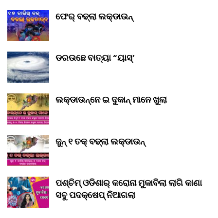
ଫେର୍ ବଢ୍‌ଲା ଲକ୍‌ଡାଉନ୍‌
ଡରଉଛେ ବାତ୍ୟା “ୟାସ୍‌’
ଲକ୍‌ଡାଉନ୍‌ନେ ଇ ଦୁକାନ୍ ମାନେ ଖୁଲା
ଜୁନ୍ ୧ ତକ୍ ବଢ୍‌ଲା ଲକ୍‌ଡାଉନ୍‌
ପଶ୍ଚିମ୍ ଓଡିଶାର୍ କରୋନା ମୁକାବିଲା ଲାଗି କାଣା
ସବୁ ପଦକ୍ଷେପ୍ ନିଆଗଲା