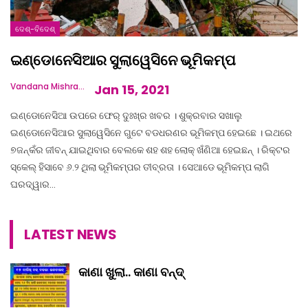
ଦେଶ୍‌-ବିଦେଶ୍‌
ଇଣ୍ଡୋନେସିଆର ସୁଲାୱେସିନେ ଭୂମିକମ୍ପ
Vandana Mishra
Jan 15, 2021
ଇଣ୍ଡୋନେସିଆ ଉପରେ ଫେର୍ ଦୁଃଖ୍‌ର ଖବର । ଶୁକ୍ରବାର ସଖାଲୁ
ଇଣ୍ଡୋନେସିଆର ସୁଲାୱେସିନେ ଗୁଟେ ବଡଧରଣର ଭୂମିକମ୍ପ ହେଇଛେ । ଇଥରେ
୭ଜନ୍‌କଁର ଜୀବନ୍ ଯାଇଥିବାର ବେଲକେ ଶହ ଶହ ଲୋକ୍ ଖଁଣିଆ ହେଇଛନ୍ । ରିକ୍ଟର
ସ୍କେଲ୍ ହିସାବେ ୬.୨ ଥିଲା ଭୂମିକମ୍ପର ତୀବ୍ରତା । ସେଆଡେ ଭୂମିକମ୍ପ ଲାଗି
ଘରଦ୍ୱାର…
LATEST NEWS
କାଣା ଖୁଲା.. କାଣା ବନ୍ଦ୍‌