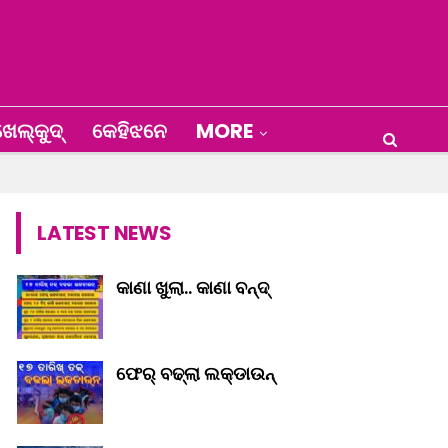
େଲ୍‌କୁଦ୍‌
କେହିଝନେ
MORE
LATEST NEWS
କାଣା ଖୁଲା.. କାଣା ବନ୍ଦ୍‌
ଫେର୍ ବଢ୍‌ଲା ଲକ୍‌ଡାଉନ୍‌