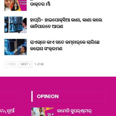
ଡାକ୍ତର ମାଁ
ହାପ୍ପି- ହାଇପୋକ୍ସିଆ କାଣା, କାଣା କଲେ
ଜାନିପାରବେ ଆପଣ
ରାଏଜ୍‌ନେ କାଏ ସତେ କମ୍‌ବାର୍‌କେ ଲାଗିଛେ
କରୋନା ସଂକ୍ରମଣ
PREV
NEXT
1 of 84
OPINION
ନ୍ ନୂଆଁ
କମେଡି ସୁପର୍‌ଷ୍ଟାର୍