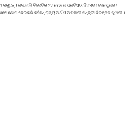
ା କରୁଛନ୍ । ଗଲାକାଲି ବିଜେଡିର ୨୪ ନମ୍ବର ପ୍ରତିଷ୍ଠା ଦିବସନେ ସେନପୁରନେ
ନେ ଯୋଗ ଦେଇକରି କହିଛନ୍ ରାଜ୍ୟ ଅର୍ଥ ଓ ଅବକାରୀ ମନ୍ତ୍ରୀ ନିରଞ୍ଜନ ପୂଝାରୀ ।