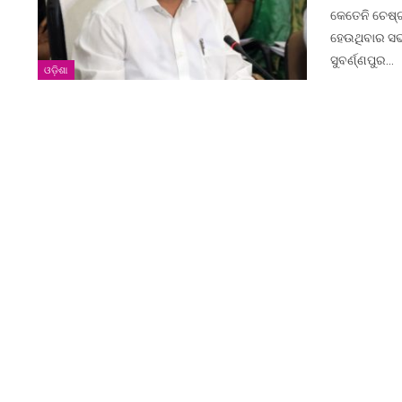
କେତେନି ଚେଷ୍ଟ
ହେଉଥିବାର ସଭା
ସୁବର୍ଣ୍ଣପୁର…
ଓଡ଼ିଶା