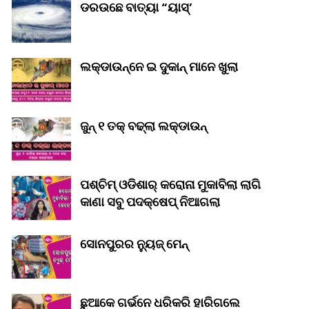
ଡରଉଛେ ବାତ୍ୟା “ୟାସ୍‌’
ଲକ୍‌ଡାଉନ୍‌ନେ ଇ ଦୁକାନ୍ ମାନେ ଖୁଲା
ଜୁନ୍ ୧ ତକ୍ ବଢ୍‌ଲା ଲକ୍‌ଡାଉନ୍‌
ପଶ୍ଚିମ୍ ଓଡିଶାର୍ କରୋନା ମୁକାବିଲା ଲାଗି
କାଣା ସବୁ ପଦକ୍ଷେପ୍ ନିଆଗଲା
ସୋନପୁରର ନ୍ୟୁଜ୍ ମେନ୍
ଛୁଆକେ ଗର୍ଭନେ ଧରିକରି ହାରିଗଲେ