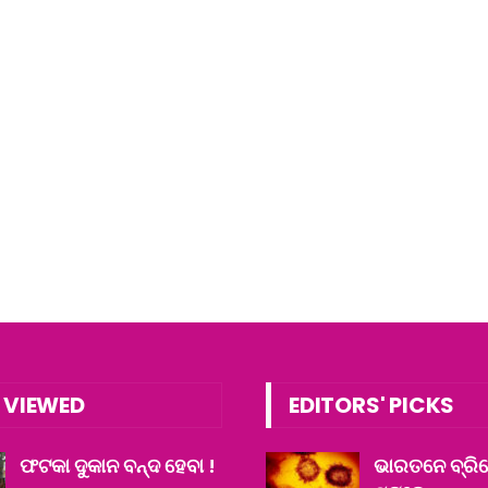
 VIEWED
EDITORS' PICKS
ଫଟକା ଦୁକାନ ବନ୍ଦ ହେବା !
ଭାରତନେ ବ୍ରିଟେ