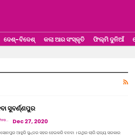
ଦେଶ୍‌-ବିଦେଶ୍‌
କଲା ଆର ସଂସ୍କୃତି
ଫିଲ୍ମି ଦୁନିଆଁ
ଖ
ବା ସୁବର୍ଣ୍ଣପୁର
Vandana Mishra
Dec 27, 2020
ସୋନପୁର ଆହୁରି ସୁନ୍ଦର ସହର ହେଇକରି ବନବା । ଇଥିର ଲାଗି ରାଜ୍ୟ ସରକାର