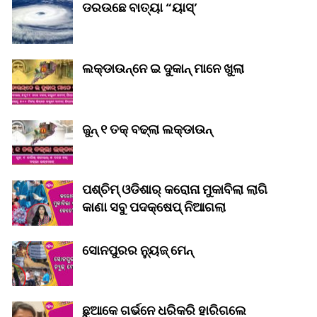
ଡରଉଛେ ବାତ୍ୟା “ୟାସ୍‌’
ଲକ୍‌ଡାଉନ୍‌ନେ ଇ ଦୁକାନ୍ ମାନେ ଖୁଲା
ଜୁନ୍ ୧ ତକ୍ ବଢ୍‌ଲା ଲକ୍‌ଡାଉନ୍‌
ପଶ୍ଚିମ୍ ଓଡିଶାର୍ କରୋନା ମୁକାବିଲା ଲାଗି
କାଣା ସବୁ ପଦକ୍ଷେପ୍ ନିଆଗଲା
ସୋନପୁରର ନ୍ୟୁଜ୍ ମେନ୍
ଛୁଆକେ ଗର୍ଭନେ ଧରିକରି ହାରିଗଲେ