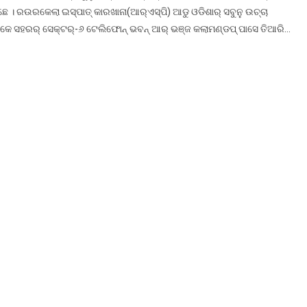
ିଛେ । ରଉରକେଲା ଇସ୍ପାତ୍ କାରଖାନା(ଆର୍‌ଏସ୍‌ପି) ଆଡୁ ଓଡିଶାର୍ ସବୁନୁ ଉଚ୍ଚା
 କେ ସହରର୍ ସେକ୍ଟର୍‌-୬ ଟେଲିଫୋନ୍ ଭବନ୍ ଆର୍ ଭଞ୍ଜ କଲାମଣ୍ଡପ୍ ପାସେ ତିଆରି…