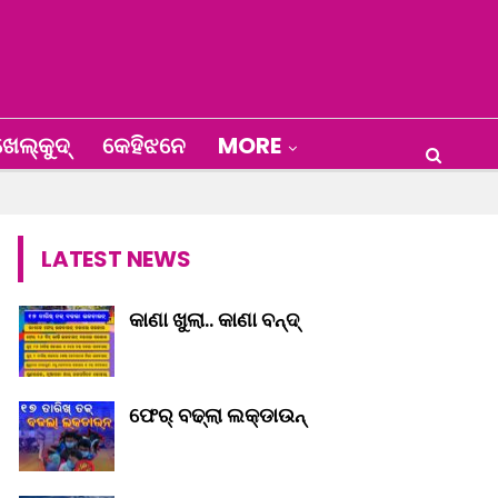
େଲ୍‌କୁଦ୍‌
କେହିଝନେ
MORE
LATEST NEWS
କାଣା ଖୁଲା.. କାଣା ବନ୍ଦ୍‌
ଫେର୍ ବଢ୍‌ଲା ଲକ୍‌ଡାଉନ୍‌