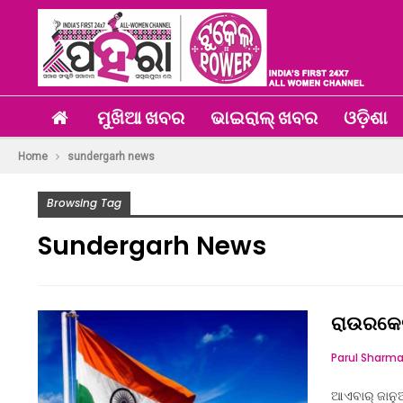
ମୁଖିଆ ଖବର
ଭାଇରାଲ୍ ଖବର
ଓଡ଼ିଶା
Home
sundergarh news
Browsing Tag
Sundergarh News
ରାଉରକେଲା
Parul Sharm
ଆଏବାର୍ ଜାନୁଆ