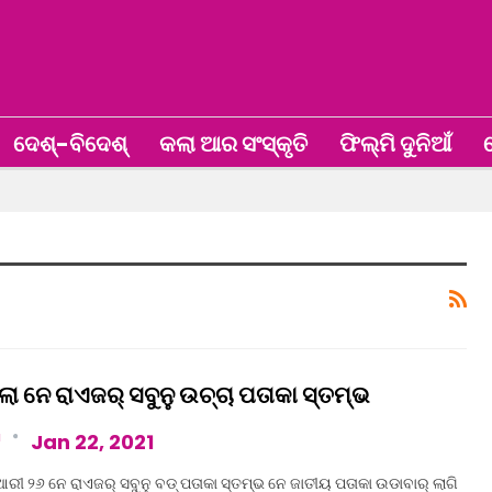
ଦେଶ୍‌-ବିଦେଶ୍‌
କଲା ଆର ସଂସ୍କୃତି
ଫିଲ୍ମି ଦୁନିଆଁ
ଖ
 ନେ ରାଏଜର୍ ସବୁନୁ ଉଚ୍ଚା ପତାକା ସ୍ତମ୍ଭ
a
Jan 22, 2021
ରୀ ୨୬ ନେ ରାଏଜର୍ ସବୁନୁ ବଡ୍ ପତାକା ସ୍ତମ୍ଭ ନେ ଜାତୀୟ ପତାକା ଉଡାବାର୍ ଲାଗି