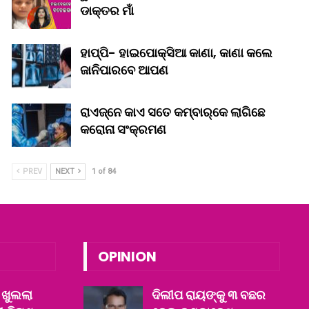
ଡାକ୍ତର ମାଁ
ହାପ୍ପି- ହାଇପୋକ୍ସିଆ କାଣା, କାଣା କଲେ
ଜାନିପାରବେ ଆପଣ
ରାଏଜ୍‌ନେ କାଏ ସତେ କମ୍‌ବାର୍‌କେ ଲାଗିଛେ
କରୋନା ସଂକ୍ରମଣ
PREV
NEXT
1 of 84
OPINION
 ଖୁଲଲା
ଦିଲୀପ ରାୟଙ୍କୁ ୩ ବଛର