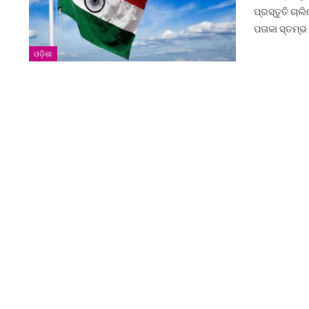
ପ୍ରସ୍ତୁତି ଚାଲ
ପତାକା ସ୍ତମ୍ଭ
ଓଡ଼ିଶା