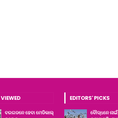
 VIEWED
EDITORS' PICKS
ବରଗଡନେ ହେବା ମେଡିକାଲ୍
ବୌଦ୍ଧନେ ନାଇଁ