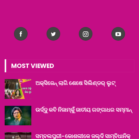
MOST VIEWED
ଅକ୍ସିଜେନ୍ ଲାଗି ଶେଷେ ସିଲିଣ୍ଡର୍ ଲୁଟ୍
ଉର୍ଦ୍ଦୁ କବି ନିଜାମ୍‌କୁଁ ଜାତୀୟ ଗଙ୍ଗାଧର ସମ୍ମାନ୍‌
ସମ୍ବଲପୁରୀ-କୋଶଲୀକେ ଜଲ୍‌ଦି ସାମ୍ବିଧାନିକ୍