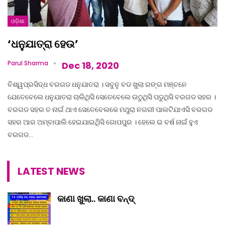
ଓଡ଼ିଶା
‘ଧନୁଯାତ୍ରା ହେଉ’
Parul Sharma
Dec 18, 2020
ବିଶ୍ୱପ୍ରସିଦ୍ଧ ବରଗଡ ଧନୁଯାତରା । ସବୁନୁ ବଡ ଖୁଲା ରଙ୍ଗ ମଞ୍ଚନେ
ଯେତେବେଲେ ଧନୁଯାତରା ଚାଲିଥିସି ସେତେବେଲେ ଉଠୁଥିସି ପଡୁଥିସି ବରଗଡ ସହର ।
ବରଗଡ ସହର ତ ନାଇଁ ଥାଏ ସେତେବେଲକେ ମଥୁରା ନଗରୀ ପାଲଟିଯାଏସି ବରଗଡ
ସହର ଆର ଅମ୍ବାପାଲି ହେଇଯାଇଥିିସି ଗୋପପୁର । ହେଲେ ଇ ବର୍ଷ ନାଇଁ ହୁଏ
ବରଗଡ…
LATEST NEWS
କାଣା ଖୁଲା.. କାଣା ବନ୍ଦ୍‌