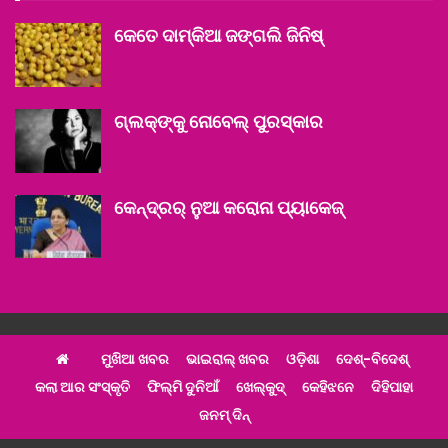
କେତେ ଦାମ୍‌କିଆ ଜଙ୍ଗଲି ଜିନିଷ୍
ଗ୍ଲକ୍‌ଙ୍କୁ ନୋବେଲ୍‌ ପୁରସ୍କାର
କେନ୍ଦ୍ରର୍‌ ନୁଆ କରୋନା ପ୍ୟାକେଜ୍‌
ମୁଖିଆ ଖବର
ଭାଇରାଲ୍ ଖବର
ଓଡ଼ିଶା
ଦେଶ୍‌-ବିଦେଶ୍‌
କଲା ଆର ସଂସ୍କୃତି
ଫିଲ୍ମି ଦୁନିଆଁ
ଖେଲ୍‌କୁଦ୍‌
କେହିଝନେ
ଦିହିପାହା
ଜନମ୍ ଦିନ୍