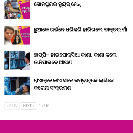
ସୋନପୁରର ନ୍ୟୁଜ୍ ମେନ୍
ଛୁଆକେ ଗର୍ଭନେ ଧରିକରି ହାରିଗଲେ ଡାକ୍ତର ମାଁ
ହାପ୍ପି- ହାଇପୋକ୍ସିଆ କାଣା, କାଣା କଲେ
ଜାନିପାରବେ ଆପଣ
ରାଏଜ୍‌ନେ କାଏ ସତେ କମ୍‌ବାର୍‌କେ ଲାଗିଛେ
କରୋନା ସଂକ୍ରମଣ
PREV
NEXT
1 of 84