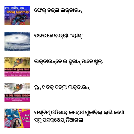
ଫେର୍ ବଢ୍‌ଲା ଲକ୍‌ଡାଉନ୍‌
ଡରଉଛେ ବାତ୍ୟା “ୟାସ୍‌’
ଲକ୍‌ଡାଉନ୍‌ନେ ଇ ଦୁକାନ୍ ମାନେ ଖୁଲା
ଜୁନ୍ ୧ ତକ୍ ବଢ୍‌ଲା ଲକ୍‌ଡାଉନ୍‌
ପଶ୍ଚିମ୍ ଓଡିଶାର୍ କରୋନା ମୁକାବିଲା ଲାଗି କାଣା
ସବୁ ପଦକ୍ଷେପ୍ ନିଆଗଲା