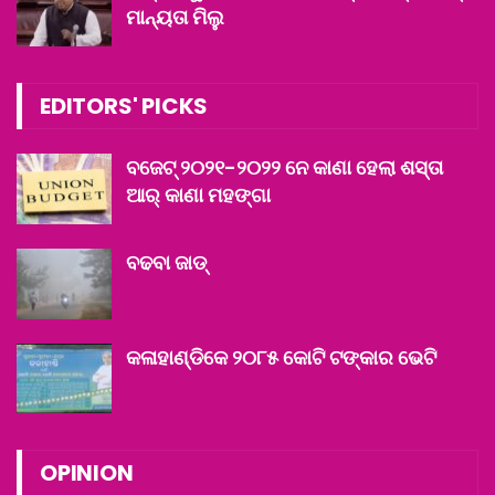
ମାନ୍ୟତା ମିଲୁ
EDITORS' PICKS
ବଜେଟ୍ ୨୦୨୧-୨୦୨୨ ନେ କାଣା ହେଲା ଶସ୍ତା
ଆର୍ କାଣା ମହଙ୍ଗା
ବଢବା ଜାଡ୍‌
କଳାହାଣ୍ଡିକେ ୨୦୮୫ କୋଟି ଟଙ୍କାର ଭେଟି
OPINION