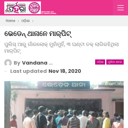
Home
ଓଡ଼ିଶା
ଭେଡେନ୍ ଥାନାନେ ମାର୍‌ପିଟ୍‌
ପୁଲିସ୍ ଆରୁ ଗାଁରଲୋକ୍ ମୁହାଁମୁହିଁ, ୩ ଘଣ୍ଟା ତକ୍ ଲାଗିରହିଥିଲା
ମାର୍‌ପିଟ୍‌
By
Vandana Mishra
ଓଡ଼ିଶା
ମୁଖିଆ ଖବର
Last updated
Nov 18, 2020