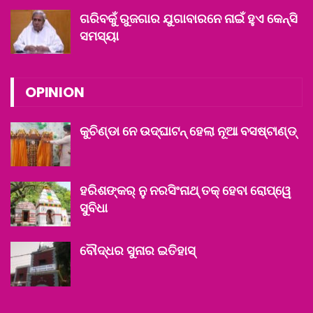
ଗରିବକୁଁ ରୁଜଗାର ଯୁଗାବାରନେ ନାଇଁ ହୁଏ କେନ୍‌ସି
ସମସ୍ୟା
OPINION
କୁଚିଣ୍ଡା ନେ ଉଦ୍‌ଘାଟନ୍ ହେଲା ନୂଆ ବସଷ୍ଟାଣ୍ଡ୍
ହରିଶଙ୍କର୍‌ ନୁ ନରସିଂନାଥ୍‌ ତକ୍‌ ହେବା ରୋପ୍‌ୱେ
ସୁବିଧା
ବୌଦ୍ଧର ସୁନାର ଇତିହାସ୍‌