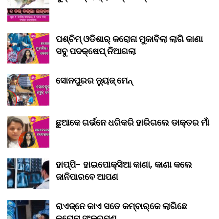
ପଶ୍ଚିମ୍ ଓଡିଶାର୍ କରୋନା ମୁକାବିଲା ଲାଗି କାଣା
ସବୁ ପଦକ୍ଷେପ୍ ନିଆଗଲା
ସୋନପୁରର ନ୍ୟୁଜ୍ ମେନ୍
ଛୁଆକେ ଗର୍ଭନେ ଧରିକରି ହାରିଗଲେ ଡାକ୍ତର ମାଁ
ହାପ୍ପି- ହାଇପୋକ୍ସିଆ କାଣା, କାଣା କଲେ
ଜାନିପାରବେ ଆପଣ
ରାଏଜ୍‌ନେ କାଏ ସତେ କମ୍‌ବାର୍‌କେ ଲାଗିଛେ
କରୋନା ସଂକ୍ରମଣ