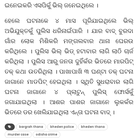
ଇନେଇକରି ଏସପିକୁଁ ଭିଲ୍ ଜନେଇଥିଲେ ।
ହେଲେ ଘଟନାକେ ୪ ମାସ ପୂରିଯାଇଥିଲେ ଭିଲ୍
ଅଭିଯୁକ୍ତକୁଁ ପୁଲିସ ଧରିନାଇଁପାରି । ଯାର ବାଦ୍ ବୁରଦା
ଗାଁର ଲୋକ ମିଶିକରି ମଙ୍ଗଲବାର ଥାନା ଘେରଉ
କରିଥିଲେ । ପୁଲିସ ଭିଲ୍ ଭିଡ୍ ହଟାବାର ଲାଗି ଲାଠି ଚାର୍ଜ
କରିଥିଲା । ପୁଲିସ ଆରୁ ଜନତା ଦୁହିଁକଁର ଭିତରେ ମାରପିଟ୍
ତକ୍ କଥା ଉତରିଥିଲା । ପାଖାପାଖି ୩ ଘଣ୍ଟା ତକ୍ ଘଟନା
ଜାଗାନେ ମାଡପିଟ୍ ହେଇଥିଲା । ସ୍ଥିତି ସୁଧରାବାର ଲାଗି
ଘଟନା ଜାଗାନେ ୪ ପ୍ଲାଟୁନ୍ ପୁଲିସ୍ ଫୋର୍ସକୁଁ
ଜଗାଯାଇଥିଲା । ଆଶର ପାଶର ଜାଗାନେ ଲୁକକଁର
ଭିତରେ ଡର ଖେଲିଯାଇଥିଲା ଏନ୍ତା ଘଟନା ବାଦ୍ ।
bargrah thana
bheden police
bheden thana
murder case
odisha crime