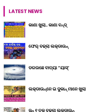
LATEST NEWS
କାଣା ଖୁଲା.. କାଣା ବନ୍ଦ୍‌
ଫେର୍ ବଢ୍‌ଲା ଲକ୍‌ଡାଉନ୍‌
ଡରଉଛେ ବାତ୍ୟା “ୟାସ୍‌’
ଲକ୍‌ଡାଉନ୍‌ନେ ଇ ଦୁକାନ୍ ମାନେ ଖୁଲା
ଜୁନ୍ ୧ ତକ୍ ବଢ୍‌ଲା ଲକ୍‌ଡାଉନ୍‌