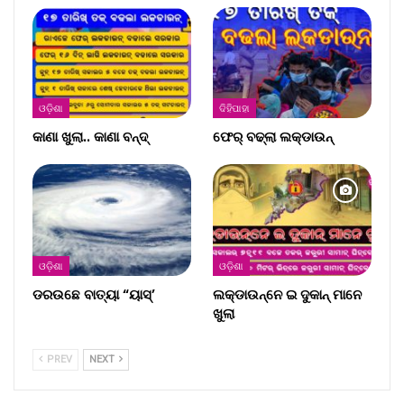
ଓଡ଼ିଶା
ଦିହିପାହା
କାଣା ଖୁଲା.. କାଣା ବନ୍ଦ୍‌
ଫେର୍ ବଢ୍‌ଲା ଲକ୍‌ଡାଉନ୍‌
ଓଡ଼ିଶା
ଓଡ଼ିଶା
ଡରଉଛେ ବାତ୍ୟା “ୟାସ୍‌’
ଲକ୍‌ଡାଉନ୍‌ନେ ଇ ଦୁକାନ୍ ମାନେ
ଖୁଲା
PREV
NEXT