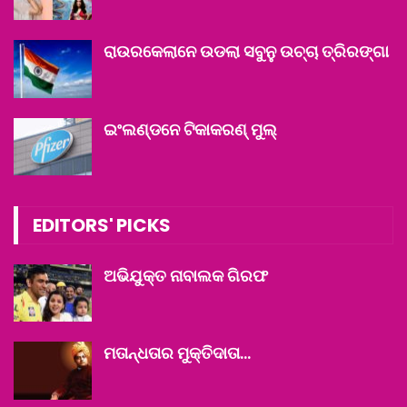
ରାଉରକେଲାନେ ଉଡଲା ସବୁନୁ ଉଚ୍ଚା ତ୍ରିରଙ୍ଗା
ଇଂଲଣ୍ଡନେ ଟିକାକରଣ୍ ମୁଲ୍‌
EDITORS' PICKS
ଅଭିଯୁକ୍ତ ନାବାଲକ ଗିରଫ
ମତାନ୍ଧତାର ମୁକ୍ତିଦାତା…