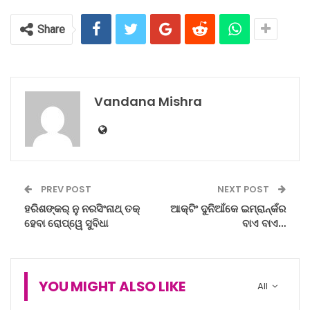
Share
Vandana Mishra
PREV POST
NEXT POST
ହରିଶଙ୍କର୍‌ ନୁ ନରସିଂନାଥ୍‌ ତକ୍‌
ଆକ୍ଟିଂ ଦୁନିଆଁକେ ଇମ୍ରାନ୍‌କଁର
ହେବା ରୋପ୍‌ୱେ ସୁବିଧା
ବାଏ ବାଏ…
YOU MIGHT ALSO LIKE
All