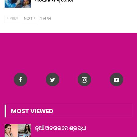
PREV
NEXT
1 of 84
MOST VIEWED
ନୂଆଁ ଅବତାରନେ ଶ୍ରଦ୍ଧା