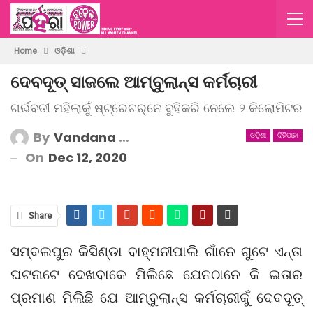
Home
ଓଡ଼ିଶା
ଦେବଦୂତ୍ ସାଜଲେ ଆମ୍ବୁଲାନ୍ସ କର୍ମଚାରୀ
ଗର୍ଭବତୀ ମହିଲାକୁଁ ଷ୍ଟ୍ରେଚର୍‌ନେ ବୁହିକରି ନେଲେ ୨ କିଲୋମିଟର
By
Vandana Mishra
ଓଡ଼ିଶା
ଦିହିପାହା
On
Dec 12, 2020
Share
ସମ୍ବଲପୁର କିସିଣ୍ଡା ବାହ୍ମନୀପାଲି ଗାଁନେ ଗୁଟେ ଏନ୍ତା
ଘଟନାଟେ ଦେଖବାକେ ମିଲିଛେ ଯେନଠାନେ କି ଇତାର
ପ୍ରମାଣ ମିଲିଛି ଯେ ଆମ୍ବୁଲାନ୍ସ କର୍ମଚାରୀକୁଁ ଦେବଦୂତ୍