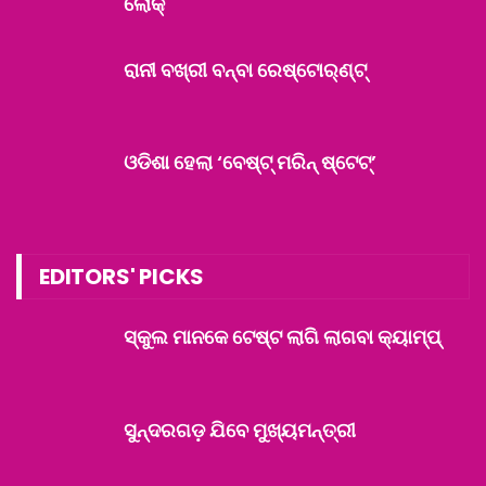
ଲୋକ୍
ରାନୀ ବଖ୍‌ରୀ ବନ୍‌ବା ରେଷ୍ଟୋର୍‌ଣ୍ଟ୍‌
ଓଡିଶା ହେଲା ‘ବେଷ୍ଟ୍‌ ମରିନ୍‌ ଷ୍ଟେଟ୍’‌
EDITORS' PICKS
ସ୍କୁଲ ମାନକେ ଟେଷ୍ଟ ଲାଗି ଲାଗବା କ୍ୟାମ୍ପ୍
ସୁନ୍ଦରଗଡ଼ ଯିବେ ମୁଖ୍ୟମନ୍ତ୍ରୀ