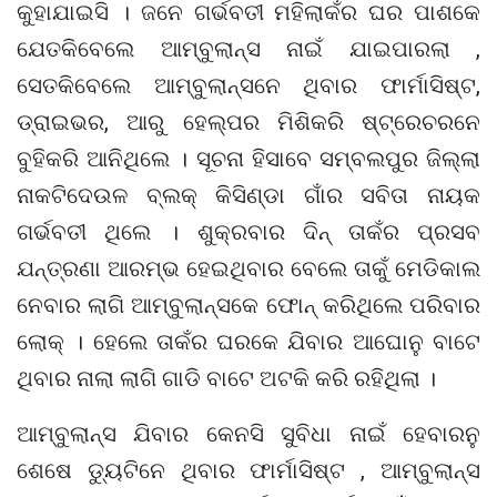
କୁହାଯାଇସି । ଜନେ ଗର୍ଭବତୀ ମହିଲାକଁର ଘର ପାଶକେ
ଯେତକିବେଲେ ଆମ୍ବୁଲାନ୍ସ ନାଇଁ ଯାଇପାରଲା ,
ସେତକିବେଲେ ଆମ୍ବୁଲାନ୍ସନେ ଥିବାର ଫାର୍ମାସିଷ୍ଟ,
ଡ୍ରାଇଭର, ଆରୁ ହେଲ୍ପର ମିଶିକରି ଷ୍ଟ୍ରେଚରନେ
ବୁହିକରି ଆନିଥିଲେ । ସୂଚନା ହିସାବେ ସମ୍ବଲପୁର ଜିଲ୍ଲା
ନାକଟିଦେଉଳ ବ୍ଲକ୍ କିସିଣ୍ଡା ଗାଁର ସବିତା ନାୟକ
ଗର୍ଭବତୀ ଥିଲେ । ଶୁକ୍ରବାର ଦିନ୍ ତାକଁର ପ୍ରସବ
ଯନ୍ତ୍ରଣା ଆରମ୍ଭ ହେଇଥିବାର ବେଲେ ତାକୁଁ ମେଡିକାଲ
ନେବାର ଲାଗି ଆମ୍ବୁଲାନ୍ସକେ ଫୋନ୍ କରିଥିଲେ ପରିବାର
ଲୋକ୍ । ହେଲେ ତାକଁର ଘରକେ ଯିବାର ଆଘୋନୁ ବାଟେ
ଥିବାର ନାଲା ଲାଗି ଗାଡି ବାଟେ ଅଟକି କରି ରହିଥିଲା ।
ଆମ୍ବୁଲାନ୍ସ ଯିବାର କେନସି ସୁବିଧା ନାଇଁ ହେବାରନୁ
ଶେଷେ ଡ୍ୟୁଟିନେ ଥିବାର ଫାର୍ମାସିଷ୍ଟ , ଆମ୍ବୁଲାନ୍ସ