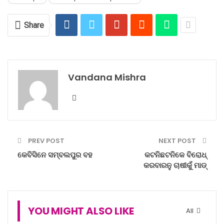
Share
Vandana Mishra
PREV POST
NEXT POST
କେବିସିନେ ସମ୍ବଲପୁର ବହ
କଟନିଛଟନିକେ ବିରୋଧ୍
କରବାରନୁ ଚାଷୀକୁଁ ମାଡ୍‌
YOU MIGHT ALSO LIKE
All