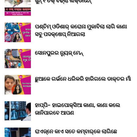
ଜୁନ୍ ୧ ତକ୍ ବଢ୍‌ଲା ଲକ୍‌ଡାଉନ୍‌
ପଶ୍ଚିମ୍ ଓଡିଶାର୍ କରୋନା ମୁକାବିଲା ଲାଗି କାଣା
ସବୁ ପଦକ୍ଷେପ୍ ନିଆଗଲା
ସୋନପୁରର ନ୍ୟୁଜ୍ ମେନ୍
ଛୁଆକେ ଗର୍ଭନେ ଧରିକରି ହାରିଗଲେ ଡାକ୍ତର ମାଁ
ହାପ୍ପି- ହାଇପୋକ୍ସିଆ କାଣା, କାଣା କଲେ
ଜାନିପାରବେ ଆପଣ
ରାଏଜ୍‌ନେ କାଏ ସତେ କମ୍‌ବାର୍‌କେ ଲାଗିଛେ