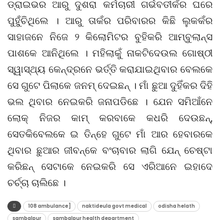
ଡ୍ରାଇଭର ଆରୁ ଦୁଶରା କର୍ମଚାରୀ ଗର୍ଭବତୀକଁର ଘରେ
ପୁହୁଁଚିଥିଲେ । ଆରୁ ତାକଁର ପରିବାରର କିଛି ଲୁକକଁର
ସାହାଜନେ ନିଜେ ୨ କିଲୋମିଟର ବୁହିକରି ଆମ୍ବୁଲାନ୍ସ
ପାଶକେ ଆନିଥିଲେ । ମହିଲାକୁଁ ନାକଟିଦେଉଲ ଗୋଷ୍ଠୀ
ସ୍ୱାସ୍ଥ୍ୟ କେନ୍ଦ୍ରନେ ଭର୍ତ୍ତି କରାଯାଇଥିବାର ବେଲକେ
ସେ ଗୁଟେ ପିଲାକେ ଜନମ୍ ଦେଇଛନ୍ । ମାଁ ଛୁଆ ଦୁହିଁକର ଦିହି
ଭଲ ଥିବାର ନେଇକରି ଜନାପଡିଛେ । ଯେନ ସମିଆଁନେ
ଲୋକ୍ ନିଜର କାମ୍ କରବାକେ କଧରି ଦେଉଛନ୍‌,
ସେତକିବେଲକେ ଇ ତିନ୍‌ହେ ଗୁଟେ ମାଁ ଆର ହେବାରକେ
ଥିବାର ଛୁଆର ଜୀବନ୍‌କେ ବଂଚାବାର ଲାଗି ଯେନ୍ ଚେଷ୍ଟା
କରିଛନ୍ ସେଟାକେ ନେଇକରି ସେ ଏରିଆନେ ଇହାଦେ
ଚର୍ଚ୍ଚା ଚାଲିଛେ ।
108 ambulance]
naktideula govt medical
odisha helath
sambalpur
sambalpur health department