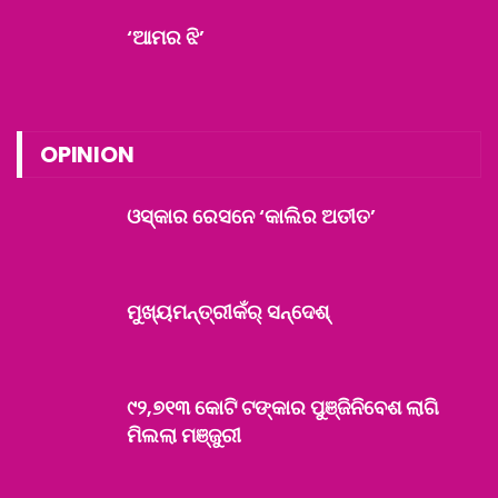
‘ଆମର ଝି’
OPINION
ଓସ୍କାର ରେସନେ ‘କାଲିର ଅତୀତ’
ମୁଖ୍ୟମନ୍ତ୍ରୀକଁର୍ ସନ୍ଦେଶ୍
୯୨,୭୧୩ କୋଟି ଟଙ୍କାର ପୁଞ୍ଜିନିବେଶ ଲାଗି
ମିଲଲା ମଞ୍ଜୁରୀ