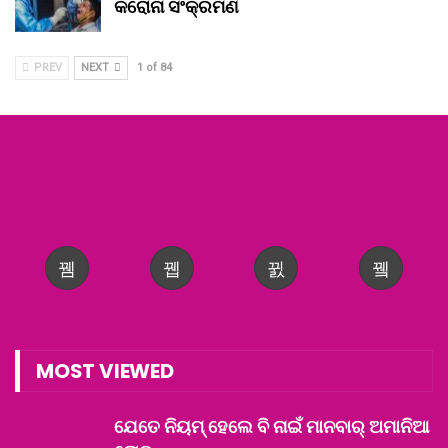
କରୋନା ସଂକ୍ରମଣ
PREV
NEXT
1 of 84
MOST VIEWED
ଯେତେ ନିୟମ୍ ହେଲେ ବି ନାଇଁ ମାନବାର୍ ଅମାନିଆ