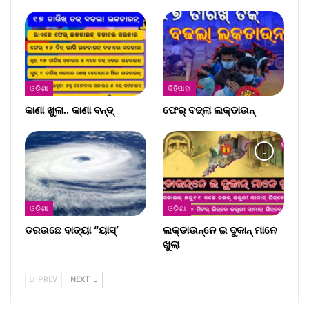
ଓଡ଼ିଶା
ଦିହିପାହା
କାଣା ଖୁଲା.. କାଣା ବନ୍ଦ୍‌
ଫେର୍ ବଢ୍‌ଲା ଲକ୍‌ଡାଉନ୍‌
ଓଡ଼ିଶା
ଓଡ଼ିଶା
ଡରଉଛେ ବାତ୍ୟା “ୟାସ୍‌’
ଲକ୍‌ଡାଉନ୍‌ନେ ଇ ଦୁକାନ୍ ମାନେ
ଖୁଲା
PREV
NEXT