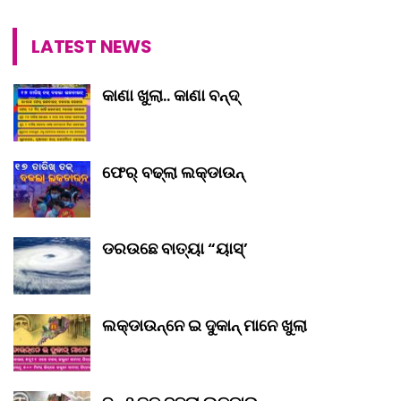
LATEST NEWS
କାଣା ଖୁଲା.. କାଣା ବନ୍ଦ୍‌
ଫେର୍ ବଢ୍‌ଲା ଲକ୍‌ଡାଉନ୍‌
ଡରଉଛେ ବାତ୍ୟା “ୟାସ୍‌’
ଲକ୍‌ଡାଉନ୍‌ନେ ଇ ଦୁକାନ୍ ମାନେ ଖୁଲା