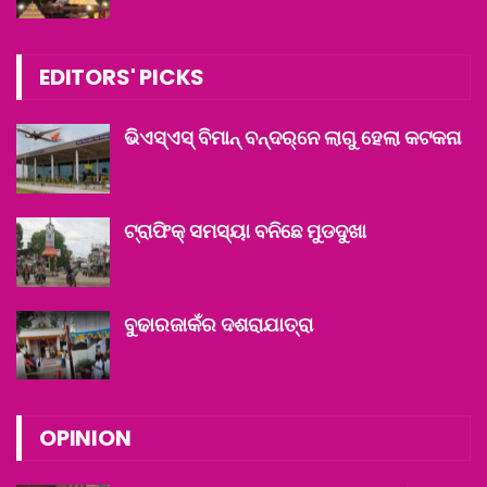
EDITORS' PICKS
ଭିଏସ୍‌ଏସ୍ ବିମାନ୍ ବନ୍ଦର୍‌ନେ ଲାଗୁ ହେଲା କଟକନା
ଟ୍ରାଫିକ୍ ସମସ୍ୟା ବନିଛେ ମୁଡଦୁଖା
ବୁଢାରଜାକଁର ଦଶରାଯାତ୍ରା
OPINION