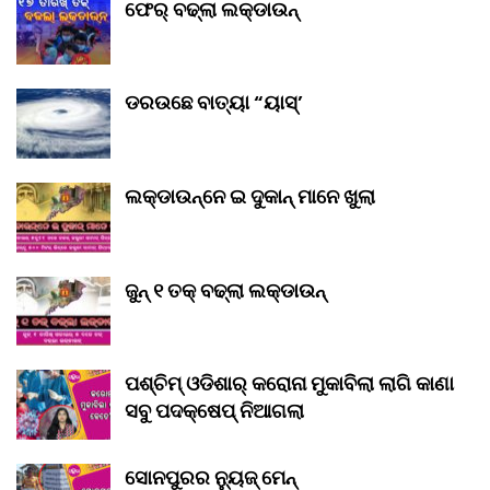
ଫେର୍ ବଢ୍‌ଲା ଲକ୍‌ଡାଉନ୍‌
ଡରଉଛେ ବାତ୍ୟା “ୟାସ୍‌’
ଲକ୍‌ଡାଉନ୍‌ନେ ଇ ଦୁକାନ୍ ମାନେ ଖୁଲା
ଜୁନ୍ ୧ ତକ୍ ବଢ୍‌ଲା ଲକ୍‌ଡାଉନ୍‌
ପଶ୍ଚିମ୍ ଓଡିଶାର୍ କରୋନା ମୁକାବିଲା ଲାଗି କାଣା
ସବୁ ପଦକ୍ଷେପ୍ ନିଆଗଲା
ସୋନପୁରର ନ୍ୟୁଜ୍ ମେନ୍