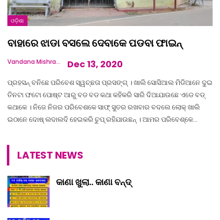
ଓଡ଼ିଶା
ବାହାରେ ଝାଡା ବସଲେ ଦେବାକେ ପଡବା ଫାଇନ୍‌
Vandana Mishra
Dec 13, 2020
ପ୍ରହସନ୍ ବନିଛେ ପରିବେଶ ସ୍ୱଚ୍ଛତା ପ୍ରସଙ୍ଗ୍ । ଖାଲି ସୋସିଆଲ ମିଡିଆନେ ଦୁଇ
ତିନଟା ଫଟୋ ପୋଷ୍ଟ ଆରୁ ବଡ ବଡ କଥା କହିକରି ସାରି ଦିଆଯାଉଛେ ଏଡେ ବଡ୍
କଥାକେ । ନିଜେ ନିଜର ପରିବେଶକେ ସାଫ୍ ସୁତର ରଖବାର ବଦଲେ ଲୋକ୍ ଖାଲି
ଇଠାନେ ଦୋଷ୍ ଲଦାଲଦି ହେଇକରି ଚୁପ୍ ରହିଯାଉଛନ୍ । ଆମର ପରିବେଶ୍‌କେ…
LATEST NEWS
କାଣା ଖୁଲା.. କାଣା ବନ୍ଦ୍‌