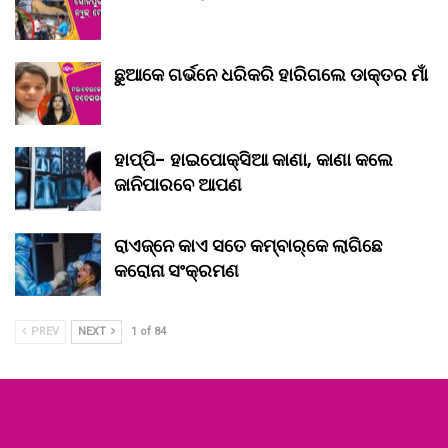
ଛୁଆକେ ଗର୍ଭନେ ଧରିକରି ହାରିଗଲେ ଡାକ୍ତର ମାଁ
ହାପ୍ପି- ହାଇପୋକ୍ସିଆ କାଣା, କାଣା କଲେ
ଜାନିପାରବେ ଆପଣ
ରାଏଜ୍‌ନେ କାଏ ସତେ କମ୍‌ବାର୍‌କେ ଲାଗିଛେ
କରୋନା ସଂକ୍ରମଣ
PREV
NEXT
1 of 84