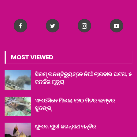
MOST VIEWED
ସିରମ୍ ଇନଷ୍ଟିଚ୍ୟୁଟ୍‌ନେ ନିଆଁ ଲାଗବାର ଘଟନା, ୫
ଜନକଁର ମୃତ୍ୟୁ
ଏଲଓସିନେ ମିଲଲା ୧୬୦ ମିଟର ଲମ୍ବର
ସୁଡଙ୍ଗ୍
ଖୁଲବା ପୁରୀ ଜଗନ୍ନାଥ ମନ୍ଦିର