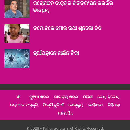
କରୋନାନେ ଡାକ୍ତର ଚିତ୍ତରଂଜନ କରକଁର
ବିୟୋଗ୍‌
ତମେ ଟିକେ ମୋର କଥା ଶୁନଗୋ ଦିଦି
ନୂଆଁପଡ଼ାନେ ନାଇଁନ ଟିକା
ମୁଖିଆ ଖବର
ଭାଇରାଲ୍ ଖବର
ଓଡ଼ିଶା
ଦେଶ୍‌-ବିଦେଶ୍‌
କଲା ଆର ସଂସ୍କୃତି
ଫିଲ୍ମି ଦୁନିଆଁ
ଖେଲ୍‌କୁଦ୍‌
କେହିଝନେ
ଦିହିପାହା
ଜନମ୍ ଦିନ୍
© 2026 - Paharaa.com. All Rights Reserved.